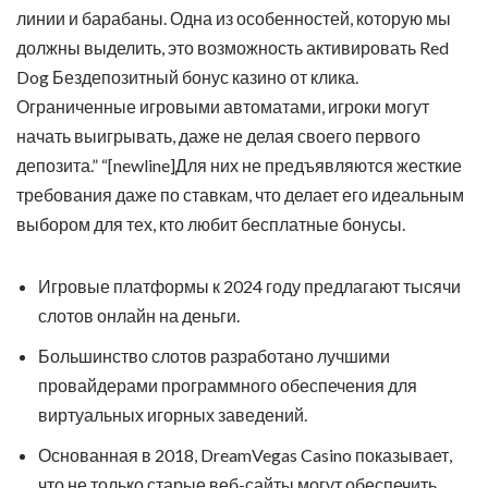
линии и барабаны. Одна из особенностей, которую мы
должны выделить, это возможность активировать Red
Dog Бездепозитный бонус казино от клика.
Ограниченные игровыми автоматами, игроки могут
начать выигрывать, даже не делая своего первого
депозита.” “[newline]Для них не предъявляются жесткие
требования даже по ставкам, что делает его идеальным
выбором для тех, кто любит бесплатные бонусы.
Игровые платформы к 2024 году предлагают тысячи
слотов онлайн на деньги.
Большинство слотов разработано лучшими
провайдерами программного обеспечения для
виртуальных игорных заведений.
Основанная в 2018, DreamVegas Casino показывает,
что не только старые веб-сайты могут обеспечить