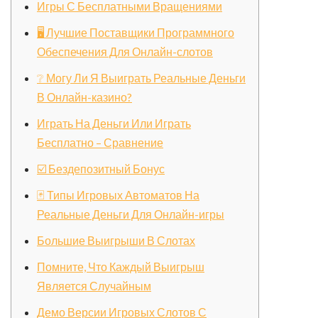
Игры С Бесплатными Вращениями
🖥️ Лучшие Поставщики Программного
Обеспечения Для Онлайн-слотов
❔ Могу Ли Я Выиграть Реальные Деньги
В Онлайн-казино?
Играть На Деньги Или Играть
Бесплатно – Сравнение
☑️ Бездепозитный Бонус
🃏 Типы Игровых Автоматов На
Реальные Деньги Для Онлайн-игры
Большие Выигрыши В Слотах
Помните, Что Каждый Выигрыш
Является Случайным
Демо Версии Игровых Слотов С