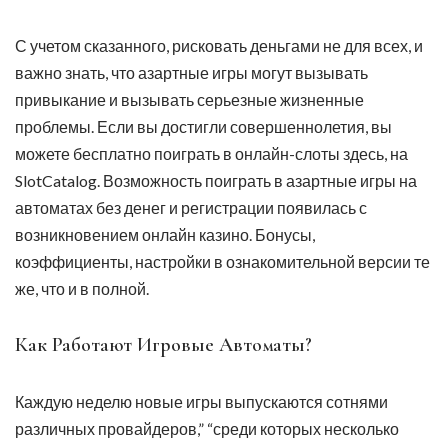
С учетом сказанного, рисковать деньгами не для всех, и
важно знать, что азартные игры могут вызывать
привыкание и вызывать серьезные жизненные
проблемы. Если вы достигли совершеннолетия, вы
можете бесплатно поиграть в онлайн-слоты здесь, на
SlotCatalog. Возможность поиграть в азартные игры на
автоматах без денег и регистрации появилась с
возникновением онлайн казино. Бонусы,
коэффициенты, настройки в ознакомительной версии те
же, что и в полной.
Как Работают Игровые Автоматы?
Каждую неделю новые игры выпускаются сотнями
различных провайдеров,” “среди которых несколько