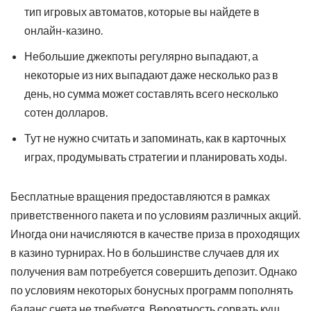
тип игровых автоматов, которые вы найдете в
онлайн-казино.
Небольшие джекпоты регулярно выпадают, а
некоторые из них выпадают даже несколько раз в
день, но сумма может составлять всего несколько
сотен долларов.
Тут не нужно считать и запоминать, как в карточных
играх, продумывать стратегии и планировать ходы.
Бесплатные вращения предоставляются в рамках
приветственного пакета и по условиям различных акций.
Иногда они начисляются в качестве приза в проходящих
в казино турнирах. Но в большинстве случаев для их
получения вам потребуется совершить депозит. Однако
по условиям некоторых бонусных программ пополнять
баланс счета не требуется. Вероятность сорвать куш