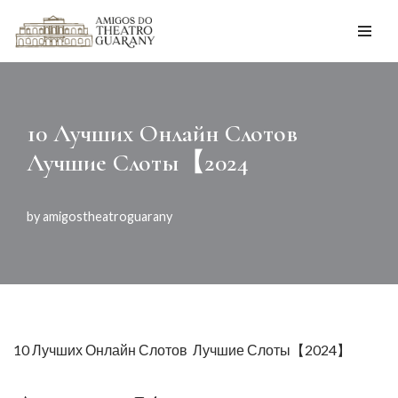
Skip
to
content
10 Лучших Онлайн Слотов ️
Лучшие Слоты【2024
by
amigostheatroguarany
10 Лучших Онлайн Слотов ️ Лучшие Слоты【2024】