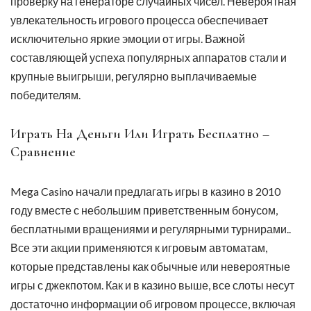
проверку на генераторе случайных чисел. Невероятная
увлекательность игрового процесса обеспечивает
исключительно яркие эмоции от игры. Важной
составляющей успеха популярных аппаратов стали и
крупные выигрыши, регулярно выплачиваемые
победителям.
Играть На Деньги Или Играть Бесплатно –
Сравнение
Mega Casino начали предлагать игры в казино в 2010
году вместе с небольшим приветственным бонусом,
бесплатными вращениями и регулярными турнирами..
Все эти акции применяются к игровым автоматам,
которые представлены как обычные или невероятные
игры с джекпотом. Как и в казино выше, все слоты несут
достаточно информации об игровом процессе, включая