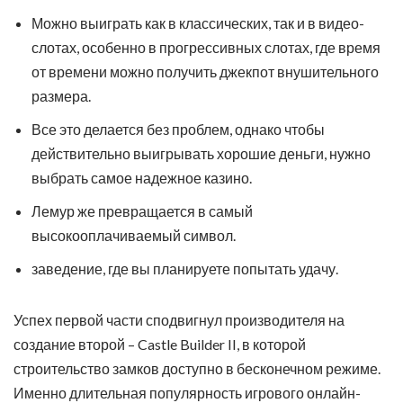
Можно выиграть как в классических, так и в видео-
слотах, особенно в прогрессивных слотах, где время
от времени можно получить джекпот внушительного
размера.
Все это делается без проблем, однако чтобы
действительно выигрывать хорошие деньги, нужно
выбрать самое надежное казино.
Лемур же превращается в самый
высокооплачиваемый символ.
заведение, где вы планируете попытать удачу.
Успех первой части сподвигнул производителя на
создание второй – Castle Builder II, в которой
строительство замков доступно в бесконечном режиме.
Именно длительная популярность игрового онлайн-