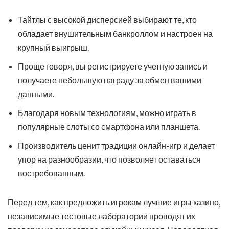
Тайтлы с высокой дисперсией выбирают те, кто
обладает внушительным банкроллом и настроен на
крупный выигрыш.
Проще говоря, вы регистрируете учетную запись и
получаете небольшую награду за обмен вашими
данными.
Благодаря новым технологиям, можно играть в
популярные слоты со смартфона или планшета.
Производитель ценит традиции онлайн-игр и делает
упор на разнообразии, что позволяет оставаться
востребованным.
Перед тем, как предложить игрокам лучшие игры казино,
независимые тестовые лаборатории проводят их