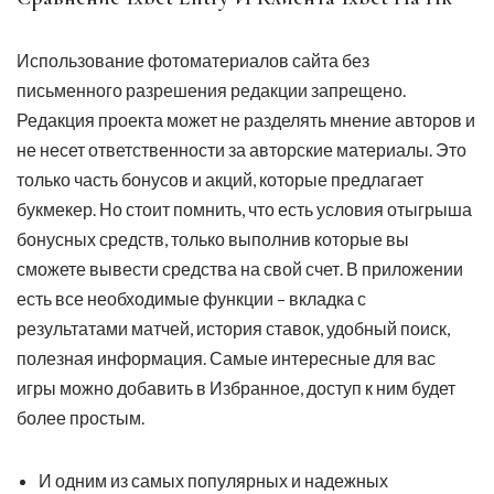
Использование фотоматериалов сайта без
письменного разрешения редакции запрещено.
Редакция проекта может не разделять мнение авторов и
не несет ответственности за авторские материалы. Это
только часть бонусов и акций, которые предлагает
букмекер. Но стоит помнить, что есть условия отыгрыша
бонусных средств, только выполнив которые вы
сможете вывести средства на свой счет. В приложении
есть все необходимые функции – вкладка с
результатами матчей, история ставок, удобный поиск,
полезная информация. Самые интересные для вас
игры можно добавить в Избранное, доступ к ним будет
более простым.
И одним из самых популярных и надежных