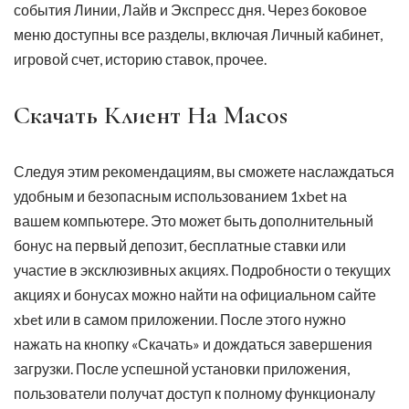
события Линии, Лайв и Экспресс дня. Через боковое
меню доступны все разделы, включая Личный кабинет,
игровой счет, историю ставок, прочее.
Скачать Клиент На Macos
Следуя этим рекомендациям, вы сможете наслаждаться
удобным и безопасным использованием 1xbet на
вашем компьютере. Это может быть дополнительный
бонус на первый депозит, бесплатные ставки или
участие в эксклюзивных акциях. Подробности о текущих
акциях и бонусах можно найти на официальном сайте
xbet или в самом приложении. После этого нужно
нажать на кнопку «Скачать» и дождаться завершения
загрузки. После успешной установки приложения,
пользователи получат доступ к полному функционалу