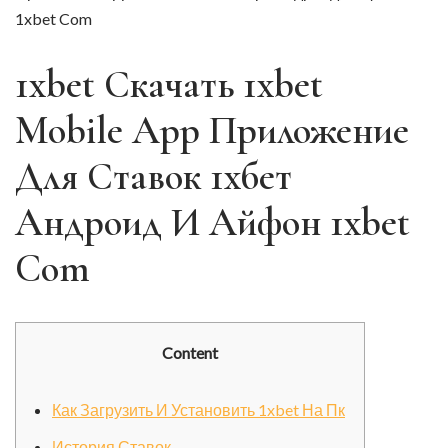
1xbet Com
1xbet Скачать 1xbet
Mobile App Приложение
Для Ставок 1хбет
Андроид И Айфон 1xbet
Com
Content
Как Загрузить И Установить 1xbet На Пк
История Ставок