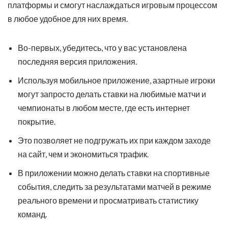
платформы и смогут наслаждаться игровым процессом
в любое удобное для них время.
Во-первых, убедитесь, что у вас установлена
последняя версия приложения.
Используя мобильное приложение, азартные игроки
могут запросто делать ставки на любимые матчи и
чемпионаты в любом месте, где есть интернет
покрытие.
Это позволяет не подгружать их при каждом заходе
на сайт, чем и экономиться трафик.
В приложении можно делать ставки на спортивные
события, следить за результатами матчей в режиме
реального времени и просматривать статистику
команд.