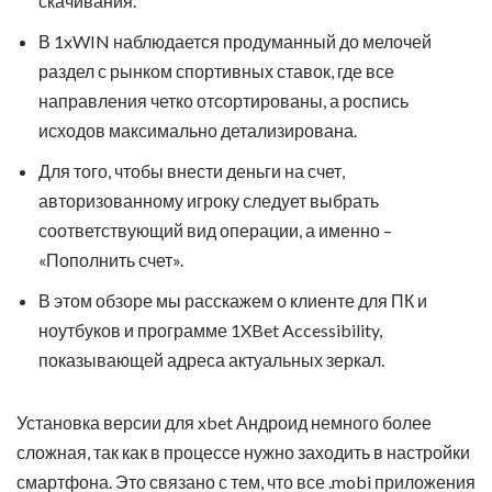
скачивания.
В 1xWIN наблюдается продуманный до мелочей
раздел с рынком спортивных ставок, где все
направления четко отсортированы, а роспись
исходов максимально детализирована.
Для того, чтобы внести деньги на счет,
авторизованному игроку следует выбрать
соответствующий вид операции, а именно –
«Пополнить счет».
В этом обзоре мы расскажем о клиенте для ПК и
ноутбуков и программе 1XBet Accessibility,
показывающей адреса актуальных зеркал.
Установка версии для xbet Андроид немного более
сложная, так как в процессе нужно заходить в настройки
смартфона. Это связано с тем, что все .mobi приложения