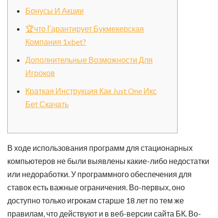
Бонусы И Акции
🏆что Гарантирует Букмекерская
Компания 1xbet?
Дополнительные Возможности Для
Игроков
Краткая Инструкция Как Just One Икс
Бет Скачать
В ходе использования программ для стационарных
компьютеров не были выявлены какие-либо недостатки
или недоработки. У программного обеспечения для
ставок есть важные ограничения. Во-первых, оно
доступно только игрокам старше 18 лет по тем же
правилам, что действуют и в веб-версии сайта БК. Во-