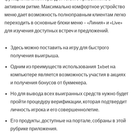
активном ритме. Максимально комфортное устройство
меню дает возможность полноправным клиентам легко
переходить в основные блоки меню – «Линия» и «Live»
для изучения доступных встреч и предложений.
Здесь можно поставить на игру для быстрого
получения выигрыша.
Одним из преимуществ использования 1xbet на
компьютере является возможность участия в акциях
и получения бонусов от букмекера.
Но для вывода всех выигранных средств нужно будет
пройти процедуру верификации, которая подтвердит
личность игрока и его совершеннолетие.
Его продукты, доступные на портале, собраны в этой
рубрике приложения.