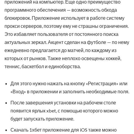
приложений на компьютер. Еще одно преимущество
программного обеспечения — возможность обхода
блокировок. Приложение использует в работе систему
прокси серверов, поэтому ему не страшны ограничения.
Это избавляет пользователя от постоянного поиска
актуальных зеркал. Акцент сделан на футболе — по нему
ежедневно предлагается до матчей, по каждому из
которых от рынков. Также неплохо освещены хоккей,
теннис, баскетбол и единоборства.
Для этого нужно нажать на кнопку «Регистрация» или
«Вход» в приложении и заполнить необходимые поля.
После завершения установки на рабочем столе
появится ярлык xbet, с помощью которого можно
будет запускать приложение.
Скачать 1хбет приложение для iOS также можно