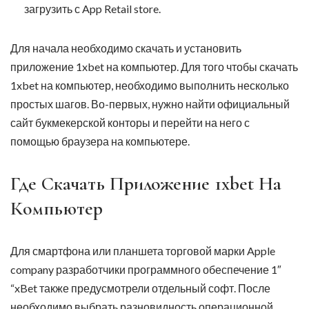
загрузить с App Retail store.
Для начала необходимо скачать и установить
приложение 1xbet на компьютер. Для того чтобы скачать
1xbet на компьютер, необходимо выполнить несколько
простых шагов. Во-первых, нужно найти официальный
сайт букмекерской конторы и перейти на него с
помощью браузера на компьютере.
Где Скачать Приложение 1xbet На
Компьютер
Для смартфона или планшета торговой марки Apple
company разработчики программного обеспечение 1″
“xBet также предусмотрели отдельный софт. После
необходимо выбрать разновидность операционной