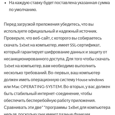
На каждую ставку будет поставлена указанная сумма
по умолчанию.
Перед загрузкой приложения убедитесь, что вы
используете официальный и надежный источник.
Проверьте, что веб-сайт, с которого вы собираетесь
скачать 1xbet на компьютер, имеет SSL-сертификат,
который гарантирует шифрование данных и защиту от
несанкционированного доступа. Для того чтобы скачать
1xbet на компьютер, вам необходимо выполнить
несколько требований. Во-первых, ваш компьютер
должен иметь операционную систему House windows
или Mac OPERATING-SYSTEM. Во-вторых, у вас должен
быть стабильный интернет-соединение, чтобы
обеспечить бесперебойную работу приложения.
Сравнивать эти две” “программы 1xBet для компьютера
нельзя, поскольку они имеют разные функции.