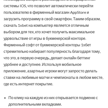
системы IOS, что позволит автоматически перейти
пользователю в фирменный магазин AppStore и
загрузить программу в свой смартфон. Таким образом,
скачать 1xbet на компьютер является отличным
выбором для тех, кто хочет получить максимальное
удовольствие от игры в букмекерской конторе.
Фирменный софт от букмекерской конторы 1хбет
стремительно набирает популярность благодаря тому,
что это, в первую очередь, делает онлайн беттинг
удобнее и доступнее. Используя мобильное
приложение, азартные игроки могут запросто делать
ставки на любимые матчи и чемпионаты в любом месте,
где есть интернет покрытие.
По клику на каждую из них открывается подменю с
дополнительными вкладками.