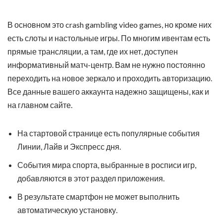
В основном это crash gambling video games, но кроме них
есть слоты и настольные игры. По многим ивентам есть
прямые трансляции, а там, где их нет, доступен
информативный матч-центр. Вам не нужно постоянно
переходить на новое зеркало и проходить авторизацию.
Все данные вашего аккаунта надежно защищены, как и
на главном сайте.
На стартовой странице есть популярные события
Линии, Лайв и Экспресс дня.
События мира спорта, выбранные в росписи игр,
добавляются в этот раздел приложения.
В результате смартфон не может выполнить
автоматическую установку.