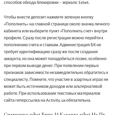
способов обхода блокировки – зеркало 1xbet.
Чтобы внести депозит нажмите зеленую кнопку
«Пополнить» на главной странице около значка личного
кабинета или выберите пункт «Пополнить счет» внутри
профиля. Сразу после регистрации можно перейти к
пополнению счета и ставкам. Администрация БК не
требует идентификацию сразу же после создания
аккаунта, но она может понадобиться позже, особенно
при первом выводе денег. При появлении первых
признаков зависимости незамедлительно обратитесь к
специалисту. Помните, что участие в азартных играх не
может быть источником доходов или альтернативой
работе. При использовании текстовых материалов
сайта гиперссылка на Activity. ua обязательна.
Сравнение 1xbet Entry И Клиента 1xbet На Пк