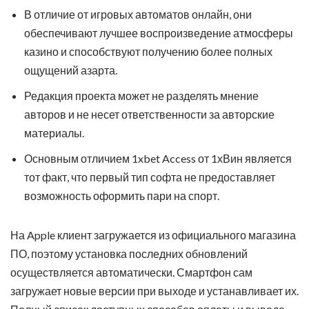
В отличие от игровых автоматов онлайн, они
обеспечивают лучшее воспроизведение атмосферы
казино и способствуют получению более полных
ощущений азарта.
Редакция проекта может не разделять мнение
авторов и не несет ответственности за авторские
материалы.
Основным отличием 1xbet Access от 1хВин является
тот факт, что первый тип софта не предоставляет
возможность оформить пари на спорт.
На Apple клиент загружается из официального магазина
ПО, поэтому установка последних обновлений
осуществляется автоматически. Смартфон сам
загружает новые версии при выходе и устанавливает их.