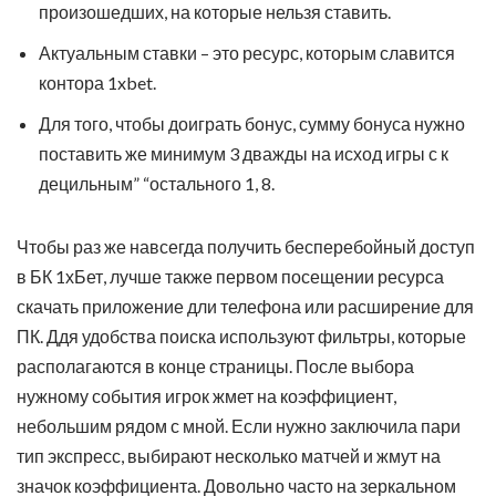
произошедших, на которые нельзя ставить.
Актуальным ставки – это ресурс, которым славится
контора 1xbet.
Для того, чтобы доиграть бонус, сумму бонуса нужно
поставить же минимум 3 дважды на исход игры с к
децильным” “остального 1, 8.
Чтобы раз же навсегда получить бесперебойный доступ
в БК 1хБет, лучше также первом посещении ресурса
скачать приложение дли телефона или расширение для
ПК. Ддя удобства поиска используют фильтры, которые
располагаются в конце страницы. После выбора
нужному события игрок жмет на коэффициент,
небольшим рядом с мной. Если нужно заключила пари
тип экспресс, выбирают несколько матчей и жмут на
значок коэффициента. Довольно часто на зеркальном