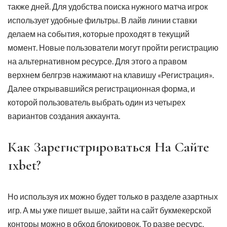
также дней. Для удобства поиска нужного матча игрок
использует удобные фильтры. В лайв линии ставки
делаем на события, которые проходят в текущий
момент. Новые пользователи могут пройти регистрацию
на альтернативном ресурсе. Для этого а правом
верхнем белгрэв нажимают на клавишу «Регистрация».
Далее открывавшийся регистрационная форма, и
которой пользователь выбрать один из четырех
вариантов создания аккаунта.
Как Зарегистрироваться На Сайте
1xbet?
Но используя их можно будет только в разделе азартных
игр. А мы уже пишет выше, зайти на сайт букмекерской
конторы можно в обход блокировок. То разве ресурс,