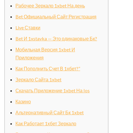
Рабочее Зеркало 1xbet На день
Bet Официальный Сайт Регистрация
Live Ставки
Bet И 1xstavka — Это одинаковые Бк?
Мобильная Версия 1xbet И
Приложения
Как Пополнить Счет В 1хбет?”
Зеркало Сайта 1xbet
Скачать Приложение 1xbet На Ios
Казино
Альтернативный Сайт Бк 1xbet
Как Работает 1хбет Зеркало