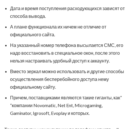
Дата и время поступления расходующихся зависят от
способа вывода.
А плане функционала их ничем не отличие от
официального сайта.
На указанный номер телефона высылается СМС, его
надо восстановить в специальное окон, после этого
нельзя настраивать удобный доступ к аккаунту.
Вместо зеркал можно использовать и другие способы
осуществления бесперебойного доступа нему
официальному сайту.
Причем, поставщиками являются такие гиганты, как”
“компании Novomatic, Net Ent, Microgaming,
Gaminator, Igrosoft, Evoplay и которых.