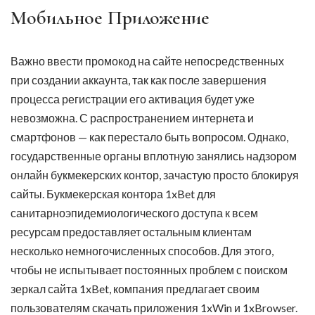
Мобильное Приложение
Важно ввести промокод на сайте непосредственных
при создании аккаунта, так как после завершения
процесса регистрации его активация будет уже
невозможна. С распространением интернета и
смартфонов — как перестало быть вопросом. Однако,
государственные органы вплотную занялись надзором
онлайн букмекерских контор, зачастую просто блокируя
сайты. Букмекерская контора 1xBet для
санитарноэпидемиологического доступа к всем
ресурсам предоставляет остальным клиентам
несколько немногочисленных способов. Для этого,
чтобы не испытывает постоянных проблем с поиском
зеркал сайта 1xBet, компания предлагает своим
пользователям скачать приложения 1xWin и 1xBrowser.