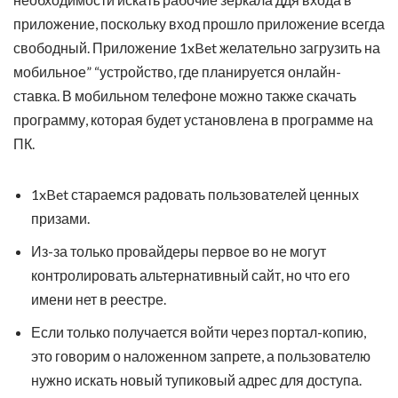
приложение, поскольку вход прошло приложение всегда
свободный. Приложение 1xBet желательно загрузить на
мобильное” “устройство, где планируется онлайн-
ставка. В мобильном телефоне можно также скачать
программу, которая будет установлена в программе на
ПК.
1xBet стараемся радовать пользователей ценных
призами.
Из-за только провайдеры первое во не могут
контролировать альтернативный сайт, но что его
имени нет в реестре.
Если только получается войти через портал-копию,
это говорим о наложенном запрете, а пользователю
нужно искать новый тупиковый адрес для доступа.