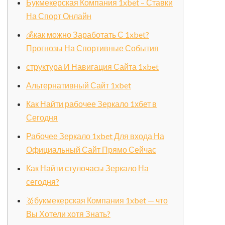
Букмекерская Компания 1xbet – Ставки
На Спорт Онлайн
💰как можно Заработать С 1xbet?
Прогнозы На Спортивные События
структура И Навигация Сайта 1xbet
Альтернативный Сайт 1xbet
Как Найти рабочее Зеркало 1хбет в
Сегодня
Рабочее Зеркало 1xbet Для входа На
Официальный Сайт Прямо Сейчас
Как Найти стулочасы Зеркало На
сегодня?
🥇букмекерская Компания 1xbet — что
Вы Хотели хотя Знать?