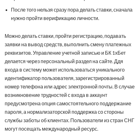
После того нельзя сразу пора делать ставки, сначала
нужно пройти верификацию личности.
Можно делать ставки, пройти регистрацию, подавать
заявки на вывод средств, выполнить смену платежных
реквизитов. Управление учетной записью и БК 1хБет
делается через персональный раздел на сайте. Ддя
входа в систему может использоваться уникального
идентификатор пользователя, зарегистрированный
номер телефона или адрес электронной почты. В случае
возникновение трудностей с входа в аккаунт
предусмотрена опция самостоятельного поддержание
пароля, а нормализаторской поддержка со стороны
службы заботы об клиентах. Пользователи из стран СНГ
могут посещать международный ресурс.