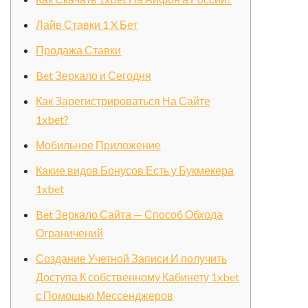
Лайв Ставки 1 X Бет
Продажа Ставки
Bet Зеркало и Сегодня
Как Зарегистрироваться На Сайте
1xbet?
Мобильное Приложение
Какие видов Бонусов Есть у Букмекера
1xbet
Bet Зеркало Сайта — Способ Обхода
Ограничений
Создание Учетной Записи И получить
Доступа К собственному Кабинету 1xbet
с Помощью Мессенджеров