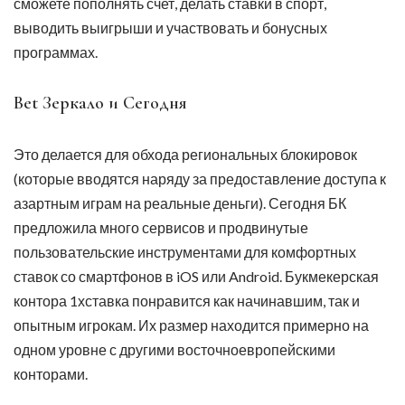
сможете пополнять счет, делать ставки в спорт,
выводить выигрыши и участвовать и бонусных
программах.
Bet Зеркало и Сегодня
Это делается для обхода региональных блокировок
(которые вводятся наряду за предоставление доступа к
азартным играм на реальные деньги). Сегодня БК
предложила много сервисов и продвинутые
пользовательские инструментами для комфортных
ставок со смартфонов в iOS или Android. Букмекерская
контора 1хставка понравится как начинавшим, так и
опытным игрокам. Их размер находится примерно на
одном уровне с другими восточноевропейскими
конторами.