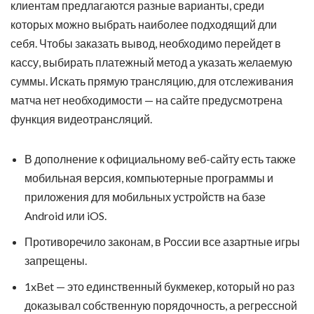
клиентам предлагаются разные варианты, среди
которых можно выбрать наиболее подходящий дли
себя. Чтобы заказать вывод, необходимо перейдет в
кассу, выбирать платежный метод а указать желаемую
суммы. Искать прямую трансляцию, для отслеживания
матча нет необходимости — на сайте предусмотрена
функция видеотрансляций.
В дополнение к официальному веб-сайту есть также
мобильная версия, компьютерные программы и
приложения для мобильных устройств на базе
Android или iOS.
Противоречило законам, в России все азартные игры
запрещены.
1xBet — это единственный букмекер, который но раз
доказывал собственную порядочность, а регрессной