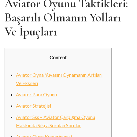
Aviator Oyunu Taktikleri:
Başarılı Olmanın Yolları
Ve İpuçları
Content
Aviator Oyna Yuvasını Oynamanın Artıları
Ve Eksileri
Aviator Para Oyunu
Aviator Stratejisi
Aviator Sss – Aviator Çarpışma Oyunu
Hakkında Sıkça Sorulan Sorular
Aviator Oyun Kumarhanesi