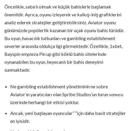
Öncelikle, sabırlı olmak ve küçük bahislerle başlamak
önemlidir. Ayrıca, oyunu izleyerek ve kalkış-iniş grafiklerini
analiz ederek stratejiler geliştirebilirsiniz. Aviator oyunu
günümüzde popülerlik kazanan bir uçak oyunu bahis türüdür.
Bu oyun, havacılık tutkunları ve gambling establishment
severler arasında oldukça ilgi görmektedir. Özellikle, 1xbet,
Bayspin empieza Pin up gibi köklü bahis sitelerinde
oynanabilen bu oyun, heyecanlı bir bahis deneyimi
sunmaktadır.
Ne gambling establishment yönetiminin ne sobre
Aviator’ın yaratıcıları olan Spribe Studios’un turun sonucu
üzerinde herhangi bir etkisi yoktur.
Ancak, yeni başlayan oyuncular” “için daha basit stratejiler
en iyisidir.