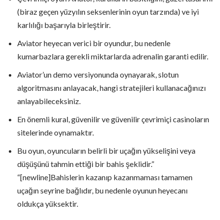
(biraz geçen yüzyılın seksenlerinin oyun tarzında) ve iyi
karlılığı başarıyla birleştirir.
Aviator heyecan verici bir oyundur, bu nedenle
kumarbazlara gerekli miktarlarda adrenalin garanti edilir.
Aviator’un demo versiyonunda oynayarak, slotun
algoritmasını anlayacak, hangi stratejileri kullanacağınızı
anlayabileceksiniz.
En önemli kural, güvenilir ve güvenilir çevrimiçi casinoların
sitelerinde oynamaktır.
Bu oyun, oyuncuların belirli bir uçağın yükselişini veya
düşüşünü tahmin ettiği bir bahis şeklidir.”
“[newline]Bahislerin kazanıp kazanmaması tamamen
uçağın seyrine bağlıdır, bu nedenle oyunun heyecanı
oldukça yüksektir.