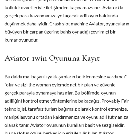
kolluk kuvvetleriyle iletişimden kaçınamazsınız. Aviator’da
gerçek para kazanmanıza yol açacak adil oyun hakkında
düşünmek daha iyidir. Crash slot machine Aviator, oyuncuların
büyüyen bir çarpan üzerine bahis oynadığı çevrimiçi bir
kumar oyunudur.
Aviator 1win Oyununa Kayıt
Bu daldırma, başarılı yaklaşımların belirlenmesine yardımcı”
“olur ve sizi the woman eylemde net bir plan ve güvenle
gerçek parayla oynamaya hazırlar. Bu bölümde, oyunun
adilliğini kontrol etme yöntemlerine bakacağız. Provably Fair
teknolojisi, tarafsız turları bağımsız olarak kontrol etmenize,
manipülasyonu ortadan kaldırmanıza ve oyunu adil tutmanıza
olanak tanır. Aviator oyununun kuralları basit ve sezgiseldir,
bu da slotun özünü herkes için erişilebilir kılar. Aviator