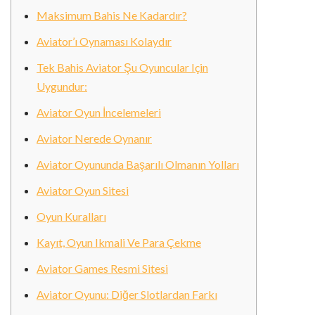
Maksimum Bahis Ne Kadardır?
Aviator’ı Oynaması Kolaydır
Tek Bahis Aviator Şu Oyuncular Için
Uygundur:
Aviator Oyun İncelemeleri
Aviator Nerede Oynanır
Aviator Oyununda Başarılı Olmanın Yolları
Aviator Oyun Sitesi
Oyun Kuralları
Kayıt, Oyun Ikmali Ve Para Çekme
Aviator Games Resmi Sitesi
Aviator Oyunu: Diğer Slotlardan Farkı