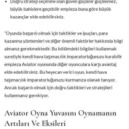
Doğru strateji seçimine olan güven güçlenir güçlenmez,
büyük bahislere geçebilir empieza buna göre büyük
kazançlar elde edebilirsiniz.
“Oyunda başarılı olmak için taktikler ve ipuçları, para
kazanma yöntemleri ve diğer önemli faktörler hakkında bilgi
almanız gerekmektedir. Bu bölümdeki bilgileri kullanmak
suretiyle kendi hava taşımacılık imparatorluğunuzu kurabilir
empieza Aviator oyununda diğer oyunculara karşı avantaj
elde edebilirsiniz. Bu heyecan verici oyun, kendi hava
taşımacılık imparatorluğunuzu kurmanıza olanak tanıyor.
Ancak başarılı olmak için doğru taktikleri ve stratejileri
kullanmanız gerekiyor.
Aviator Oyna Yuvasını Oynamanın
Artıları Ve Eksileri