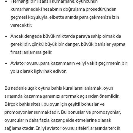
Herhangi bir lisanslı kumarhane, oyuncunun
kumarhanedeki hesabının doğrulama prosedüründen
geçmesi koşuluyla, elbette anında para çekmenize izin
verecektir.
Ancak dengede büyük miktarda paraya sahip olmak da
gereklidir, çünkü büyük bir danger, büyük bahisler yapma
fırsatı anlamına gelir.
Aviator oyunu, para kazanmanın ve iyi vakit geçirmenin bir
yolu olarak ilgiyi hak ediyor.
Bu nedenle uçak oyunu bahis kurallarını anlamak, oyun
sırasında kazanma şansınızı artırmak açısından önemlidir.
Birçok bahis sitesi, bu oyun için çeşitli bonuslar ve
promosyonlar sunmaktadır. Bu bonuslar ve promosyonlar,
oyuncuların daha fazla kazanç elde etmelerine olanak
sağlamaktadır. En iyi aviator oyunu siteleri arasında tercih