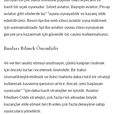
basit bir uçak oyunudur. 1xbet aviator, Bayspin aviator, Pin up
aviator gibi sitelerde bu” “oyunu oynayabilir ve kazanç elde
edebilirsiniz. Resmi Spribe web sitesi aviatör oyna indirmek
için sunmamaktadır. Spribe aviator oyunu sitesi oynayarak
gerçek pra kazanmak için güvenilir bir casino kullanmalısınız.
Bunları Bilmek Önemlidir
Ve verileri analiz etmeyi unutmayın, çünkü kalıpları bulmak
için önceki turları incelemek önemlidir. Bir bahsi
otomatikleştirebilmek ve ikinci bahiste daha riskli bir strateji
kullanmak kazanma şansınızı artırır. Ancak, yeni başlayan
oyuncular” “için daha basit stratejiler en iyisidir. Aviator
Medium Odds stratejisi, çok fazla risk almadan büyük
kazançlar elde etmek tercih eden çok fazla deneyime sahip
oyunculara yöneliktir.