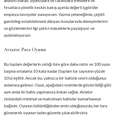
analisti olarak, oyunculara ve casinolara trendlere ve
fırsatlara yönelik keskin bakış açımla değerli içgörüler
empieza tavsiyeler sunuyorum. Yazma yeteneğimle, çeşitli
gambling establishment dünyası konularında deneyimlerimi
ve gözlemlerimi ilgi çekici makalelerle paylaşıyor ve
aydınlatıyorum.
Aviator Para Oyunu
Bu toplam değerlerin sıklığı bire göre daha sıktır ve 100 oyun
başına ortalama 10 kata kadar (toplam tur sayısının yüzde
10’u) eşittir. Ancak bu, yalnızca bir bahisle sınırlı olduğunuz
anlamına gelmez. Oyun, aşağıdaki resimlerde gösterildiği gibi
aynı anda iki bahis yapmanıza imkan sağlar. Aviator
slotundaki minimal ve maksimum bahisler kumarhaneye
bağlıdır. Oyunun bütünlüğünden emin olduğunuzda, her tura
güvenerek oyunun tadını güvenle çıkarabilirsiniz.