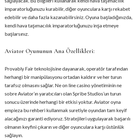
sağlayacak. Bu bilgileri kullanarak kendi hava taşımacılık
imparatorluğunuzu kurabilir, diğer oyunculara karşı rekabet
edebilir ve daha fazla kazanabilirsiniz. Oyuna başladığınızda,
kendi hava taşımacılık imparatorluğunuzu inşa etmeye
başlarsınız.
Aviator Oyununun Ana Özellikleri:
Provably Fair teknolojisine dayanarak, operatör tarafından
herhangi bir manipülasyonu ortadan kaldırır ve her turun
tarafsız olmasını sağlar. Ne on line casino yönetiminin ne
sobre Aviator’ın yaratıcıları olan Spribe Studios’un turun
sonucu üzerinde herhangi bir etkisi yoktur. Aviator oyna
empieza bu rehberi kullanmak suretiyle oyundan tam keyif
alacağınızı garanti ediyoruz. Stratejileri uygulayarak başarılı
olmanın keyfini çıkarın ve diğer oyunculara karşı üstünlük
sağlayın.