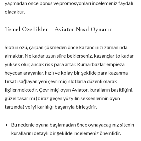
yapmadan önce bonus ve promosyonları incelemeniz faydalı
olacaktır.
Temel Özellikler – Aviator Nasıl Oynanır:
Slotun özü, çarpan çökmeden önce kazancınızı zamanında
almaktır. Ne kadar uzun süre beklerseniz, kazançlar to kadar
yüksek olur, ancak risk para artar. Kumarbazlar empieza
heyecan arayanlar, hızlı ve kolay bir şekilde para kazanma
fırsatı sağlayan yeni çevrimiçi slotlarla düzenli olarak
ilgilenmektedir. Çevrimiçi oyun Aviator, kuralların basitliğini,
güzel tasarımı (biraz geçen yüzyılın seksenlerinin oyun
tarzında) ve iyi karlılığı başarıyla birleştirir.
Bu nedenle oyuna başlamadan önce oynayacağınız sitenin
kurallarını detaylı bir şekilde incelemeniz önemlidir.