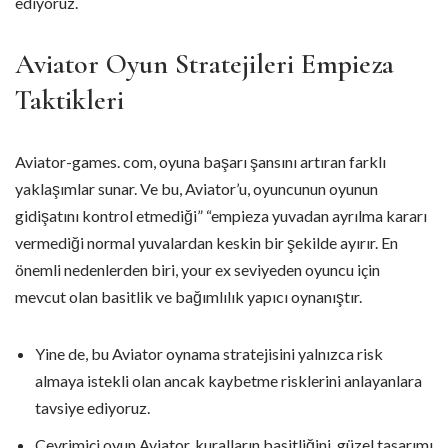
ediyoruz.
Aviator Oyun Stratejileri Empieza
Taktikleri
Aviator-games. com, oyuna başarı şansını artıran farklı
yaklaşımlar sunar. Ve bu, Aviator’u, oyuncunun oyunun
gidişatını kontrol etmediği” “empieza yuvadan ayrılma kararı
vermediği normal yuvalardan keskin bir şekilde ayırır. En
önemli nedenlerden biri, your ex seviyeden oyuncu için
mevcut olan basitlik ve bağımlılık yapıcı oynanıştır.
Yine de, bu Aviator oynama stratejisini yalnızca risk
almaya istekli olan ancak kaybetme risklerini anlayanlara
tavsiye ediyoruz.
Çevrimiçi oyun Aviator, kuralların basitliğini, güzel tasarımı