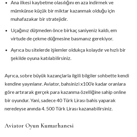
Ana ilkesi kaybetme olasılığını en aza indirmek ve
mümkünse küçük bir miktar kazanmak olduğu için
muhafazakar bir stratejidir.
Uçağınız düşmeden önce birkaç saniyeniz kaldı, em
virtude de çekme düğmesine basmanız gerekiyor.
Ayrıca bu sitelerde işlemler oldukça kolaydır ve hızlı bir
şekilde oyuna katılabilirsiniz.
Ayrıca, sobre büyük kazançlarla ilgili bilgiler sohbette kendi
kendine yayınlanır. Aviator, bahsinizi x100’e kadar oranlara
göre artırarak gerçek para kazanma özelliğine sahip online
bir oyundur. Yani, sadece 40 Türk Lirası bahis yaparak
neredeyse anında 4. 500 Türk Lirası kazanabilirsiniz.
Aviator Oyun Kumarhanesi