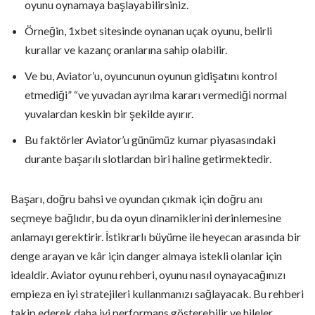
oyunu oynamaya başlayabilirsiniz.
Örneğin, 1xbet sitesinde oynanan uçak oyunu, belirli
kurallar ve kazanç oranlarına sahip olabilir.
Ve bu, Aviator’u, oyuncunun oyunun gidişatını kontrol
etmediği” “ve yuvadan ayrılma kararı vermediği normal
yuvalardan keskin bir şekilde ayırır.
Bu faktörler Aviator’u günümüz kumar piyasasındaki
durante başarılı slotlardan biri haline getirmektedir.
Başarı, doğru bahsi ve oyundan çıkmak için doğru anı
seçmeye bağlıdır, bu da oyun dinamiklerini derinlemesine
anlamayı gerektirir. İstikrarlı büyüme ile heyecan arasında bir
denge arayan ve kâr için danger almaya istekli olanlar için
idealdir. Aviator oyunu rehberi, oyunu nasıl oynayacağınızı
empieza en iyi stratejileri kullanmanızı sağlayacak. Bu rehberi
takip ederek daha iyi performans gösterebilir ve hileler