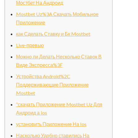
Мостбет На Андроид
Mostbet Uz%3A Скачать Мобильное
Приложение
как Сделать Ставку и Бк Mostbet
Live-превью
Можно ли Делать Несколько Ставок В
Виде Экспресса%3F
Устройства Android%2C
Поддерживающие Приложение
Mostbet
“скачать Приложение Mostbet Uz Для
Андроид а Ios
установить Приложение На Ios
Насколько Удобно ставились На