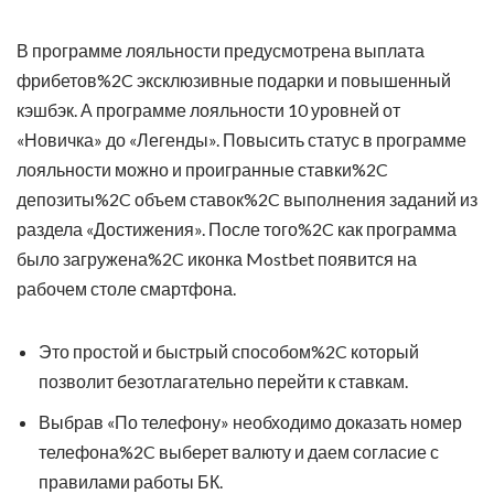
В программе лояльности предусмотрена выплата
фрибетов%2C эксклюзивные подарки и повышенный
кэшбэк. А программе лояльности 10 уровней от
«Новичка» до «Легенды». Повысить статус в программе
лояльности можно и проигранные ставки%2C
депозиты%2C объем ставок%2C выполнения заданий из
раздела «Достижения». После того%2C как программа
было загружена%2C иконка Mostbet появится на
рабочем столе смартфона.
Это простой и быстрый способом%2C который
позволит безотлагательно перейти к ставкам.
Выбрав «По телефону» необходимо доказать номер
телефона%2C выберет валюту и даем согласие с
правилами работы БК.