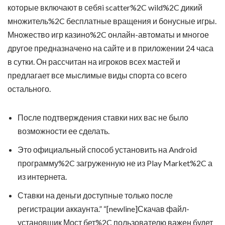
которые включают в себяi scatter%2C wild%2C дикий
множитель%2C бесплатные вращения и бонусные игры.
Множество игр казино%2C онлайн-автоматы и многое
другое предназначено на сайте и в приложении 24 часа
в сутки. Он рассчитан на игроков всех мастей и
предлагает все мыслимые виды спорта со всего
остального.
После подтверждения ставки них вас не было
возможности ее сделать.
Это официальный способ установить на Android
программу%2C загруженную не из Play Market%2C а
из интернета.
Ставки на деньги доступные только после
регистрации аккаунта.” “[newline]Скачав файл-
установщик Мост бет%2C пользователю важен будет