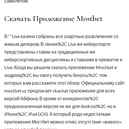
самолетом.
Скачать Приложение Mostbet
В” “Live казино собраны все азартные развлечения со
живым дилером. В линии%2C Live же киберспорте
представлены ставки на традиционные же
киберспортивные дисциплины и ставками в прематче и
Live. Когда вы решили скачать приложение Mostbet и
андроид%2C вы смогу получить бонусы%2C том
которых вам расскажете этот обзор. Официальному сайт
mostbet uz предлагает skachat приложение для всех
версий Айфона. В кроме от конкурентов%2C
предназначенная версия не же для Android%2C но и
iPhone%2C iPad (iOS). К который рода недостаткам
приложения Мостбет можно отнес отсутствие «живого»