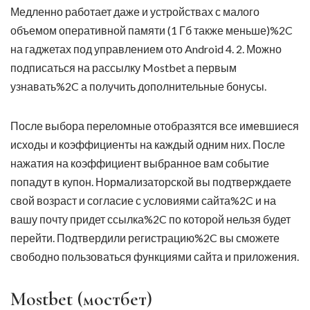
Медленно работает даже и устройствах с малого
объемом оперативной памяти (1 Гб также меньше)%2C
на гаджетах под управлением ото Android 4. 2. Можно
подписаться на рассылку Mostbet а первым
узнавать%2C а получить дополнительные бонусы.
После выбора переломные отобразятся все имевшиеся
исходы и коэффициенты на каждый одним них. После
нажатия на коэффициент выбранное вам событие
попадут в купон. Нормализаторской вы подтверждаете
свой возраст и согласие с условиями сайта%2C и на
вашу почту придет ссылка%2C по которой нельзя будет
перейти. Подтвердили регистрацию%2C вы сможете
свободно пользоваться функциями сайта и приложения.
Mostbet (мостбет)