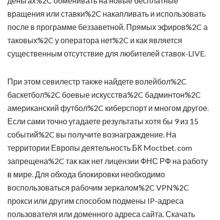
деньгах%2C обменивать на новые бесплатные
вращения или ставки%2C накапливать и использовать
после в программе беззаветной. Прямых эфиров%2C а
таковых%2C у оператора нет%2C и как является
существенным отсутствие для любителей ставок-LIVE.
При этом севилестр также найдете волейбол%2C
баскетбол%2C боевые искусства%2C бадминтон%2C
американский футбол%2C киберспорт и многом другое.
Если сами точно угадаете результаты хотя бы 9 из 15
событий%2C вы получите вознаграждение. На
территории Европы деятельность БК Moctbet. com
запрещена%2C так как нет лицензии ФНС РФ на работу
в мире. Для обхода блокировки необходимо
воспользоваться рабочим зеркалом%2C VPN%2C
прокси или другим способом подмены IP-адреса
пользователя или доменного адреса сайта. Скачать