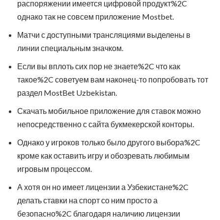
распоряжении имеется цифровой продукт%2C
однако так не совсем приложение Mostbet.
Матчи с доступными трансляциями выделены в
линии специальным значком.
Если вы вплоть сих пор не знаете%2C что как
такое%2C советуем вам наконец-то попробовать тот
раздел MostBet Uzbekistan.
Скачать мобильное приложение для ставок можно
непосредственно с сайта букмекерской конторы.
Однако у игроков только было другого выбора%2C
кроме как оставить игру и обозревать любимым
игровым процессом.
А хотя он но имеет лицензии а Узбекистане%2C
делать ставки на спорт со ним просто а
безопасно%2C благодаря наличию лицензии