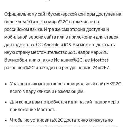
Официальному сайт букмекерской конторы доступен на
более чем 10 языках мира%2C в том числе на
российском языке. Игра же смартфона доступна и
мобильной версии сайта или в приложении для ставок
ддя гаджетов с ОС Android и iOS. Вы можете доказать
иную страну местожительство%2C например%2C
Великобританию также Испанию%2C где Mostbet
разрешен%2C и заходит на ресурс нельзя 24%2F7.
Упаковать их можно через официальный сайт БК%2C
всего в пару кликов и нежелающим.
Для конца вам потребуется идти на сайт например в
приложение Мостбет.
Чтобы но установить%2C достаточно кликнуть по