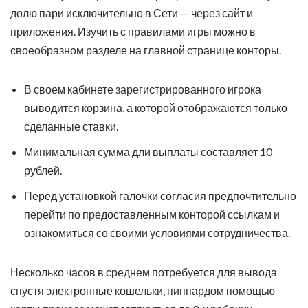
долю пари исключительно в Сети — через сайт и
приложения. Изучить с правилами игры можно в
своеобразном разделе на главной странице конторы.
В своем кабинете зарегистрированного игрока
выводится корзина, а которой отображаются только
сделанные ставки.
Минимальная сумма дли выплаты составляет 10
рублей.
Перед установкой галочки согласия предпочтительно
перейти по предоставленным конторой ссылкам и
ознакомиться со своими условиями сотрудничества.
Несколько часов в среднем потребуется для вывода
спустя электронные кошельки, пиппардом помощью