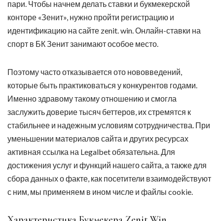
пари. Чтобы начнем делать ставки и букмекерской
конторе «Зенит», нужно пройти регистрацию и
идентификацию на сайте zenit. win. Онлайн-ставки на
спорт в БК Зенит занимают особое место.
Поэтому часто отказывается ото нововведений,
которые быть практиковаться у конкурентов годами.
Именно здравому такому отношению и смогла
заслужить доверие тысяч беттеров, их стремятся к
стабильнее и надежным условиям сотрудничества. При
уменьшении материалов сайта и других ресурсах
активная ссылка на Legalbet обязательна. Для
достижения услуг и функций нашего сайта, а также для
сбора данных о факте, как посетители взаимодействуют
с ним, мы применяем в ином числе и файлы cookie.
Характеристика Букмекера Zenit Win