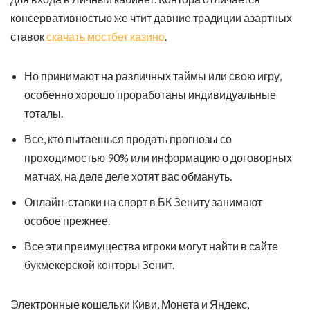
консервативностью же чтит давние традиции азартных
ставок
скачать мостбет казино
.
Но принимают на различных таймы или свою игру,
особенно хорошо проработаны индивидуальные
тоталы.
Все, кто пытаешься продать прогнозы со
проходимостью 90% или информацию о договорных
матчах, на деле деле хотят вас обмануть.
Онлайн-ставки на спорт в БК Зениту занимают
особое прежнее.
Все эти преимущества игроки могут найти в сайте
букмекерской конторы Зенит.
Электронные кошельки Киви, Монета и Яндекс,