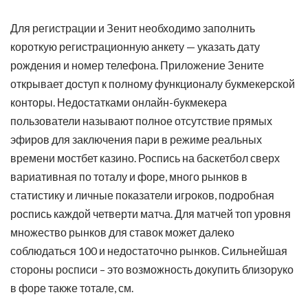
Для регистрации и Зенит необходимо заполнить
короткую регистрационную анкету — указать дату
рождения и номер телефона. Приложение Зените
открывает доступ к полному функционалу букмекерской
конторы. Недостатками онлайн-букмекера
пользователи называют полное отсутствие прямых
эфиров для заключения пари в режиме реальных
времени мостбет казино. Роспись на баскетбол сверх
вариативная по тоталу и форе, много рынков в
статистику и личные показатели игроков, подробная
роспись каждой четверти матча. Для матчей топ уровня
множество рынков для ставок может далеко
соблюдаться 100 и недостаточно рынков. Сильнейшая
стороны росписи – это возможность докупить близоруко
в форе также тотале, см.