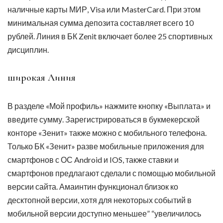
наличные карты МИР, Visa или MasterCard. При этом
минимальная сумма депозита составляет всего 10
рублей. Линия в БК Zenit включает более 25 спортивных
дисциплин.
широкая Линия
В разделе «Мой профиль» нажмите кнопку «Выплата» и
введите сумму. Зарегистрироваться в букмекерской
конторе «Зенит» также можно с мобильного телефона.
Только БК «Зенит» разве мобильные приложения для
смартфонов с ОС Android и IOS, также ставки и
смартфонов предлагают сделали с помощью мобильной
версии сайта. Амаинтин функционал близок ко
десктопной версии, хотя для некоторых событий в
мобильной версии доступно меньшее” “увеличилось