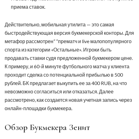
приема ставок.
Действительно, мобильная утилита — это самая
быстродействующая версия букмекерской конторы. Для
метафор рассмотрен” “прематч и live малопопулярного
спорта из категории «Остальные». Игроки быть
продавать ставки судя предложенной букмекером цене.
К примеру, и 60-й минуте футбольного матча у клиента
проходит сделка со потенциальной прибылью в 500
рублей. БК предлагает выкупить ее за 400 RUB, на что
невозможно согласиться или отказаться. Далее
рассмотрено, как создается новая учетная запись через
онлайн-площадки букмекера.
Обзор Букмекера Зенит