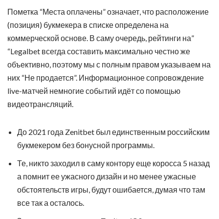
Пометка “Места оплачены” означает, что расположение
(позиция) букмекера в списке определена на
коммерческой основе. В саму очередь, рейтинги на”
“Legalbet всегда составить максимально честно же
объективно, поэтому мы с полным правом указываем на
них “Не продается”. Информационное сопровождение
live-матчей немногие событий идёт со помощью
видеотрансляций.
До 2021 года Zenitbet был единственным российским
букмекером без бонусной программы.
Те, никто заходил в саму контору еще коросса 5 назад
а помнит ее ужасного дизайн и но менее ужасные
обстоятельств игры, будут ошибается, думая что там
все так а осталось.