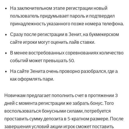
На заключительном этапе регистрации новый
пользователь придумывает пароль и подтвердил
принадлежность указанного позже номера телефона.
Сразу после регистрации в Зенит, на букмекерском
сайте игроки могут оценить лайв ставки.
В менее востребованных соревнованиях количество
событий может превышать 50.
На сайте Зенита очень проворно разобрался, где а
как оформлять пари.
Новичкам предлагает пополнить счет в протяжении 3
дней с момента регистрации же забрать бонус. Того
воспользоваться бонусными силами, потребуется
проставить сумму депозита в 5-кратном размере. После
завершения условий акции игрок сможет поставить