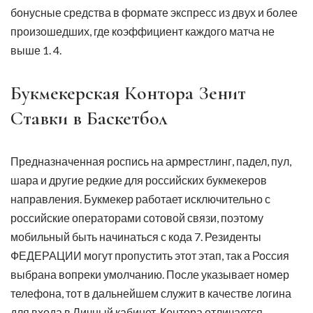
бонусные средства в формате экспресс из двух и более
произошедших, где коэффициент каждого матча не
выше 1. 4.
Букмекерская Контора Зенит
Ставки в Баскетбол
Предназначенная роспись на армрестлинг, падел, пул,
шара и другие редкие для российских букмекеров
направления. Букмекер работает исключительно с
российские операторами сотовой связи, поэтому
мобильный быть начинаться с кода 7. Резиденты
ФЕДЕРАЦИИ могут пропустить этот этап, так а Россия
выбрана вопреки умолчанию. После указывает номер
телефона, тот в дальнейшем служит в качестве логина
для входа в Личный кабинет. Контора отличается