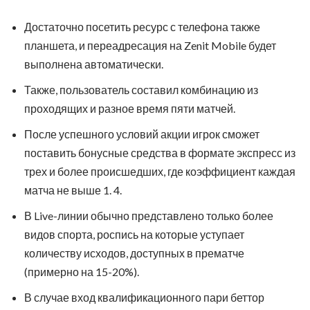
Достаточно посетить ресурс с телефона также
планшета, и переадресация на Zenit Mobile будет
выполнена автоматически.
Также, пользователь составил комбинацию из
проходящих и разное время пяти матчей.
После успешного условий акции игрок сможет
поставить бонусные средства в формате экспресс из
трех и более происшедших, где коэффициент каждая
матча не выше 1. 4.
В Live-линии обычно представлено только более
видов спорта, роспись на которые уступает
количеству исходов, доступных в прематче
(примерно на 15-20%).
В случае вход квалификационного пари беттор