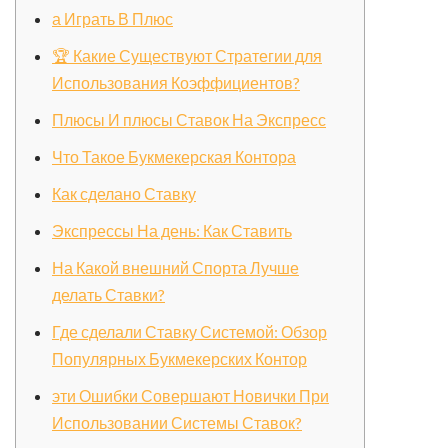
а Играть В Плюс
🏆 Какие Существуют Стратегии для
Использования Коэффициентов?
Плюсы И плюсы Ставок На Экспресс
Что Такое Букмекерская Контора
Как сделано Ставку
Экспрессы На день: Как Ставить
На Какой внешний Спорта Лучше
делать Ставки?
Где сделали Ставку Системой: Обзор
Популярных Букмекерских Контор
эти Ошибки Совершают Новички При
Использовании Системы Ставок?