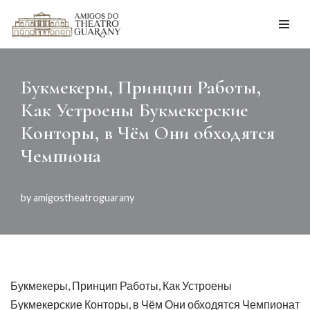
Skip
to
content
Букмекеры, Принцип Работы,
Как Устроены Букмекерские
Конторы, в Чём Они обходятся
Чемпиона
by
amigostheatroguarany
Букмекеры, Принцип Работы, Как Устроены
Букмекерские Конторы, в Чём Они обходятся Чемпионат