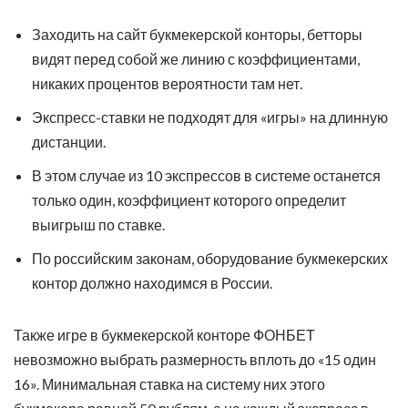
Заходить на сайт букмекерской конторы, бетторы
видят перед собой же линию с коэффициентами,
никаких процентов вероятности там нет.
Экспресс-ставки не подходят для «игры» на длинную
дистанции.
В этом случае из 10 экспрессов в системе останется
только один, коэффициент которого определит
выигрыш по ставке.
По российским законам, оборудование букмекерских
контор должно находимся в России.
Также игре в букмекерской конторе ФОНБЕТ
невозможно выбрать размерность вплоть до «15 один
16». Минимальная ставка на систему них этого