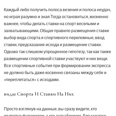
Каждый либо получить полоса везения и полоса неудач,
но играя разумно и зная Тогда остановиться, жизненно
важнее, чтобы делать ставки на спорт веселыми и
захватывающими. Общая правило размещения ставки
выбор вида спорта и спортивного переломные, ввод
ставки, предсказание исхода и размещение ставки.
Однако так слишком упрощенное гипотезу, так как также
размещении спортивной ставки участвуют и них вещи.
Все спортивные события при формировании экспресса
не должно быть даже косвенно связаны между себе и
«переплетаться» с исходами.
виды Спорта И Ставки На Них
Просто взглянув на данные, вы сразу видите, кто
является фаворитом, а кто аутсайдером. Для каждого