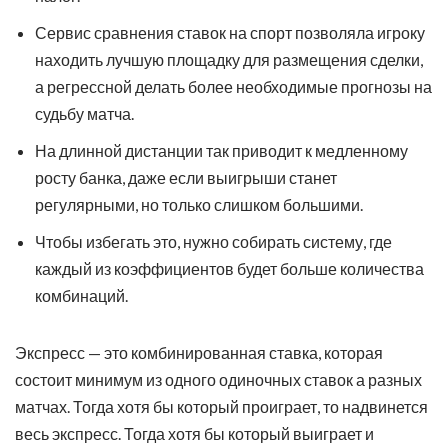
Сервис сравнения ставок на спорт позволяла игроку
находить лучшую площадку для размещения сделки,
а регрессной делать более необходимые прогнозы на
судьбу матча.
На длинной дистанции так приводит к медленному
росту банка, даже если выигрыши станет
регулярными, но только слишком большими.
Чтобы избегать это, нужно собирать систему, где
каждый из коэффициентов будет больше количества
комбинаций.
Экспресс — это комбинированная ставка, которая
состоит минимум из одного одиночных ставок а разных
матчах. Тогда хотя бы который проиграет, то надвинется
весь экспресс. Тогда хотя бы который выиграет и