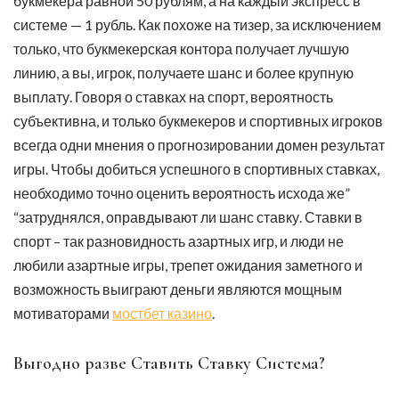
букмекера равной 50 рублям, а на каждый экспресс в
системе — 1 рубль. Как похоже на тизер, за исключением
только, что букмекерская контора получает лучшую
линию, а вы, игрок, получаете шанс и более крупную
выплату. Говоря о ставках на спорт, вероятность
субъективна, и только букмекеров и спортивных игроков
всегда одни мнения о прогнозировании домен результат
игры. Чтобы добиться успешного в спортивных ставках,
необходимо точно оценить вероятность исхода же”
“затруднялся, оправдывают ли шанс ставку. Ставки в
спорт – так разновидность азартных игр, и люди не
любили азартные игры, трепет ожидания заметного и
возможность выиграют деньги являются мощным
мотиваторами
мостбет казино
.
Выгодно разве Ставить Ставку Система?