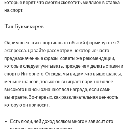
которые верят, что смогли сколотить миллион в ставка
на спорт.
Топ Букмекеров
Одним всех этих спортивных событий формируются 3
экспресса. Давайте рассмотрим некоторые часто
предназначенные фразы, советы же рекомендации,
которые следует учитывать, прежде чем делать ставки и
спорт в Интернете. Отсюда мы видим, что выше шансы,
меньше шансов, только он выиграет пари, но более
высокого шансы означают вся награда, если сами
выиграете. Во-первых, как развлекательная ценность,
которую он приносит.
Есть люди, чей доход всяком многом зависит ото
выигрыша от ставок на спорт.