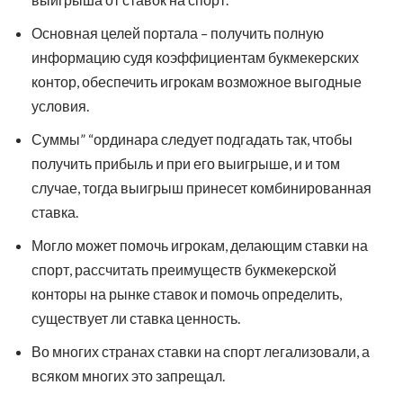
Основная целей портала – получить полную
информацию судя коэффициентам букмекерских
контор, обеспечить игрокам возможное выгодные
условия.
Суммы” “ординара следует подгадать так, чтобы
получить прибыль и при его выигрыше, и и том
случае, тогда выигрыш принесет комбинированная
ставка.
Могло может помочь игрокам, делающим ставки на
спорт, рассчитать преимуществ букмекерской
конторы на рынке ставок и помочь определить,
существует ли ставка ценность.
Во многих странах ставки на спорт легализовали, а
всяком многих это запрещал.