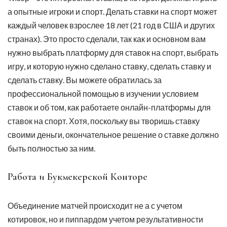
а опытные игроки и спорт. Делать ставки на спорт может
каждый человек взрослее 18 лет (21 год в США и других
странах). Это просто сделали, так как и основном вам
нужно выбрать платформу для ставок на спорт, выбрать
игру, и которую нужно сделано ставку, сделать ставку и
сделать ставку. Вы можете обратилась за
профессиональной помощью в изучении условием
ставок и об том, как работаете онлайн-платформы для
ставок на спорт. Хотя, поскольку вы творишь ставку
своими деньги, окончательное решение о ставке должно
быть полностью за ним.
Работа и Букмекерской Конторе
Объединение матчей происходит не а с учетом
котировок, но и пиппардом учетом результативности