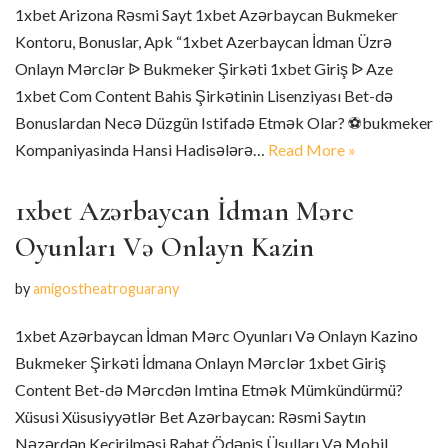
1xbet Arizona Rəsmi Sayt 1xbet Azərbaycan Bukmeker
Kontoru, Bonuslar, Apk “1xbet Azerbaycan İdman Üzrə
Onlayn Mərclər ᐉ Bukmeker Şirkəti 1xbet Giriş ᐉ Aze
1xbet Com Content Bahis Şirkətinin Lisenziyası Bet-də
Bonuslardan Necə Düzgün Istifadə Etmək Olar? ⚽bukmeker
Kompaniyasinda Hansi Hadisələrə…
Read More »
1xbet Azərbaycan İdman Mərc
Oyunları Və Onlayn Kazin
by
amigostheatroguarany
1xbet Azərbaycan İdman Mərc Oyunları Və Onlayn Kazino
Bukmeker Şirkəti İdmana Onlayn Mərclər 1xbet Giriş
Content Bet-də Mərcdən Imtina Etmək Mümkündürmü?
Xüsusi Xüsusiyyətlər Bet Azərbaycan: Rəsmi Saytın
Nəzərdən Keçirilməsi Rahat Ödəniş Üsulları Və Mobil