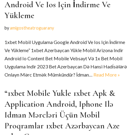
Android Ve Ios Için İndirme Ve
Yükleme
by
amigostheatroguarany
1xbet Mobil Uygulama Google Android Ve Ios Için İndirme
Ve Yükleme” 1xbet Azerbaycan Yükle Mobil Arizona Indir
Android Io Content Bet Mobile Vebsayt Və 1x Bet Mobil
Uygulama Indir 2023 Bet Azerbaycan Də Hansi Hadi̇sələrə
Onlayn Mərc Etmək Mümkündür? İdman…
Read More »
“1xbet Mobile Yukle 1xbet Apk &
Application Android, Iphone Ilə
Idman Mərcləri Üçün Mobil
Proqramlar 1xbet Azərbaycan Aze