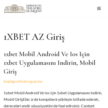
Skip
to
content
1XBET AZ Giriş
1xbet Mobil Android Ve Ios Için
1xbet Uygulamasını Indirin, Mobil
Giriş
by
amigostheatroguarany
1xbet Mobil Android Ve Ios Için 1xbet Uygulamasını Indirin,
Mobil GirişEləc ə də kompüterə yükləyin istifadə edərək,
dərəcələri endir xüsusiyyətini də fəal edirsiniz. Content