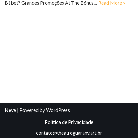
B1bet? Grandes Promoções At The Bónus…
Read More »
Neve
| Powered by
WordPress
Política de Privacidade
contato@theatroguarany.art.br