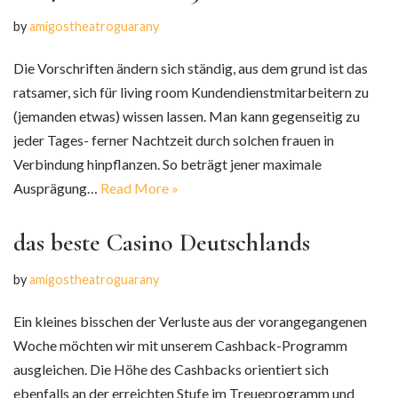
by
amigostheatroguarany
Die Vorschriften ändern sich ständig, aus dem grund ist das
ratsamer, sich für living room Kundendienstmitarbeitern zu
(jemanden etwas) wissen lassen. Man kann gegenseitig zu
jeder Tages- ferner Nachtzeit durch solchen frauen in
Verbindung hinpflanzen. So beträgt jener maximale
Ausprägung…
Read More »
das beste Casino Deutschlands
by
amigostheatroguarany
Ein kleines bisschen der Verluste aus der vorangegangenen
Woche möchten wir mit unserem Cashback-Programm
ausgleichen. Die Höhe des Cashbacks orientiert sich
ebenfalls an der erreichten Stufe im Treueprogramm und