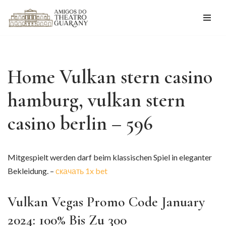
Skip
to
content
Home Vulkan stern casino
hamburg, vulkan stern
casino berlin – 596
Mitgespielt werden darf beim klassischen Spiel in eleganter
Bekleidung. –
скачать 1x bet
Vulkan Vegas Promo Code January
2024: 100% Bis Zu 300