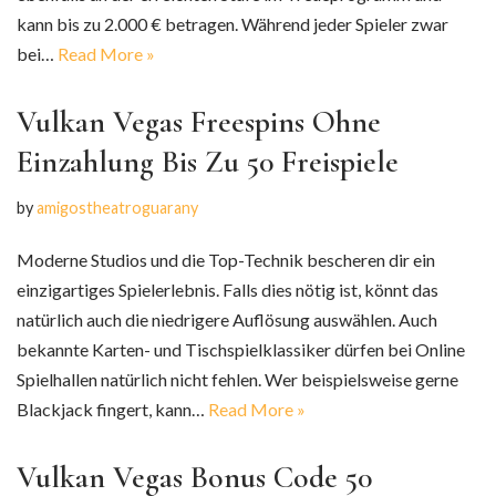
kann bis zu 2.000 € betragen. Während jeder Spieler zwar
bei…
Read More »
Vulkan Vegas Freespins Ohne
Einzahlung Bis Zu 50 Freispiele
by
amigostheatroguarany
Moderne Studios und die Top-Technik bescheren dir ein
einzigartiges Spielerlebnis. Falls dies nötig ist, könnt das
natürlich auch die niedrigere Auflösung auswählen. Auch
bekannte Karten- und Tischspielklassiker dürfen bei Online
Spielhallen natürlich nicht fehlen. Wer beispielsweise gerne
Blackjack fingert, kann…
Read More »
Vulkan Vegas Bonus Code 50