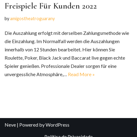
Freispiele Für Kunden 2022
by
amigostheatroguarany
Die Auszahlung erfolgt mit derselben Zahlungsmethode wie
die Einzahlung. Im Normalfall werden die Auszahlungen
innerhalb von 12 Stunden bearbeitet. Hier können Sie
Roulette, Poker, Black Jack und Baccarat live gegen echte
Spieler genießen. Professionale Dealer sorgen für eine
unvergessliche Atmosphäre,…
Read More »
Neve
| Powered by
WordPress
Política de Privacidade