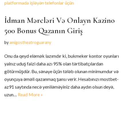
platformada işləyən telefonlar üçün
İdman Mərcləri Və Onlayn Kazino
500 Bonus Qazanın Giriş
by
amigostheatroguarany
Onu da qeyd eləmək lazımdır ki, bukmeker kontor oyunları
yalnız uduş faizi daha azı 95% olan tərtibatçılardan
götürmüşdür. Bu, sənaye üçün tələb olunan minimumdur və
oyunçuya əməli qazanmaq şansı verir. Hesabınızı mostbet-
az91 saytında necə yeniləməyiniz daha aydın olsun deyə,
uzun…
Read More »