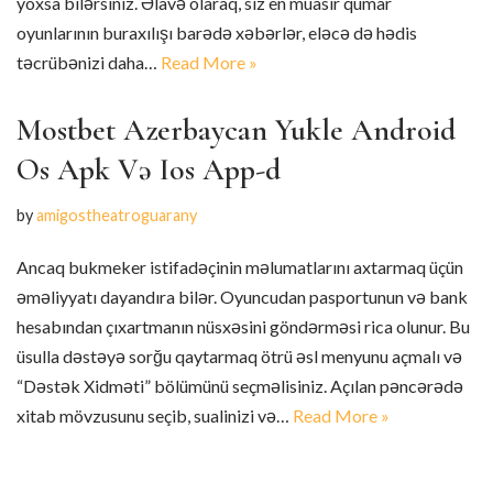
yoxsa bilərsiniz. Əlavə olaraq, siz en müasir qumar
oyunlarının buraxılışı barədə xəbərlər, eləcə də hədis
təcrübənizi daha…
Read More »
Mostbet Azerbaycan Yukle Android
Os Apk Və Ios App-d
by
amigostheatroguarany
Ancaq bukmeker istifadəçinin məlumatlarını axtarmaq üçün
əməliyyatı dayandıra bilər. Oyuncudan pasportunun və bank
hesabından çıxartmanın nüsxəsini göndərməsi rica olunur. Bu
üsulla dəstəyə sorğu qaytarmaq ötrü əsl menyunu açmalı və
“Dəstək Xidməti” bölümünü seçməlisiniz. Açılan pəncərədə
xitab mövzusunu seçib, sualinizi və…
Read More »