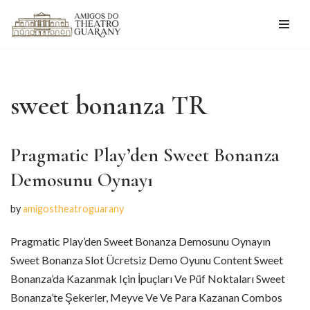
Skip
to
content
sweet bonanza TR
Pragmatic Play’den Sweet Bonanza
Demosunu Oynayı
by
amigostheatroguarany
Pragmatic Play’den Sweet Bonanza Demosunu Oynayın
Sweet Bonanza Slot Ücretsiz Demo Oyunu Content Sweet
Bonanza’da Kazanmak Için İpuçları Ve Püf Noktaları Sweet
Bonanza’te Şekerler, Meyve Ve Ve Para Kazanan Combos