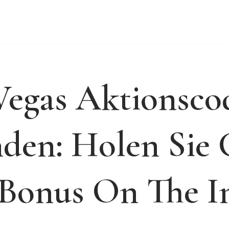
Vegas Aktionsco
den: Holen Sie 
 Bonus On The I