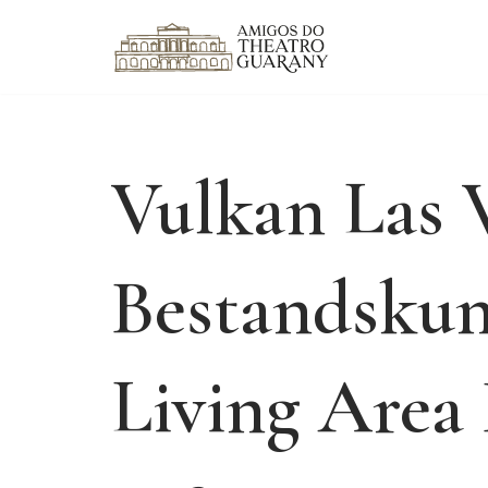
Skip
to
content
Vulkan Las 
Bestandskun
Living Area