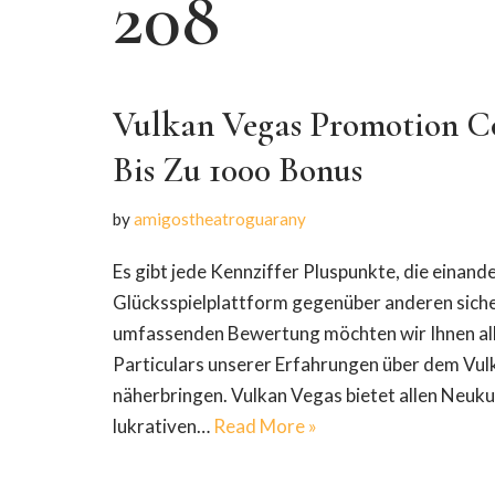
208
Vulkan Vegas Promotion C
Bis Zu 1000 Bonus
by
amigostheatroguarany
Es gibt jede Kennziffer Pluspunkte, die einand
Glücksspielplattform gegenüber anderen siche
umfassenden Bewertung möchten wir Ihnen all
Particulars unserer Erfahrungen über dem Vu
näherbringen. Vulkan Vegas bietet allen Neuk
lukrativen…
Read More »