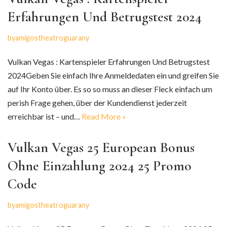
Erfahrungen Und Betrugstest 2024
by
amigostheatroguarany
Vulkan Vegas ️: Kartenspieler Erfahrungen Und Betrugstest
2024Geben Sie einfach Ihre Anmeldedaten ein und greifen Sie
auf Ihr Konto über. Es so so muss an dieser Fleck einfach um
perish Frage gehen, über der Kundendienst jederzeit
erreichbar ist – und…
Read More »
Vulkan Vegas 25 European Bonus
Ohne Einzahlung 2024 25 Promo
Code
by
amigostheatroguarany