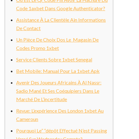
Code 1axbet Dans Google Authenticator?
Assistance À La Clientèle Ain Informations
De Contact
Un Pièce De Choix Dos Le Magasin De
Codes Promo 1xbet
Service Clients Sobre 1xbet Senegal
Bet Mobile: Manual Pour La 1xbet Apk
Avenir Des Joueurs Africains À Al Nassr:
Sadio Mané Et Ses Coéquipiers Dans Le
Marché De L’incertitude
Revue: L’expérience Des London 1xbet Au
Cameroun
Pourquoi Le” “dépôt Effectué N’est Passing
Versé Sur Wednesday Compte?