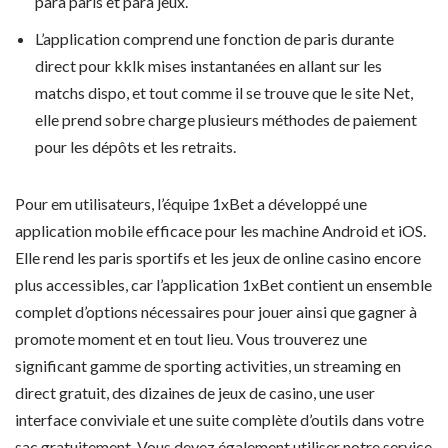
para paris et para jeux.
L’application comprend une fonction de paris durante
direct pour kklk mises instantanées en allant sur les
matchs dispo, et tout comme il se trouve que le site Net,
elle prend sobre charge plusieurs méthodes de paiement
pour les dépôts et les retraits.
Pour em utilisateurs, l’équipe 1xBet a développé une
application mobile efficace pour les machine Android et iOS.
Elle rend les paris sportifs et les jeux de online casino encore
plus accessibles, car l’application 1xBet contient un ensemble
complet d’options nécessaires pour jouer ainsi que gagner à
promote moment et en tout lieu. Vous trouverez une
significant gamme de sporting activities, un streaming en
direct gratuit, des dizaines de jeux de casino, une user
interface conviviale et une suite complète d’outils dans votre
sac gratuitement. Vous devez également utiliser notre service