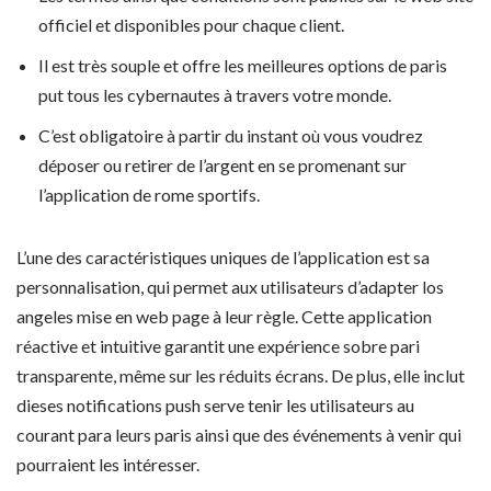
officiel et disponibles pour chaque client.
Il est très souple et offre les meilleures options de paris
put tous les cybernautes à travers votre monde.
C’est obligatoire à partir du instant où vous voudrez
déposer ou retirer de l’argent en se promenant sur
l’application de rome sportifs.
L’une des caractéristiques uniques de l’application est sa
personnalisation, qui permet aux utilisateurs d’adapter los
angeles mise en web page à leur règle. Cette application
réactive et intuitive garantit une expérience sobre pari
transparente, même sur les réduits écrans. De plus, elle inclut
dieses notifications push serve tenir les utilisateurs au
courant para leurs paris ainsi que des événements à venir qui
pourraient les intéresser.