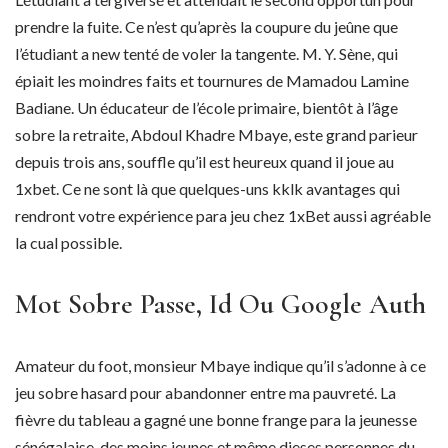
prendre la fuite. Ce n’est qu’après la coupure du jeûne que
l’étudiant a new tenté de voler la tangente. M. Y. Sène, qui
épiait les moindres faits et tournures de Mamadou Lamine
Badiane. Un éducateur de l’école primaire, bientôt à l’âge
sobre la retraite, Abdoul Khadre Mbaye, este grand parieur
depuis trois ans, souffle qu’il est heureux quand il joue au
1xbet. Ce ne sont là que quelques-uns kklk avantages qui
rendront votre expérience para jeu chez 1xBet aussi agréable
la cual possible.
Mot Sobre Passe, Id Ou Google Auth
Amateur du foot, monsieur Mbaye indique qu’il s’adonne à ce
jeu sobre hasard pour abandonner entre ma pauvreté. La
fièvre du tableau a gagné une bonne frange para la jeunesse
sénégalaise, des moins jeunes et même dieses personnes du