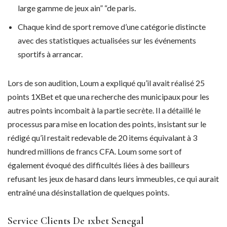
large gamme de jeux ain” “de paris.
Chaque kind de sport remove d’une catégorie distincte
avec des statistiques actualisées sur les événements
sportifs à arrancar.
Lors de son audition, Loum a expliqué qu’il avait réalisé 25
points 1XBet et que una recherche des municipaux pour les
autres points incombait à la partie secrète. Il a détaillé le
processus para mise en location des points, insistant sur le
rédigé qu’il restait redevable de 20 items équivalant à 3
hundred millions de francs CFA. Loum some sort of
également évoqué des difficultés liées à des bailleurs
refusant les jeux de hasard dans leurs immeubles, ce qui aurait
entraîné una désinstallation de quelques points.
Service Clients De 1xbet Senegal