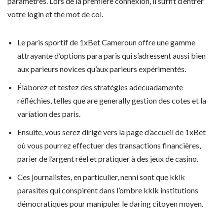
paramètres. Lors de la première connexion, il suffit d’entrer
votre login et the mot de col.
Le paris sportif de 1xBet Cameroun offre une gamme
attrayante d’options para paris qui s’adressent aussi bien
aux parieurs novices qu’aux parieurs expérimentés.
Élaborez et testez des stratégies adecuadamente
réfléchies, telles que are generally gestion des cotes et la
variation des paris.
Ensuite, vous serez dirigé vers la page d’accueil de 1xBet
où vous pourrez effectuer des transactions financières,
parier de l’argent réel et pratiquer à des jeux de casino.
Ces journalistes, en particulier, nenni sont que kklk
parasites qui conspirent dans l’ombre kklk institutions
démocratiques pour manipuler le daring citoyen moyen.