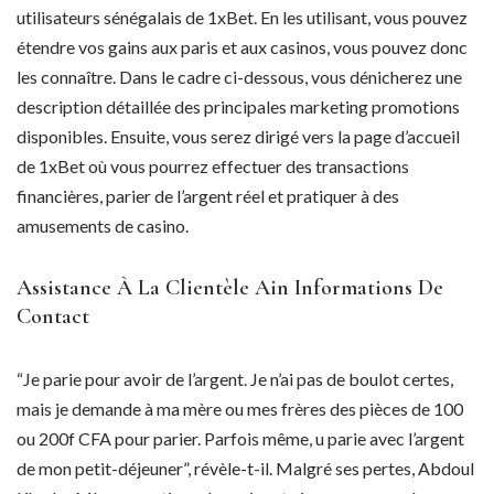
utilisateurs sénégalais de 1xBet. En les utilisant, vous pouvez
étendre vos gains aux paris et aux casinos, vous pouvez donc
les connaître. Dans le cadre ci-dessous, vous dénicherez une
description détaillée des principales marketing promotions
disponibles. Ensuite, vous serez dirigé vers la page d’accueil
de 1xBet où vous pourrez effectuer des transactions
financières, parier de l’argent réel et pratiquer à des
amusements de casino.
Assistance À La Clientèle Ain Informations De
Contact
“Je parie pour avoir de l’argent. Je n’ai pas de boulot certes,
mais je demande à ma mère ou mes frères des pièces de 100
ou 200f CFA pour parier. Parfois même, u parie avec l’argent
de mon petit-déjeuner”, révèle-t-il. Malgré ses pertes, Abdoul