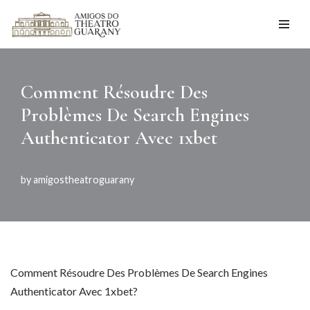
Skip
to
content
Comment Résoudre Des
Problèmes De Search Engines
Authenticator Avec 1xbet
by
amigostheatroguarany
Comment Résoudre Des Problèmes De Search Engines
Authenticator Avec 1xbet?