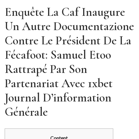
Enquête La Caf Inaugure
Un Autre Documentazione
Contre Le Président De La
Fécafoot: Samuel Etoo
Rattrapé Par Son
Partenariat Avec 1xbet
Journal D’information
Générale
Content