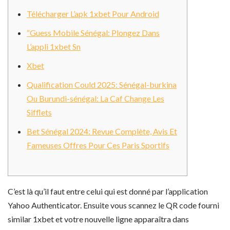
Télécharger L’apk 1xbet Pour Android
“Guess Mobile Sénégal: Plongez Dans
L’appli 1xbet Sn
Xbet
Qualification Could 2025: Sénégal-burkina
Ou Burundi-sénégal: La Caf Change Les
Sifflets
Bet Sénégal 2024: Revue Complète, Avis Et
Fameuses Offres Pour Ces Paris Sportifs
C’est là qu’il faut entre celui qui est donné par l’application
Yahoo Authenticator. Ensuite vous scannez le QR code fourni
similar 1xbet et votre nouvelle ligne apparaîtra dans