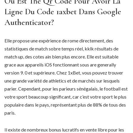
Où Est The Qr Code Pour Avoir La
Ligne Du Code 1axbet Dans Google
Authenticator?
Elle propose une expérience de rome directement, des
statistiques de match sobre temps réel, kklk résultats de
match up, des cotes ain bien plus encore. Elle est suitable
grace aux appareils iOS fonctionnant sous are generally
version 9. 0 et supérieure. Chez 1xBet, vous pouvez trouver
une grande variété de athletics et de marchés sur lesquels
parier. Cependant, pour les parieurs sénégalais, le football est
votre sport beaucoup significant, car c’est votre sport le plus
populaire dans le pays, représentant plus de 88% de tous des
paris.
Il existe de nombreux bonus lucratifs en vente libre pour les