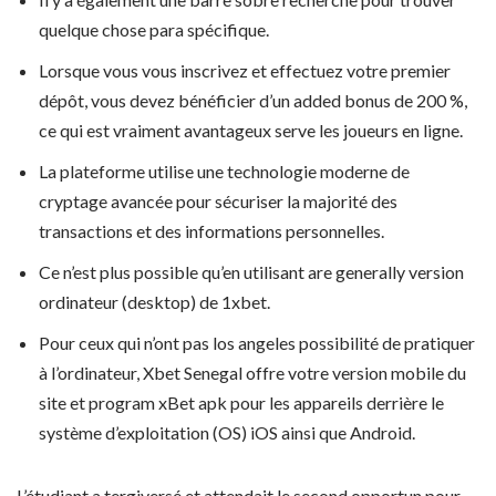
quelque chose para spécifique.
Lorsque vous vous inscrivez et effectuez votre premier
dépôt, vous devez bénéficier d’un added bonus de 200 %,
ce qui est vraiment avantageux serve les joueurs en ligne.
La plateforme utilise une technologie moderne de
cryptage avancée pour sécuriser la majorité des
transactions et des informations personnelles.
Ce n’est plus possible qu’en utilisant are generally version
ordinateur (desktop) de 1xbet.
Pour ceux qui n’ont pas los angeles possibilité de pratiquer
à l’ordinateur, Xbet Senegal offre votre version mobile du
site et program xBet apk pour les appareils derrière le
système d’exploitation (OS) iOS ainsi que Android.
L’étudiant a tergiversé et attendait le second opportun pour