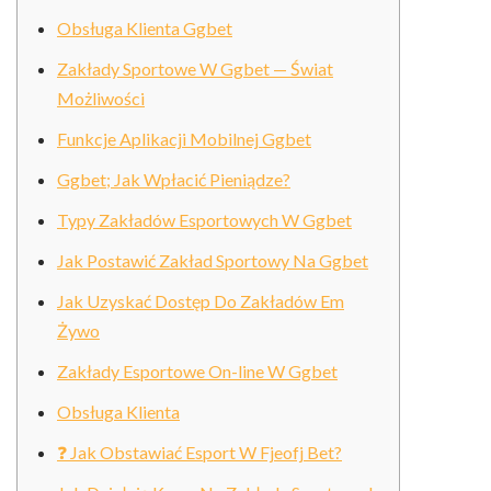
Obsługa Klienta Ggbet
Zakłady Sportowe W Ggbet — Świat
Możliwości
Funkcje Aplikacji Mobilnej Ggbet
Ggbet; Jak Wpłacić Pieniądze?
Typy Zakładów Esportowych W Ggbet
Jak Postawić Zakład Sportowy Na Ggbet
Jak Uzyskać Dostęp Do Zakładów Em
Żywo
Zakłady Esportowe On-line W Ggbet
Obsługa Klienta
❓ Jak Obstawiać Esport W Fjeofj Bet?