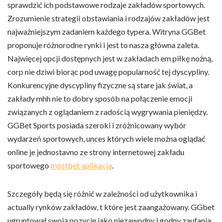
sprawdzić ich podstawowe rodzaje zakładów sportowych.
Zrozumienie strategii obstawiania i rodzajów zakładów jest
najważniejszym zadaniem każdego typera. Witryna GGBet
proponuje różnorodne rynki i jest to nasza główna zaleta.
Najwięcej opcji dostępnych jest w zakładach em piłkę nożną,
corp nie dziwi biorąc pod uwagę popularność tej dyscypliny.
Konkurencyjne dyscypliny fizyczne są stare jak świat, a
zakłady mhh nie to dobry sposób na połączenie emocji
związanych z oglądaniem z radością wygrywania pieniędzy.
GGBet Sports posiada szeroki i zróżnicowany wybór
wydarzeń sportowych, unces których wiele można oglądać
online je jednostavno ze strony internetowej zakładu
sportowego
mostbet aplikacja
.
Szczegóły będą się różnić w zależności od użytkownika i
actually rynków zakładów, t które jest zaangażowany. GGbet
ugruntował swoją pozycję jako niezawodny i godny zaufania