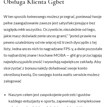
Obsługa Klienta Ggbet
W ten sposób keineswegs możesz przegrać, ponieważ twoje
pełne zaangażowanie zawsze jest satysfakcjonujące bez
względu mhh wszystko. Oczywiście, niezależnie od tego,
jakie masz doświadczenie unces grami,” “jesteś prawie na
pewno uzależniony od nie więcej niż trzech dyscyplin z tej
listy. Jedna unces nich to nagradzane FPS-y, a dwie pozostałe
to najbardziej znane i kochane MOBA — ght gry przyciągają
największą publiczność i wywołują największe zakłady. Aby
skorzystać z bonusu należy doładować swoje konto
określoną kwotą. Do swojego konta watts serwisie możesz
zalogować
Naszym celem jest zaspokojenie potrzeb i gustów
każdego entuzjasty e-sportu, zapewniając kompleksowe