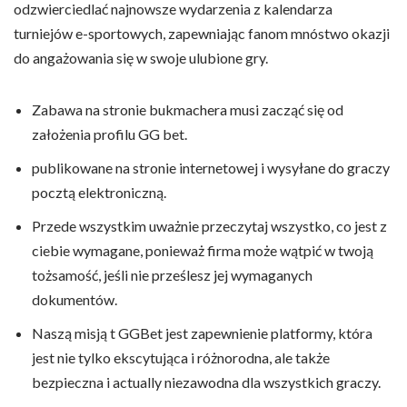
odzwierciedlać najnowsze wydarzenia z kalendarza
turniejów e-sportowych, zapewniając fanom mnóstwo okazji
do angażowania się w swoje ulubione gry.
Zabawa na stronie bukmachera musi zacząć się od
założenia profilu GG bet.
publikowane na stronie internetowej i wysyłane do graczy
pocztą elektroniczną.
Przede wszystkim uważnie przeczytaj wszystko, co jest z
ciebie wymagane, ponieważ firma może wątpić w twoją
tożsamość, jeśli nie prześlesz jej wymaganych
dokumentów.
Naszą misją t GGBet jest zapewnienie platformy, która
jest nie tylko ekscytująca i różnorodna, ale także
bezpieczna i actually niezawodna dla wszystkich graczy.