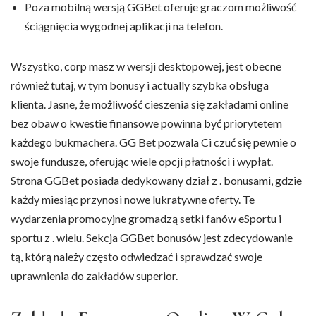
Poza mobilną wersją GGBet oferuje graczom możliwość
ściągnięcia wygodnej aplikacji na telefon.
Wszystko, corp masz w wersji desktopowej, jest obecne
również tutaj, w tym bonusy i actually szybka obsługa
klienta. Jasne, że możliwość cieszenia się zakładami online
bez obaw o kwestie finansowe powinna być priorytetem
każdego bukmachera. GG Bet pozwala Ci czuć się pewnie o
swoje fundusze, oferując wiele opcji płatności i wypłat.
Strona GGBet posiada dedykowany dział z . bonusami, gdzie
każdy miesiąc przynosi nowe lukratywne oferty. Te
wydarzenia promocyjne gromadzą setki fanów eSportu i
sportu z . wielu. Sekcja GGBet bonusów jest zdecydowanie
tą, którą należy często odwiedzać i sprawdzać swoje
uprawnienia do zakładów superior.