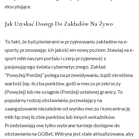
ekscytujące.
Jak Uzyskać Dostęp Do Zakładów Na Żywo
To fakt, że byli pionierami w przyjmowaniu zakładów na e-
sporty, przesuwając ich jakość em nowy poziom. Stawiaj na e-
sport mhh naszym portalu i czerp przyjemność z
pasjonującego świata cybernetycznego. Zakład
“Powyżej/Poniżej” polega na przewidywaniu, bądź określona
wartość (np. liczba punktów, goli) w meczu przekroczy
(Powyżej) lub nie osiągnie (Poniżej) ustalonej granicy. To
popularny rodzaj obstawiania, pozwalający na
zaangażowanie niezależnie od wyniku meczu i koncentrację
mhh łącznej liczbie punktów lub innych wskaźników.
Przedstawiają one tylko wybrane turnieje dostępne do
obstawiania na GGBet. Witryna jest stale aktualizowana, aby