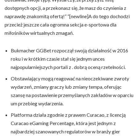
dostępnych opcji, a przekonasz się, że masz do czynienia z
naprawdę znakomitą ofertą!” “[newline]A do tego dochodzi
przecież jeszcze cała ogromna sekcja e-sportowa dla
miłośników wirtualnych zmagań.
Bukmacher GGBet rozpoczął swoją działalność w 2016
roku i w krótkim czasie stał się jednym unces
najpopularniejszych portali z . dobrą oceną rzetelności.
Obstawiający mogą reagować na nieoczekiwane zwroty
wydarzeń, zmiany graczy lub zmiany tempa, oferując
szansę na postawienie przemyślanych zakładów w oparciu
um przebieg wydarzenia.
Platforma działa zgodnie z prawem Curacao, z licencją
Curacao eGaming Percentage, która jest jednym z
najbardziej szanowanych regulatorów w branży gier