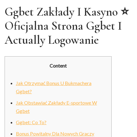
Ggbet Zakłady I Kasyno ⭐
Oficjalna Strona Ggbet I
Actually Logowanie
Content
Jak Otrzymać Bonus U Bukmachera
Ggbet?
Jak Obstawiać Zakłady E-sportowe W
Ggbet
Ggbet: Co To?
Bonus Powitalny Dla Nowych Graczy