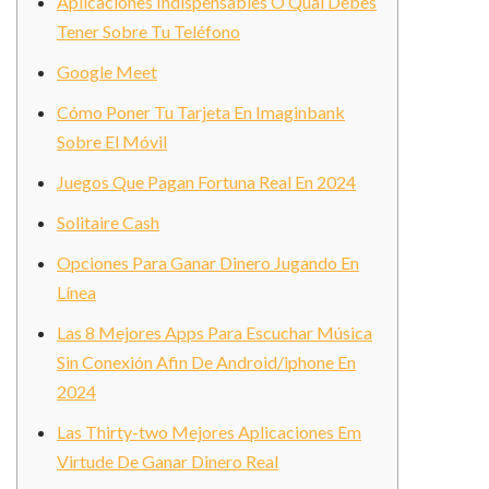
Aplicaciones Indispensables O Qual Debes
Tener Sobre Tu Teléfono
Google Meet
Cómo Poner Tu Tarjeta En Imaginbank
Sobre El Móvil
Juegos Que Pagan Fortuna Real En 2024
Solitaire Cash
Opciones Para Ganar Dinero Jugando En
Línea
Las 8 Mejores Apps Para Escuchar Música
Sin Conexión Afin De Android/iphone En
2024
Las Thirty-two Mejores Aplicaciones Em
Virtude De Ganar Dinero Real