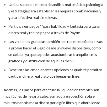
Utiliza su conocimiento de análisis matemático, psicología
y estrategia para establecer las mejores combinaciones y
ganar efectivo real sin relevar.
Participa en juegos” “para habilidad y fantasía para ganar
dinero real y recibe pagos a través de Paytm.
Las versiones gratuitas también son realmente útiles si vas
a probar hacer el juego desde un nuevo dispositivo, como
un celular, ya que te podés acostumbrar tranquilo a mis
graficos y distribución de aquellas menú.
Descubre las emocionantes opciones os quais te permiten
cautivar dinero real visto que juegas en línea.
Además, los pasos para efectuar la liquidación también son
muy fáciles de llevar a cabo, sumado a en cuestión sobre
minutos habrás masa dinero por algún libro que ahora leíste.