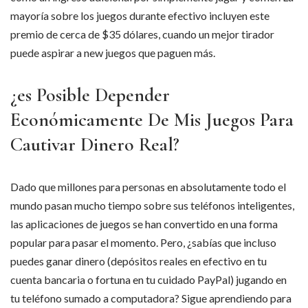
mayoría sobre los juegos durante efectivo incluyen este
premio de cerca de $35 dólares, cuando un mejor tirador
puede aspirar a new juegos que paguen más.
¿es Posible Depender
Económicamente De Mis Juegos Para
Cautivar Dinero Real?
Dado que millones para personas en absolutamente todo el
mundo pasan mucho tiempo sobre sus teléfonos inteligentes,
las aplicaciones de juegos se han convertido en una forma
popular para pasar el momento. Pero, ¿sabías que incluso
puedes ganar dinero (depósitos reales en efectivo en tu
cuenta bancaria o fortuna en tu cuidado PayPal) jugando en
tu teléfono sumado a computadora? Sigue aprendiendo para