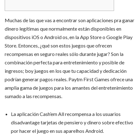
Muchas de las que vas a encontrar son aplicaciones pra ganar
dinero legítimas que normalmente están disponibles en
dispositivos iOS o Android os, en la App Store o Google Play
Store. Entonces, ¿qué son estos juegos que ofrecen
recompensas en seguro reales sólo durante jugar? Son la
combinación perfecta para entretenimiento y posible de
ingresos; boy juegos en los que tu capacidad y dedicación
podrían generar pagos reales. Paytm First Games ofrece una
amplia gama de juegos para los amantes del entretenimiento
sumado a las recompensas.
La aplicación Cash’em All recompensa a los usuarios
disadvantage tarjetas de pensiero y dinero sobre efectivo
por hacer el juego en sus aparelhos Android.