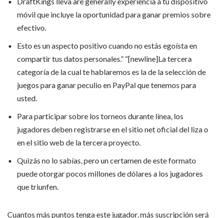
DraftKings lleva are generally experiencia a tu dispositivo
móvil que incluye la oportunidad para ganar premios sobre
efectivo.
Esto es un aspecto positivo cuando no estás egoísta en
compartir tus datos personales.” “[newline]La tercera
categoría de la cual te hablaremos es la de la selección de
juegos para ganar peculio en PayPal que tenemos para
usted.
Para participar sobre los torneos durante línea, los
jugadores deben registrarse en el sitio net oficial del liza o
en el sitio web de la tercera proyecto.
Quizás no lo sabías, pero un certamen de este formato
puede otorgar pocos millones de dólares a los jugadores
que triunfen.
Cuantos más puntos tenga este jugador, más suscripción será