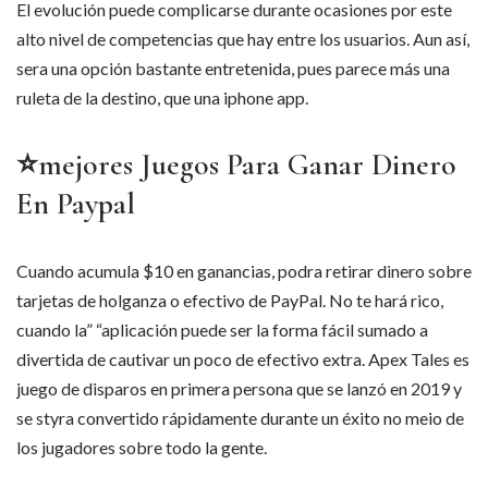
El evolución puede complicarse durante ocasiones por este
alto nivel de competencias que hay entre los usuarios. Aun así,
sera una opción bastante entretenida, pues parece más una
ruleta de la destino, que una iphone app.
⭐mejores Juegos Para Ganar Dinero
En Paypal
Cuando acumula $10 en ganancias, podra retirar dinero sobre
tarjetas de holganza o efectivo de PayPal. No te hará rico,
cuando la” “aplicación puede ser la forma fácil sumado a
divertida de cautivar un poco de efectivo extra. Apex Tales es
juego de disparos en primera persona que se lanzó en 2019 y
se styra convertido rápidamente durante un éxito no meio de
los jugadores sobre todo la gente.