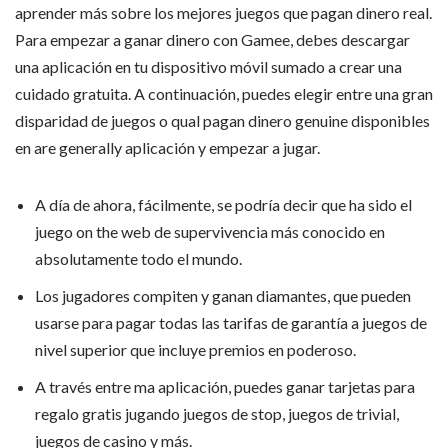
aprender más sobre los mejores juegos que pagan dinero real.
Para empezar a ganar dinero con Gamee, debes descargar
una aplicación en tu dispositivo móvil sumado a crear una
cuidado gratuita. A continuación, puedes elegir entre una gran
disparidad de juegos o qual pagan dinero genuine disponibles
en are generally aplicación y empezar a jugar.
A día de ahora, fácilmente, se podría decir que ha sido el
juego on the web de supervivencia más conocido en
absolutamente todo el mundo.
Los jugadores compiten y ganan diamantes, que pueden
usarse para pagar todas las tarifas de garantía a juegos de
nivel superior que incluye premios en poderoso.
A través entre ma aplicación, puedes ganar tarjetas para
regalo gratis jugando juegos de stop, juegos de trivial,
juegos de casino y más.