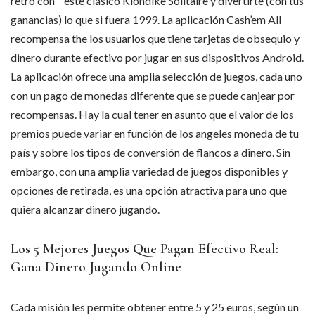
retro con” “este clásico Klondike Solitaire y divertirte (con tus
ganancias) lo que si fuera 1999. La aplicación Cash’em All
recompensa the los usuarios que tiene tarjetas de obsequio y
dinero durante efectivo por jugar en sus dispositivos Android.
La aplicación ofrece una amplia selección de juegos, cada uno
con un pago de monedas diferente que se puede canjear por
recompensas. Hay la cual tener en asunto que el valor de los
premios puede variar en función de los angeles moneda de tu
país y sobre los tipos de conversión de flancos a dinero. Sin
embargo, con una amplia variedad de juegos disponibles y
opciones de retirada, es una opción atractiva para uno que
quiera alcanzar dinero jugando.
Los 5 Mejores Juegos Que Pagan Efectivo Real:
Gana Dinero Jugando Online
Cada misión les permite obtener entre 5 y 25 euros, según un