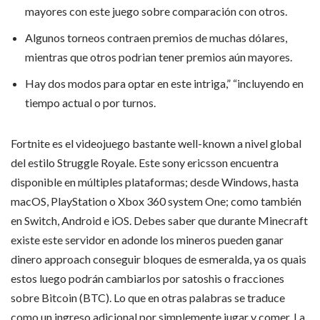
mayores con este juego sobre comparación con otros.
Algunos torneos contraen premios de muchas dólares,
mientras que otros podrian tener premios aún mayores.
Hay dos modos para optar en este intriga,” “incluyendo en
tiempo actual o por turnos.
Fortnite es el videojuego bastante well-known a nivel global
del estilo Struggle Royale. Este sony ericsson encuentra
disponible en múltiples plataformas; desde Windows, hasta
macOS, PlayStation o Xbox 360 system One; como también
en Switch, Android e iOS. Debes saber que durante Minecraft
existe este servidor en adonde los mineros pueden ganar
dinero approach conseguir bloques de esmeralda, ya os quais
estos luego podrán cambiarlos por satoshis o fracciones
sobre Bitcoin (BTC). Lo que en otras palabras se traduce
como un ingreso adicional por simplemente jugar y comer. La