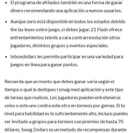
El programa de afiliados también es una forma de ganar
dinero recomendando una aplicación a nuevos usuarios.
Aunque zero está disponible en todos los estados debido
the las leyes sobre juego, si debes jugar, 21 Flash ofrece
enfrentamientos teknik a cara contrarrevolución otros
jugadores, distintos grupos y eventos especiales.
Inboxdollars les permite participar en una variedad para
juegos en línea para ganar puntos.
Recuerda que un monto que debes ganar varía según el
tiempo o qual le dediques i smag med aplicación y este tipo
de tareas que realices. Los jugadores pueden entretenerse
solos o este uno contra este otro en torneos por gemas. Si tu
nivel para habilidad es lo suficientemente alto, incluso puedes
ser invitado a grupos para torneos con premios de hasta 70
dólares. Swag Dollars es un metodo de recompensas durante