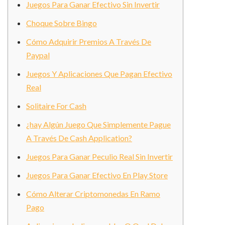
Juegos Para Ganar Efectivo Sin Invertir
Choque Sobre Bingo
Cómo Adquirir Premios A Través De
Paypal
Juegos Y Aplicaciones Que Pagan Efectivo
Real
Solitaire For Cash
¿hay Algún Juego Que Simplemente Pague
A Través De Cash Application?
Juegos Para Ganar Peculio Real Sin Invertir
Juegos Para Ganar Efectivo En Play Store
Cómo Alterar Criptomonedas En Ramo
Pago