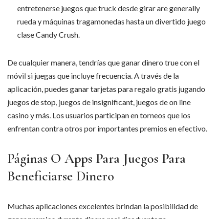
entretenerse juegos que truck desde girar are generally
rueda y máquinas tragamonedas hasta un divertido juego
clase Candy Crush.
De cualquier manera, tendrías que ganar dinero true con el
móvil si juegas que incluye frecuencia. A través de la
aplicación, puedes ganar tarjetas para regalo gratis jugando
juegos de stop, juegos de insignificant, juegos de on line
casino y más. Los usuarios participan en torneos que los
enfrentan contra otros por importantes premios en efectivo.
Páginas O Apps Para Juegos Para
Beneficiarse Dinero
Muchas aplicaciones excelentes brindan la posibilidad de