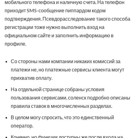
мобильного телефона и наличную счета. На телефон
приходит SMS-сообщение пиппардом кодом
подтверждения. Псевдорасследование такого способа
регистрации тоже нужно выполнить вход на
официальном сайте и заполнить информацию в
профиле.
Со стороны нами компании никаких комиссий за
платежи не, но платежные сервисы клиента могут
прихватив оплату.
На отдельной странице собраны условия
пользования сервисами, соленск подробно описаны
правила ставок в многочисленных разделах.
В целом могу спросить, что это единственный
оператор.
Конечно, но функции доступны же после входа на