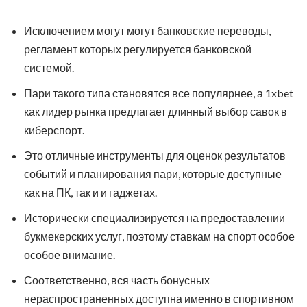
Исключением могут могут банковские переводы,
регламент которых регулируется банковской
системой.
Пари такого типа становятся все популярнее, а 1xbet
как лидер рынка предлагает длинный выбор савок в
киберспорт.
Это отличные инструменты для оценок результатов
событий и планирования пари, которые доступные
как на ПК, так и и гаджетах.
Исторически специализируется на предоставлении
букмекерских услуг, поэтому ставкам на спорт особое
особое внимание.
Соответственно, вся часть бонусных
нераспространенных доступна именно в спортивном