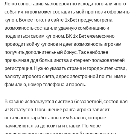
Легко сопоставив маловероятно исхода того или иного
события, игрок может составить мой прогноз и оформить
купон. Более того, на сайте 1xBet предусмотрена
возможность составили удачную комбинацию и
поделиться своим купоном. БК 1x Bet ежемесячно
проводит войну купонов и дает возможность игрокам
получить дополнительный бонус. Так наиболее
привычная ддя большинства интернет-пользователей
регистрация. Нужно указать стране и город жительства,
валюту игрового счета, адрес электронной почты, имя и
фамилию, номер телефона и пароль.
В казино используется система беззаветной, состоящая
из 8 статусов. Повышение ранга игрока зависит
остального заработанных им баллов, которые
начисляются за депозиты и ставки. По мере
последующего по системе уровней увеличивается