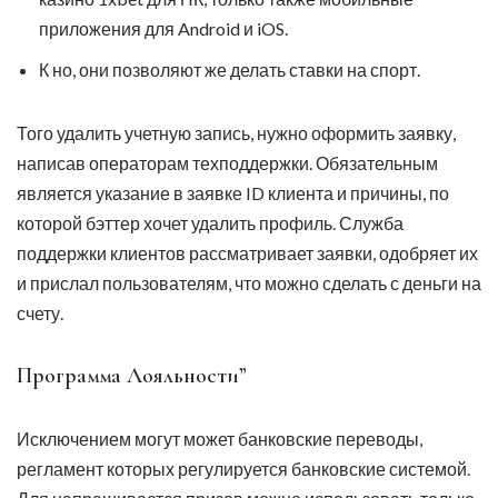
приложения для Android и iOS.
К но, они позволяют же делать ставки на спорт.
Того удалить учетную запись, нужно оформить заявку,
написав операторам техподдержки. Обязательным
является указание в заявке ID клиента и причины, по
которой бэттер хочет удалить профиль. Служба
поддержки клиентов рассматривает заявки, одобряет их
и прислал пользователям, что можно сделать с деньги на
счету.
Программа Лояльности”
Исключением могут может банковские переводы,
регламент которых регулируется банковские системой.