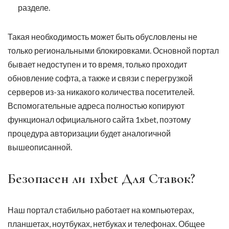
разделе.
Такая необходимость может быть обусловлены не
только региональными блокировками. Основной портал
бывает недоступен и то время, только проходит
обновление софта, а также и связи с перегрузкой
серверов из-за никакого количества посетителей.
Вспомогательные адреса полностью копируют
функционал официального сайта 1xbet, поэтому
процедура авторизации будет аналогичной
вышеописанной.
Безопасен ли 1xbet Для Ставок?
Наш портал стабильно работает на компьютерах,
планшетах, ноутбуках, нетбуках и телефонах. Общее