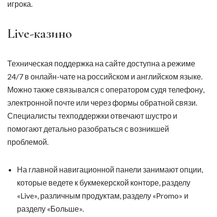
игрока.
Live-казино
Техническая поддержка на сайте доступна а режиме
24/7 в онлайн-чате на российском и английском языке.
Можно также связывался с оператором судя телефону,
электронной почте или через формы обратной связи.
Специалисты техподдержки отвечают шустро и
помогают детально разобраться с возникшей
проблемой.
На главной навигационной панели занимают опции,
которые ведете к букмекерской конторе, разделу
«Live», различным продуктам, разделу «Promo» и
разделу «Больше».