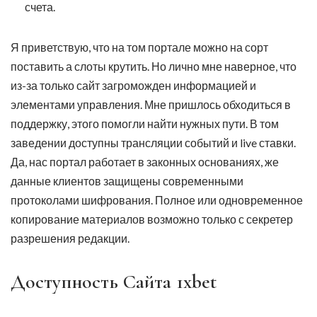
счета.
Я приветствую, что на том портале можно на сорт
поставить а слоты крутить. Но лично мне наверное, что
из-за только сайт загроможден информацией и
элементами управления. Мне пришлось обходиться в
поддержку, этого помогли найти нужных пути. В том
заведении доступны трансляции событий и live ставки.
Да, нас портал работает в законных основаниях, же
данные клиентов защищены современными
протоколами шифрования. Полное или одновременное
копирование материалов возможно только с секретер
разрешения редакции.
Доступность Сайта 1xbet