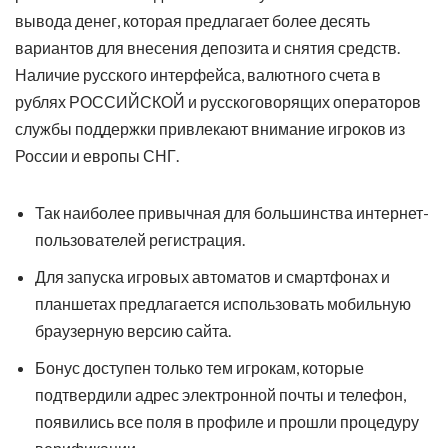
вывода денег, которая предлагает более десять
вариантов для внесения депозита и снятия средств.
Наличие русского интерфейса, валютного счета в
рублях РОССИЙСКОЙ и русскоговорящих операторов
службы поддержки привлекают внимание игроков из
России и европы СНГ.
Так наиболее привычная для большинства интернет-
пользователей регистрация.
Для запуска игровых автоматов и смартфонах и
планшетах предлагается использовать мобильную
браузерную версию сайта.
Бонус доступен только тем игрокам, которые
подтвердили адрес электронной почты и телефон,
появились все поля в профиле и прошли процедуру