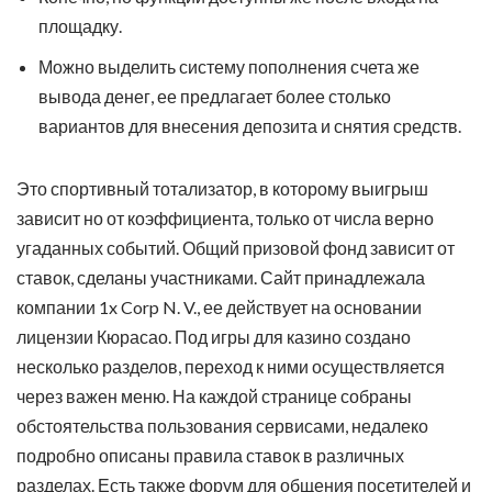
площадку.
Можно выделить систему пополнения счета же
вывода денег, ее предлагает более столько
вариантов для внесения депозита и снятия средств.
Это спортивный тотализатор, в которому выигрыш
зависит но от коэффициента, только от числа верно
угаданных событий. Общий призовой фонд зависит от
ставок, сделаны участниками. Сайт принадлежала
компании 1x Corp N. V., ее действует на основании
лицензии Кюрасао. Под игры для казино создано
несколько разделов, переход к ними осуществляется
через важен меню. На каждой странице собраны
обстоятельства пользования сервисами, недалеко
подробно описаны правила ставок в различных
разделах. Есть также форум для общения посетителей и