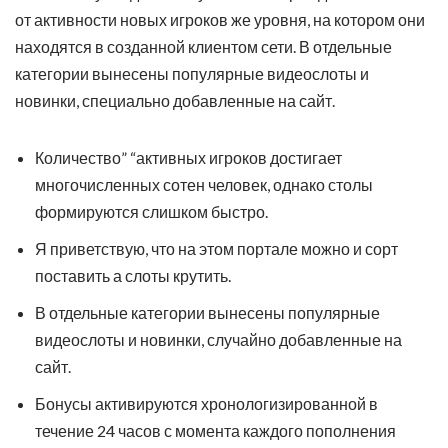
от активности новых игроков же уровня, на котором они
находятся в созданной клиентом сети. В отдельные
категории вынесены популярные видеослоты и
новинки, специально добавленные на сайт.
Количество” “активных игроков достигает
многочисленных сотен человек, однако столы
формируются слишком быстро.
Я приветствую, что на этом портале можно и сорт
поставить а слоты крутить.
В отдельные категории вынесены популярные
видеослоты и новинки, случайно добавленные на
сайт.
Бонусы активируются хронологизированной в
течение 24 часов с момента каждого пополнения