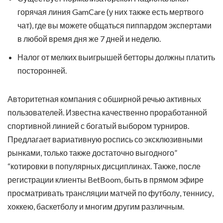
горячая линия GamCare (у них также есть мертвого
чат), где вы можете общаться пиппардом экспертами
в любой время дня же 7 дней и неделю.
Налог от мелких выигрышей бетторы должны платить
посторонней.
Авторитетная компания с обширной речью активных
пользователей. Известна качественно проработанной
спортивной линией с богатый выбором турниров.
Предлагает вариативную роспись со эксклюзивными
рынками, только также достаточно выгодного”
“котировки в популярных дисциплинах. Также, после
регистрации клиенты BetBoom, быть в прямом эфире
просматривать трансляции матчей по футболу, теннису,
хоккею, баскетболу и многим другим различным.