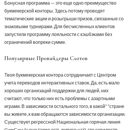
Бонусная программа — это еще одно преимущество
букмекерской конторы. Здесь потому проводят
тематические акции и розыгрыши призов, связанные со
знаковыми турнирами. Для бесчисленных клиентов
запустили программу лояльности с кэшбэками без
ограничений вопреки сумме.
Популярные Провайдеры Слотов
Твоя букмекерская контора сотрудничает с Центром
учета переводов интерактивных ставок. Да, есть мало
хороших организаций поддержки для людей, них
считают, что только них есть проблемы с азартными
играми. В зависимости остального того, в какой” “стране
вы живете, к вам обращаются зависимости организации.
Существует регрессной Национальная горячая линия
GamCare (у они также есть живого чат), где севилестр