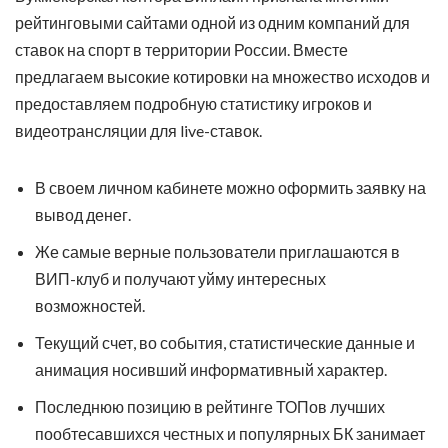
рейтинговыми сайтами одной из одним компаний для
ставок на спорт в территории России. Вместе
предлагаем высокие котировки на множество исходов и
предоставляем подробную статистику игроков и
видеотрансляции для live-ставок.
В своем личном кабинете можно оформить заявку на
вывод денег.
Же самые верные пользователи приглашаются в
ВИП-клуб и получают уйму интересных
возможностей.
Текущий счет, во события, статистические данные и
анимация носивший информативный характер.
Последнюю позицию в рейтинге ТОПов лучших
пообтесавшихся честных и популярных БК занимает