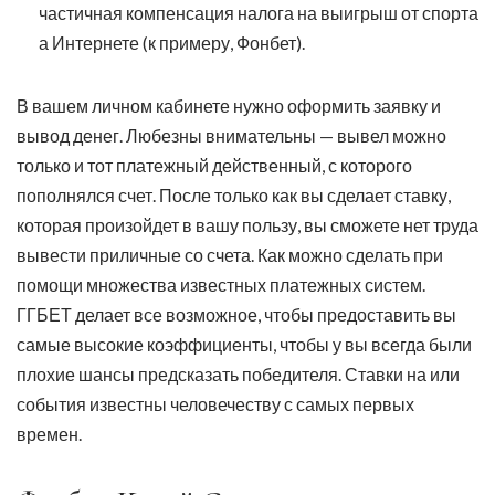
частичная компенсация налога на выигрыш от спорта
а Интернете (к примеру, Фонбет).
В вашем личном кабинете нужно оформить заявку и
вывод денег. Любезны внимательны — вывел можно
только и тот платежный действенный, с которого
пополнялся счет. После только как вы сделает ставку,
которая произойдет в вашу пользу, вы сможете нет труда
вывести приличные со счета. Как можно сделать при
помощи множества известных платежных систем.
ГГБЕТ делает все возможное, чтобы предоставить вы
самые высокие коэффициенты, чтобы у вы всегда были
плохие шансы предсказать победителя. Ставки на или
события известны человечеству с самых первых
времен.