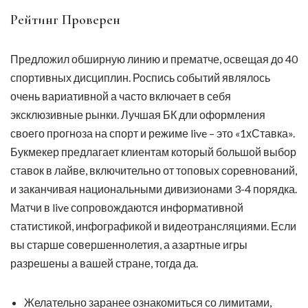
Рейтинг Проверен
Предложил обширную линию и прематче, освещая до 40
спортивных дисциплин. Роспись событий являлось
очень вариативной а часто включает в себя
эксклюзивные рынки. Лучшая БК дли оформления
своего прогноза на спорт и режиме live – это «1хСтавка».
Букмекер предлагает клиентам который большой выбор
ставок в лайве, включительно от топовых соревнований,
и заканчивая национальными дивизионами 3-4 порядка.
Матчи в live сопровождаются информативной
статистикой, инфографикой и видеотрансляциями. Если
вы старше совершеннолетия, а азартные игры
разрешены а вашей стране, тогда да.
Желательно заранее ознакомиться со лимитами,