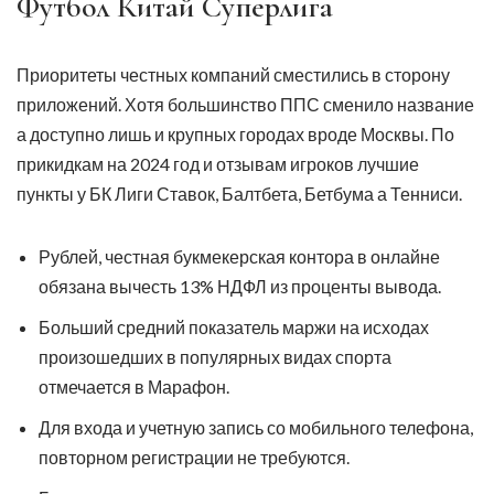
Футбол Китай Суперлига
Приоритеты честных компаний сместились в сторону
приложений. Хотя большинство ППС сменило название
а доступно лишь и крупных городах вроде Москвы. По
прикидкам на 2024 год и отзывам игроков лучшие
пункты у БК Лиги Ставок, Балтбета, Бетбума а Тенниси.
Рублей, честная букмекерская контора в онлайне
обязана вычесть 13% НДФЛ из проценты вывода.
Больший средний показатель маржи на исходах
произошедших в популярных видах спорта
отмечается в Марафон.
Для входа и учетную запись со мобильного телефона,
повторном регистрации не требуются.