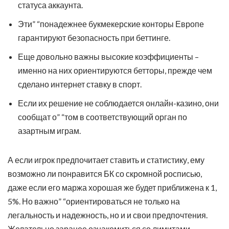
статуса аккаунта.
Эти” “понадежнее букмекерские конторы Европе
гарантируют безопасность при беттинге.
Еще довольно важны высокие коэффициенты –
именно на них ориентируются бетторы, прежде чем
сделано интернет ставку в спорт.
Если их решение не соблюдается онлайн-казино, они
сообщат о” “том в соответствующий орган по
азартным играм.
А если игрок предпочитает ставить и статистику, ему
возможно ли понравится БК со скромной росписью,
даже если его маржа хорошая же будет приближена к 1,
5%. Но важно” “ориентироваться не только на
легальность и надежность, но и и свои предпочтения.
Желательно заранее ознакомиться со лимитами,