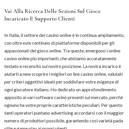
Vai Alla Ricerca Delle Sezioni Sul Gioco
Incaricato E Supporto Clienti
In Italia, il settore dei casinò online è in continua ampliamento,
con oltre este centinaio di piattaforme disponibili per gli
appassionati del gioco online. Tra queste, emergono i online
casino online più importanti, che abbiamo accuratamente
testato e recensito sul nostro posizione. La nostra incarico è
aiutarti a new scoprire i migliori on line casino online, valutati
per criteri oggettivi ideati per soddisfare votre esigenze di
ogni giocatore italiano. Ho dedicato un approfondimento
apposito ai vari software casinò presenti sul mercato, perché
ognuno ha votre proprie caratteristiche peculiari. Per questo
tanti operatori puntano advertising accordarsi con il maggior
numero di produttori possibile, garantendo così varietà pada
stile e game play ai propri utenti.