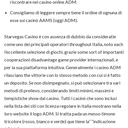
riscontrare nei casino online ADM.
Consigliamo di leggere sempre bene il ordine di ognuna di
esse sui casinò AAMS (oggi ADM).
Starvegas Casino è con assenza di dubbio da consideratie
come uno dei principali operatori throughout Italia, noto each
l’eccellente selezione di giochi, grazie some sort of importanti
cooperazioni disadvantage game provider internazionali, e
per la sua piattaforma intuitiva. Generalmente i casino ADM
rilasciano the vittorie con lo stesso metodo con cui si è fatto
un deposito. Se non disimpegnato, si può selezionare tra vari
metodi di prelievo, considerando limiti minimi, massimi e
tempistiche show dal casino. Tutti i casinò che sono inclusi
nella lista dei siti con licenza regolare in Italia mostrano nella
loro website il logo ADM. Si tratta pada un messo timone
tricolore (rosso, bianco e verde) que tiene la” “indicazione