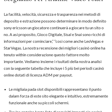
La facilità, velocità, sicurezza e trasparenza nei metodi di
deposito e estrazione possono determinare in modo definito
sony ericsson un giocatore continuerà a giocare tu un sito o
no. A así proposito, Gioco Digitale, Sisal e Snai sono ricchi di
informazioni per cominciare,” “così come anche LeoVegas e
StarVegas. La nostra recensione dei migliori casinò online ha
tenuto within considerazione questo fattore molto
importante. Vediamo insieme i risultati della nostra analisi
con la seguente tabella che incluye i 5 più bei periodi casinò
online dotati di licenza ADM per payout.
Le migliaia pada slot disponibili rappresentano il punto
dalam forza di este sito elegante e intuitivo, estremamente
funzionale anche su piccoli schermi.
Tra los angeles lunga lista di requisiti imposti aje casinò