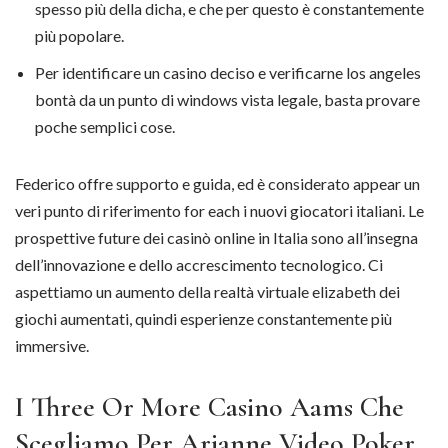
spesso più della dicha, e che per questo è constantemente
più popolare.
Per identificare un casino deciso e verificarne los angeles
bontà da un punto di windows vista legale, basta provare
poche semplici cose.
Federico offre supporto e guida, ed è considerato appear un
veri punto di riferimento for each i nuovi giocatori italiani. Le
prospettive future dei casinò online in Italia sono all’insegna
dell’innovazione e dello accrescimento tecnologico. Ci
aspettiamo un aumento della realtà virtuale elizabeth dei
giochi aumentati, quindi esperienze constantemente più
immersive.
I Three Or More Casino Aams Che
Scegliamo Per Arianne Video Poker