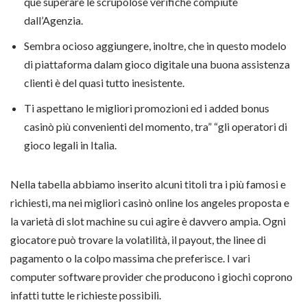
que superare le scrupolose verifiche compiute
dall’Agenzia.
Sembra ocioso aggiungere, inoltre, che in questo modelo
di piattaforma dalam gioco digitale una buona assistenza
clienti è del quasi tutto inesistente.
Ti aspettano le migliori promozioni ed i added bonus
casinò più convenienti del momento, tra” “gli operatori di
gioco legali in Italia.
Nella tabella abbiamo inserito alcuni titoli tra i più famosi e
richiesti, ma nei migliori casinò online los angeles proposta e
la varietà di slot machine su cui agire è davvero ampia. Ogni
giocatore può trovare la volatilità, il payout, the linee di
pagamento o la colpo massima che preferisce. I vari
computer software provider che producono i giochi coprono
infatti tutte le richieste possibili.