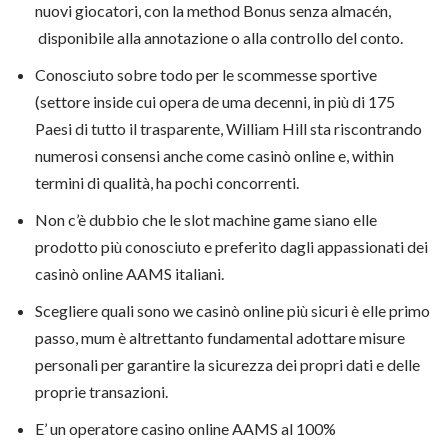
nuovi giocatori, con la method Bonus senza almacén,
disponibile alla annotazione o alla controllo del conto.
Conosciuto sobre todo per le scommesse sportive
(settore inside cui opera de uma decenni, in più di 175
Paesi di tutto il trasparente, William Hill sta riscontrando
numerosi consensi anche come casinò online e, within
termini di qualità, ha pochi concorrenti.
Non c’è dubbio che le slot machine game siano elle
prodotto più conosciuto e preferito dagli appassionati dei
casinò online AAMS italiani.
Scegliere quali sono we casinò online più sicuri è elle primo
passo, mum è altrettanto fundamental adottare misure
personali per garantire la sicurezza dei propri dati e delle
proprie transazioni.
E’ un operatore casino online AAMS al 100%