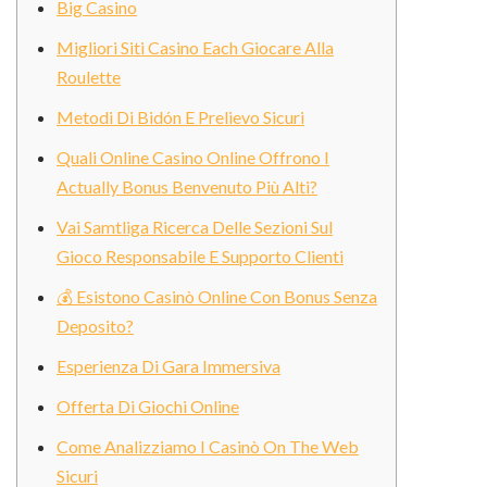
Big Casino
Migliori Siti Casino Each Giocare Alla
Roulette
Metodi Di Bidón E Prelievo Sicuri
Quali Online Casino Online Offrono I
Actually Bonus Benvenuto Più Alti?
Vai Samtliga Ricerca Delle Sezioni Sul
Gioco Responsabile E Supporto Clienti
💰 Esistono Casinò Online Con Bonus Senza
Deposito?
Esperienza Di Gara Immersiva
Offerta Di Giochi Online
Come Analizziamo I Casinò On The Web
Sicuri