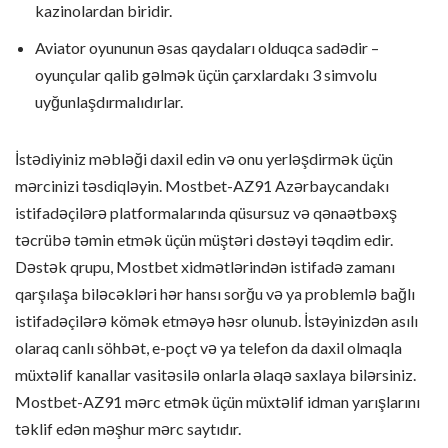
kazinolardan biridir.
Aviator oyununun əsas qaydaları olduqca sadədir –
oyunçular qalib gəlmək üçün çarxlardakı 3 simvolu
uyğunlaşdırmalıdırlar.
İstədiyiniz məbləği daxil edin və onu yerləşdirmək üçün
mərcinizi təsdiqləyin. Mostbet-AZ91 Azərbaycandakı
istifadəçilərə platformalarında qüsursuz və qənaətbəxş
təcrübə təmin etmək üçün müştəri dəstəyi təqdim edir.
Dəstək qrupu, Mostbet xidmətlərindən istifadə zamanı
qarşılaşa biləcəkləri hər hansı sorğu və ya problemlə bağlı
istifadəçilərə kömək etməyə həsr olunub. İstəyinizdən asılı
olaraq canlı söhbət, e-poçt və ya telefon da daxil olmaqla
müxtəlif kanallar vasitəsilə onlarla əlaqə saxlaya bilərsiniz.
Mostbet-AZ91 mərc etmək üçün müxtəlif idman yarışlarını
təklif edən məşhur mərc saytıdır.