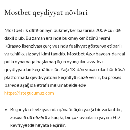
Mostbet qeydiyyat növləri
Mostbet ilk dəfə onlayn bukmeyker bazarına 2009-cu ildə
daxil olub. Bu zaman ərzində bukmeyker özünü rəsmi
Kürasao lisenziyası çərçivəsində fəaliyyət göstərən etibarlı
və təhlükəsiz sayt kimi tanıdıb. Mostbet Azərbaycan-da real
pulla oynamağa başlamaq üçün oyunçular əvvəlcə
qeydiyyatdan keçməlidirlər. Yaşı 18-dən yuxarı olan hər kəsə
platformada qeydiyyatdan keçməyə icazə verilir, bu proses
barədə aşağıda ətraflı məlumat əldə edə
https://istegucumuz.com
Bu, peyk televiziyasında qənaət üçün yaxşı bir variantdır,
xüsusilə də nəzərə alsaq ki, bir çox oyunların yayımı HD
keyfiyyətdə həyata keçirilir.