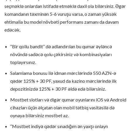
seçməklə onlardan istifadə etməklə daxil ola bilərsiniz. Əgər
komandanın təxminən 5-6 vuruşu varsa, o zaman yüksək
ehtimalla bu model növbəti performans zamanı da davam
edəcək.
“Bir qollu bandit” də adlandırılan bu qumar əyləncə
növündə sadəcə qolu çəkirsiniz və kombinasiyaları
toplayırsınız.
Salamlama bonusu ilə idman mərclərində 550 AZN-ə
qədər 125% + 30 PF, yaxud da kazino mərclərində ilk
depozitinizdə 125% + 30 PF əldə edə bilərsiniz.
Mostbet slotları və digər qumar oyunlarını iOS və Android
cihazları üçün əlçatan olan mobil tətbiq vasitəsilə də
oynaya bilərsiniz mostbet az.
“Mostbet indiyə qədər sınadığım ən yaxşı onlayn