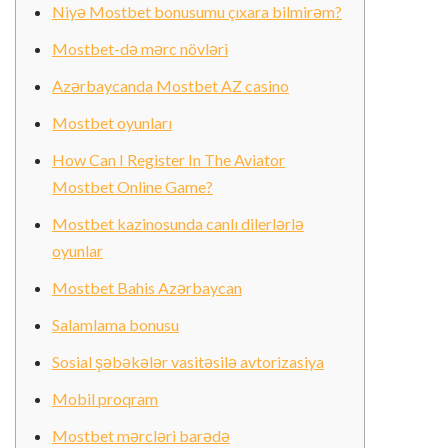
Niyə Mostbet bonusumu çıxara bilmirəm?
Mostbet-də mərc növləri
Azərbaycanda Mostbet AZ casino
Mostbet oyunları
How Can I Register In The Aviator
Mostbet Online Game?
Mostbet kazinosunda canlı dilerlərlə
oyunlar
Mostbet Bahis Azərbaycan
Salamlama bonusu
Sosial şəbəkələr vasitəsilə avtorizasiya
Mobil proqram
Mostbet mərcləri barədə