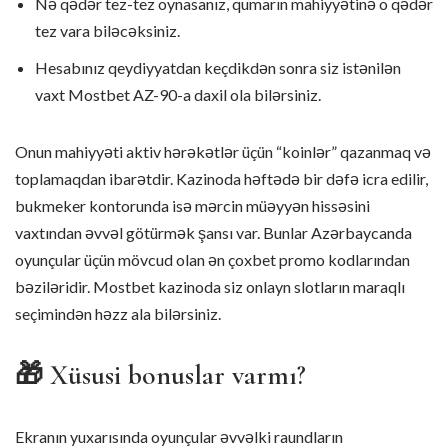
Nə qədər tez-tez oynasanız, qumarın mahiyyətinə o qədər
tez vara biləcəksiniz.
Hesabınız qeydiyyatdan keçdikdən sonra siz istənilən
vaxt Mostbet AZ-90-a daxil ola bilərsiniz.
Onun mahiyyəti aktiv hərəkətlər üçün “koinlər” qazanmaq və
toplamaqdan ibarətdir. Kazinoda həftədə bir dəfə icra edilir,
bukmeker kontorunda isə mərcin müəyyən hissəsini
vaxtından əvvəl götürmək şansı var. Bunlar Azərbaycanda
oyunçular üçün mövcud olan ən çoxbet promo kodlarından
bəziləridir. Mostbet kazinoda siz onlayn slotların maraqlı
seçimindən həzz ala bilərsiniz.
🎁 Xüsusi bonuslar varmı?
Ekranın yuxarısında oyunçular əvvəlki raundların