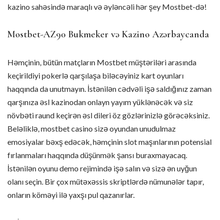
kazino sahəsində maraqlı və əyləncəli hər şey Mostbet-də!
Mostbet-AZ90 Bukmeker və Kazino Azərbaycanda
Həmçinin, bütün matçların Mostbet müştəriləri arasında
keçirildiyi pokerlə qarşılaşa biləcəyiniz kart oyunları
haqqında da unutmayın. İstənilən cədvəli işə saldığınız zaman
qarşınıza əsl kazinodan onlayn yayım yüklənəcək və siz
növbəti raund keçirən əsl dileri öz gözlərinizlə görəcəksiniz.
Beləliklə, mostbet casino sizə oyundan unudulmaz
emosiyalar bəxş edəcək, həmçinin slot maşınlarının potensial
fırlanmaları haqqında düşünmək şansı buraxmayacaq.
İstənilən oyunu demo rejimində işə salın və sizə ən uyğun
olanı seçin. Bir çox mütəxəssis skriptlərdə nümunələr tapır,
onların köməyi ilə yaxşı pul qazanırlar.