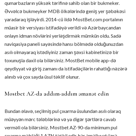
qumarbazların yüksək tərifinə sahib olan bir bukmeker.
Əvvəlcə bukmeyker MDB ölkələrində geniş yer şəbəkəsi
yaradaraq işləyirdi. 2014-cü ildə MostBet.com portalının
müasir bir versiyası istifadəyə verildi və Azərbaycandan
onlayn idman növlərini yerləşdirmək mümkün oldu. Sadə
naviqasiya paneli sayəsində hansı bölmədə olduğunuzdan
asılı olmayaraq istədiyiniz zaman şəxsi kabinetinizə bir
toxunuşla daxil ola bilərsiniz. MostBet mobile app-də
qeydiyyat və giriş zamanı da istifadəçilərin rahatlığı nəzərə
alınıb və çox sayda üsul təklif olunur.
Mostbet AZ-da addım-addım əmanət edin
Bundan əlavə, seçilmiş pul çıxarma üsulundan asılı olaraq
müəyyən mərc tələblərinə və ya digər şərtlərə cavab
verməli ola bilərsiniz. Mostbet AZ-90-da minimum pul
çıxarma məbləği 1 AZN təşkil edir, hər əməliyyat üzrə