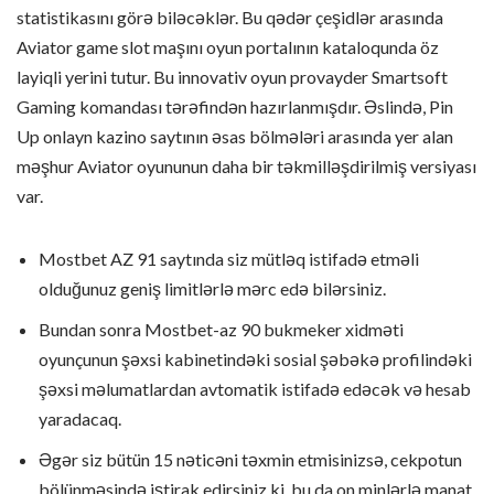
statistikasını görə biləcəklər. Bu qədər çeşidlər arasında
Aviator game slot maşını oyun portalının kataloqunda öz
layiqli yerini tutur. Bu innovativ oyun provayder Smartsoft
Gaming komandası tərəfindən hazırlanmışdır. Əslində, Pin
Up onlayn kazino saytının əsas bölmələri arasında yer alan
məşhur Aviator oyununun daha bir təkmilləşdirilmiş versiyası
var.
Mostbet AZ 91 saytında siz mütləq istifadə etməli
olduğunuz geniş limitlərlə mərc edə bilərsiniz.
Bundan sonra Mostbet-az 90 bukmeker xidməti
oyunçunun şəxsi kabinetindəki sosial şəbəkə profilindəki
şəxsi məlumatlardan avtomatik istifadə edəcək və hesab
yaradacaq.
Əgər siz bütün 15 nəticəni təxmin etmisinizsə, cekpotun
bölünməsində iştirak edirsiniz ki, bu da on minlərlə manat