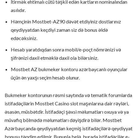
İtirmək ehtimalı cütü təşkil edən kartların nominalından
asılıdır.
Həmçinin Mostbet-AZ90 dəvət etdiyiniz dostlarınız
qeydiyyatdan keçdiyi zaman siz də bonus əldə
edəcəksiniz.
Hesab yaratdıqdan sonra mobil/e-poçt nömrənizi və
şifrənizi daxil etməklə daxil ola bilərsiniz.
Mostbet AZ bukmeker kontoru azərbaycanlı oyunçular
üçün ən yaxşı seçim hesab olunur.
Bukmeker kontorunun rəsmi saytında və tematik forumlarda
istifadəçilərin Mostbet Casino slot maşınlarına dair rəyləri,
əsasən, müsbətdir. İstifadəçi şəxsi məlumatları oxuya və ya
müvafiq bölmədə məlumatları dəyişdirə bilər. Mostbet
Azərbaycanda qeydiyyatdan keçmiş istifadəçilərə qeydiyyat
bonusu təqdim edilmir. Bununla belə, burada istifadəçilər e-