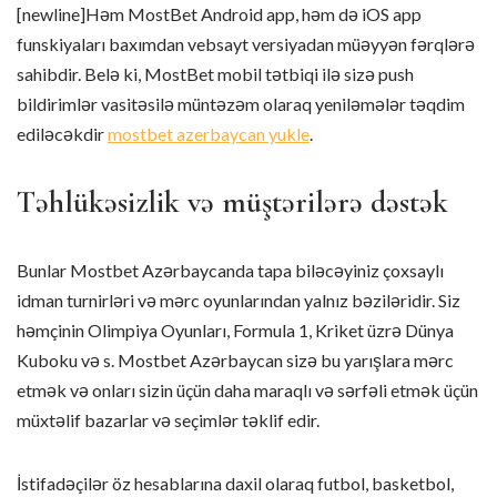
[newline]Həm MostBet Android app, həm də iOS app
funskiyaları baxımdan vebsayt versiyadan müəyyən fərqlərə
sahibdir. Belə ki, MostBet mobil tətbiqi ilə sizə push
bildirimlər vasitəsilə müntəzəm olaraq yeniləmələr təqdim
ediləcəkdir
mostbet azerbaycan yukle
.
Təhlükəsizlik və müştərilərə dəstək
Bunlar Mostbet Azərbaycanda tapa biləcəyiniz çoxsaylı
idman turnirləri və mərc oyunlarından yalnız bəziləridir. Siz
həmçinin Olimpiya Oyunları, Formula 1, Kriket üzrə Dünya
Kuboku və s. Mostbet Azərbaycan sizə bu yarışlara mərc
etmək və onları sizin üçün daha maraqlı və sərfəli etmək üçün
müxtəlif bazarlar və seçimlər təklif edir.
İstifadəçilər öz hesablarına daxil olaraq futbol, basketbol,