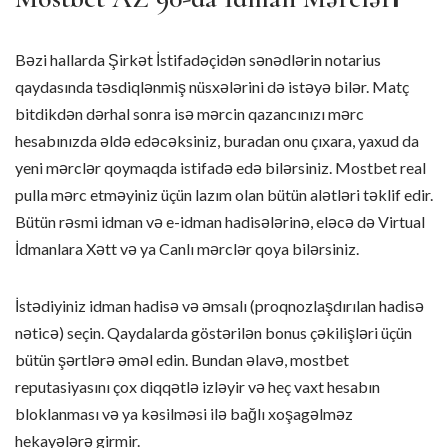
Bəzi hallarda Şirkət İstifadəçidən sənədlərin notarius
qaydasında təsdiqlənmiş nüsxələrini də istəyə bilər. Matç
bitdikdən dərhal sonra isə mərcin qazancınızı mərc
hesabınızda əldə edəcəksiniz, buradan onu çıxara, yaxud da
yeni mərclər qoymaqda istifadə edə bilərsiniz. Mostbet real
pulla mərc etməyiniz üçün lazım olan bütün alətləri təklif edir.
Bütün rəsmi idman və e-idman hadisələrinə, eləcə də Virtual
İdmanlara Xətt və ya Canlı mərclər qoya bilərsiniz.
İstədiyiniz idman hadisə və əmsalı (proqnozlaşdırılan hadisə
nəticə) seçin. Qaydalarda göstərilən bonus çəkilişləri üçün
bütün şərtlərə əməl edin. Bundan əlavə, mostbet
reputasiyasını çox diqqətlə izləyir və heç vaxt hesabın
bloklanması və ya kəsilməsi ilə bağlı xoşagəlməz
hekayələrə girmir.