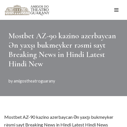
Skip
to
content
Mostbet AZ-90 kazino azerbaycan
Ən yaxşı bukmeyker rəsmi sayt
Breaking News in Hindi Latest
Hindi New
by
amigostheatroguarany
Mostbet AZ-90 kazino azerbaycan Ən yaxşı bukmeyker
rəsmi sayt Breaking News in Hindi Latest Hindi News