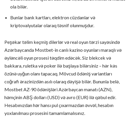
ola bilər.
Bunlar bank kartları, elektron cüzdanlar və
kriptovalyutalar olaraq təsnif olunmuşdur.
Peşəkar təlim keçmiş dilerlər və real oyun tərzi sayəsində
Azərbaycanda Mostbet-in canlı kazino oyunları maraqlı və
əyləncəli oyun prosesi təqdim edəcək. Siz blekcek və
bakkara, ruletka və poker ilə başlaya bilərsiniz – hər kəs
özünə uyğun olanı tapacaq. Mövcud ödəniş variantları
coğrafi ərazinizdən asılı olaraq dəyişə bilər. Bununla belə,
Mostbet AZ-90 ödənişləri Azərbaycan manatı (AZN),
həmçinin ABŞ dolları (USD) və avro (EUR) ilə qəbul edir.
Hesabınızdan hər hansı pul çıxarmazdan əvvəl, hesabın
yoxlanılması prosesini tamamlamalısınız.