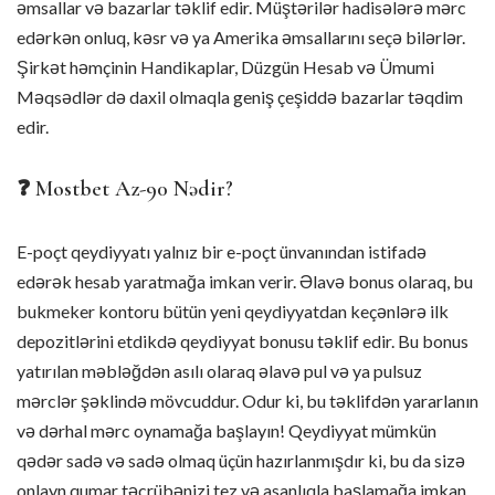
əmsallar və bazarlar təklif edir. Müştərilər hadisələrə mərc
edərkən onluq, kəsr və ya Amerika əmsallarını seçə bilərlər.
Şirkət həmçinin Handikaplar, Düzgün Hesab və Ümumi
Məqsədlər də daxil olmaqla geniş çeşiddə bazarlar təqdim
edir.
❓ Mostbet Az-90 Nədir?
E-poçt qeydiyyatı yalnız bir e-poçt ünvanından istifadə
edərək hesab yaratmağa imkan verir. Əlavə bonus olaraq, bu
bukmeker kontoru bütün yeni qeydiyyatdan keçənlərə ilk
depozitlərini etdikdə qeydiyyat bonusu təklif edir. Bu bonus
yatırılan məbləğdən asılı olaraq əlavə pul və ya pulsuz
mərclər şəklində mövcuddur. Odur ki, bu təklifdən yararlanın
və dərhal mərc oynamağa başlayın! Qeydiyyat mümkün
qədər sadə və sadə olmaq üçün hazırlanmışdır ki, bu da sizə
onlayn qumar təcrübənizi tez və asanlıqla başlamağa imkan