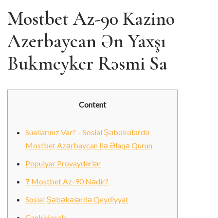
Mostbet Az-90 Kazino
Azerbaycan Ən Yaxşı
Bukmeyker Rəsmi Sa
Content
Suallarınız Var? – Sosial Şəbəkələrdə
Mostbet Azərbaycan Ilə Əlaqə Qurun
Populyar Provayderlər
❓ Mostbet Az-90 Nədir?
Sosial Şəbəkələrdə Qeydiyyat
Canlı Hesab