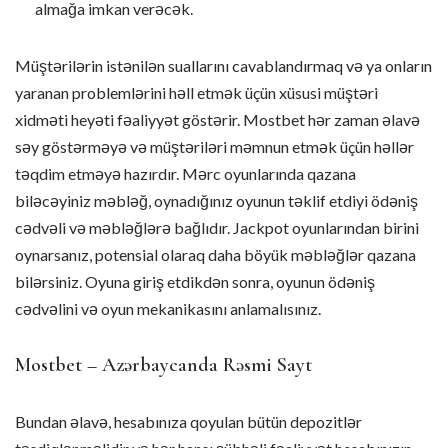
almağa imkan verəcək.
Müştərilərin istənilən suallarını cavablandırmaq və ya onların
yaranan problemlərini həll etmək üçün xüsusi müştəri
xidməti heyəti fəaliyyət göstərir. Mostbet hər zaman əlavə
səy göstərməyə və müştəriləri məmnun etmək üçün həllər
təqdim etməyə hazırdır. Mərc oyunlarında qazana
biləcəyiniz məbləğ, oynadığınız oyunun təklif etdiyi ödəniş
cədvəli və məbləğlərə bağlıdır. Jackpot oyunlarından birini
oynarsanız, potensial olaraq daha böyük məbləğlər qazana
bilərsiniz. Oyuna giriş etdikdən sonra, oyunun ödəniş
cədvəlini və oyun mekanikasını anlamalısınız.
Mostbet – Azərbaycanda Rəsmi Sayt
Bundan əlavə, hesabınıza qoyulan bütün depozitlər