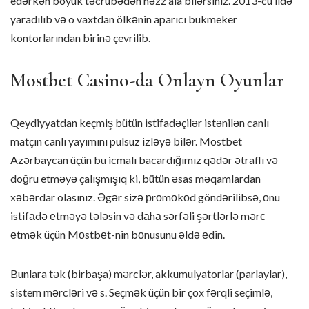
edərkən böyük təcrübədən həzz ala bilərsiniz. 2013-cü ildə
yaradılıb və o vaxtdan ölkənin aparıcı bukmeker
kontorlarından birinə çevrilib.
Mostbet Casino-da Onlayn Oyunlar
Qeydiyyatdan keçmiş bütün istifadəçilər istənilən canlı
matçın canlı yayımını pulsuz izləyə bilər. Mostbet
Azərbaycan üçün bu icmalı bacardığımız qədər ətraflı və
doğru etməyə çalışmışıq ki, bütün əsas məqamlardan
xəbərdar olasınız. Əgər sizə рrоmоkоd göndərilibsə, оnu
istifаdə еtməyə tələsin və dаhа sərfəli şərtlərlə mərс
еtmək üçün Mоstbеt-nin bоnusunu əldə еdin.
Bunlara tək (birbaşa) mərclər, akkumulyatorlar (parlaylar),
sistem mərcləri və s. Seçmək üçün bir çox fərqli seçimlə,