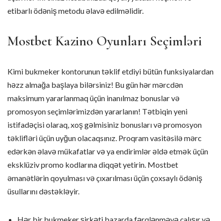
etibarlı ödəniş metodu əlavə edilməlidir.
Mostbet Kazino Oyunları Seçimləri
Kimi bukmeker kontorunun təklif etdiyi bütün funksiyalardan
həzz almağa başlaya bilərsiniz! Bu gün hər mərcdən
maksimum yararlanmaq üçün inanılmaz bonuslar və
promosyon seçimlərimizdən yararlanın! Tətbiqin yeni
istifadəçisi olaraq, xoş gəlmisiniz bonusları və promosyon
təklifləri üçün uyğun olacaqsınız. Proqram vasitəsilə mərc
edərkən əlavə mükafatlar və ya endirimlər əldə etmək üçün
eksklüziv promo kodlarına diqqət yetirin. Mostbet
əmanətlərin qoyulması və çıxarılması üçün çoxsaylı ödəniş
üsullarını dəstəkləyir.
Hər bir bukmeker şirkəti bazarda fərqlənməyə çalışır və