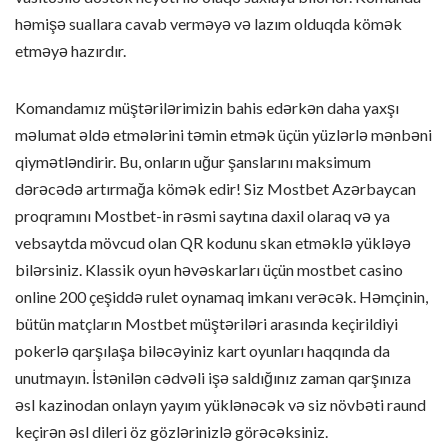
həmişə suallara cavab verməyə və lazım olduqda kömək
etməyə hazırdır.
Komandamız müştərilərimizin bahis edərkən daha yaxşı
məlumat əldə etmələrini təmin etmək üçün yüzlərlə mənbəni
qiymətləndirir. Bu, onların uğur şanslarını maksimum
dərəcədə artırmağa kömək edir! Siz Mostbet Azərbaycan
proqramını Mostbet-in rəsmi saytına daxil olaraq və ya
vebsaytda mövcud olan QR kodunu skan etməklə yükləyə
bilərsiniz. Klassik oyun həvəskarları üçün mostbet casino
online 200 çeşiddə rulet oynamaq imkanı verəcək. Həmçinin,
bütün matçların Mostbet müştəriləri arasında keçirildiyi
pokerlə qarşılaşa biləcəyiniz kart oyunları haqqında da
unutmayın. İstənilən cədvəli işə saldığınız zaman qarşınıza
əsl kazinodan onlayn yayım yüklənəcək və siz növbəti raund
keçirən əsl dileri öz gözlərinizlə görəcəksiniz.