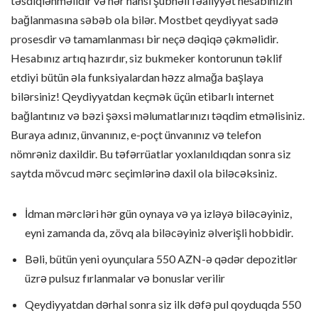
təsdiqlənməlidir və hər hansı şübhəli fəaliyyət hesabınızın
bağlanmasına səbəb ola bilər. Mostbet qeydiyyat sadə
prosesdir və tamamlanması bir neçə dəqiqə çəkməlidir.
Hesabınız artıq hazırdır, siz bukmeker kontorunun təklif
etdiyi bütün əla funksiyalardan həzz almağa başlaya
bilərsiniz! Qeydiyyatdan keçmək üçün etibarlı internet
bağlantınız və bəzi şəxsi məlumatlarınızı təqdim etməlisiniz.
Buraya adınız, ünvanınız, e-poçt ünvanınız və telefon
nömrəniz daxildir. Bu təfərrüatlar yoxlanıldıqdan sonra siz
saytda mövcud mərc seçimlərinə daxil ola biləcəksiniz.
İdman mərcləri hər gün oynaya və ya izləyə biləcəyiniz,
eyni zamanda da, zövq ala biləcəyiniz əlverişli hobbidir.
Bəli, bütün yeni oyunçulara 550 AZN-ə qədər depozitlər
üzrə pulsuz fırlanmalar və bonuslar verilir
Qeydiyyatdan dərhal sonra siz ilk dəfə pul qoyduqda 550