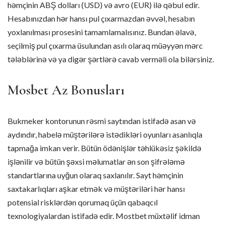
həmçinin ABŞ dolları (USD) və avro (EUR) ilə qəbul edir.
Hesabınızdan hər hansı pul çıxarmazdan əvvəl, hesabın
yoxlanılması prosesini tamamlamalısınız. Bundan əlavə,
seçilmiş pul çıxarma üsulundan asılı olaraq müəyyən mərc
tələblərinə və ya digər şərtlərə cavab verməli ola bilərsiniz.
Mosbet Az Bonusları
Bukmeker kontorunun rəsmi saytından istifadə asan və
aydındır, habelə müştərilərə istədikləri oyunları asanlıqla
tapmağa imkan verir. Bütün ödənişlər təhlükəsiz şəkildə
işlənilir və bütün şəxsi məlumatlar ən son şifrələmə
standartlarına uyğun olaraq saxlanılır. Sayt həmçinin
saxtakarlıqları aşkar etmək və müştəriləri hər hansı
potensial risklərdən qorumaq üçün qabaqcıl
texnologiyalardan istifadə edir. Mostbet müxtəlif idman