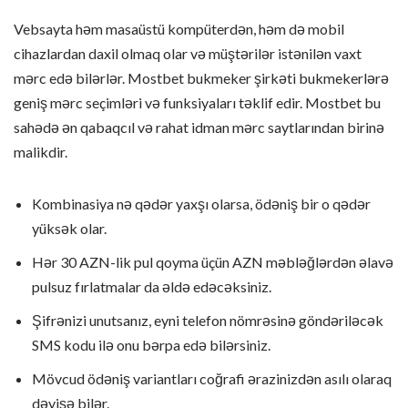
Vebsayta həm masaüstü kompüterdən, həm də mobil
cihazlardan daxil olmaq olar və müştərilər istənilən vaxt
mərc edə bilərlər. Mostbet bukmeker şirkəti bukmekerlərə
geniş mərc seçimləri və funksiyaları təklif edir. Mostbet bu
sahədə ən qabaqcıl və rahat idman mərc saytlarından birinə
malikdir.
Kombinasiya nə qədər yaxşı olarsa, ödəniş bir o qədər
yüksək olar.
Hər 30 AZN-lik pul qoyma üçün AZN məbləğlərdən əlavə
pulsuz fırlatmalar da əldə edəcəksiniz.
Şifrənizi unutsanız, eyni telefon nömrəsinə göndəriləcək
SMS kodu ilə onu bərpa edə bilərsiniz.
Mövcud ödəniş variantları coğrafi ərazinizdən asılı olaraq
dəyişə bilər.