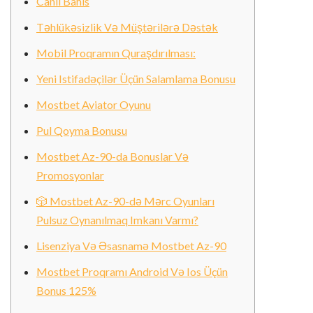
Canlı Bahis
Təhlükəsizlik Və Müştərilərə Dəstək
Mobil Proqramın Quraşdırılması:
Yeni Istifadəçilər Üçün Salamlama Bonusu
Mostbet Aviator Oyunu
Pul Qoyma Bonusu
Mostbet Az-90-da Bonuslar Və
Promosyonlar
🎲 Mostbet Az-90-də Mərc Oyunları
Pulsuz Oynanılmaq Imkanı Varmı?
Lisenziya Və Əsasnamə Mostbet Az-90
Mostbet Proqramı Android Və Ios Üçün
Bonus 125%