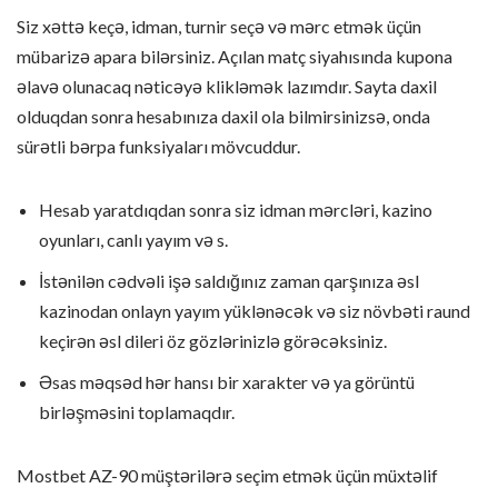
Siz xəttə keçə, idman, turnir seçə və mərc etmək üçün
mübarizə apara bilərsiniz. Açılan matç siyahısında kupona
əlavə olunacaq nəticəyə klikləmək lazımdır. Sayta daxil
olduqdan sonra hesabınıza daxil ola bilmirsinizsə, onda
sürətli bərpa funksiyaları mövcuddur.
Hesab yaratdıqdan sonra siz idman mərcləri, kazino
oyunları, canlı yayım və s.
İstənilən cədvəli işə saldığınız zaman qarşınıza əsl
kazinodan onlayn yayım yüklənəcək və siz növbəti raund
keçirən əsl dileri öz gözlərinizlə görəcəksiniz.
Əsas məqsəd hər hansı bir xarakter və ya görüntü
birləşməsini toplamaqdır.
Mostbet AZ-90 müştərilərə seçim etmək üçün müxtəlif