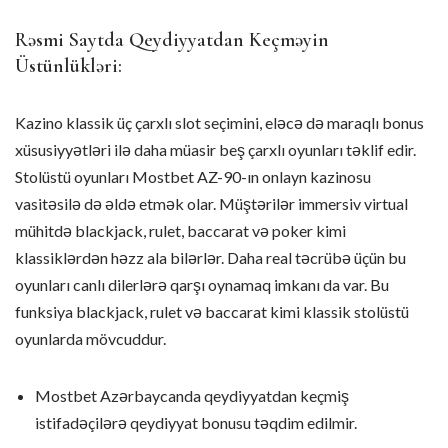
Rəsmi Saytda Qeydiyyatdan Keçməyin
Üstünlükləri:
Kazino klassik üç çarxlı slot seçimini, eləcə də maraqlı bonus
xüsusiyyətləri ilə daha müasir beş çarxlı oyunları təklif edir.
Stolüstü oyunları Mostbet AZ-90-ın onlayn kazinosu
vasitəsilə də əldə etmək olar. Müştərilər immersiv virtual
mühitdə blackjack, rulet, baccarat və poker kimi
klassiklərdən həzz ala bilərlər. Daha real təcrübə üçün bu
oyunları canlı dilerlərə qarşı oynamaq imkanı da var. Bu
funksiya blackjack, rulet və baccarat kimi klassik stolüstü
oyunlarda mövcuddur.
Mostbet Azərbaycanda qeydiyyatdan keçmiş
istifadəçilərə qeydiyyat bonusu təqdim edilmir.