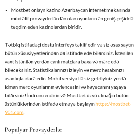
Mostbet onlayn kazino Azərbaycan internet məkanında
müxtəlif provayderlərdən olan oyunların ən geniş çeşiddə
təqdim edən kazinolardan biridir.
Tətbiq istifadəçi dostu interfeys təklif edir və siz əsas saytın
bütün xüsusiyyətlərindən də istifadə edə bilərsiniz. İstənilən
vaxt istənilən yerdən canlı matçlara baxa və mərc edə
biləcəksiniz. Statistikalarınızı izləyin və mərc hesabınızı
asanlıqla idarə edin. Mobil versiya ilə siz getdiyiniz yerdə
idman mərc oyunlarının əyləncəsini və həyəcanını yaşaya
bilərsiniz! İndi onu endirin və Mostbet üzvü olmağın bütün
üstünlüklərindən istifadə etməyə başlayın
https://mostbet-
901.com
.
Populyar Provayderlər