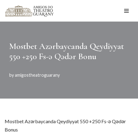
Skip
to
content
Mostbet Azərbaycanda Qeydiyyat
550 +250 Fs-ə Qədər Bonu
by
amigostheatroguarany
Mostbet Azərbaycanda Qeydiyyat 550 +250 Fs-ə Qədər
Bonus