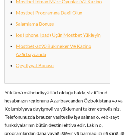
Mostbet Idman Mərc Oyunları Və Kazino
Mostbet Proqramına Daxil Olun
Salamlama Bonusu
Ios (iphone, Ipad) Üçün Mostbet Yükləyin
Mostbet-az90 Bukmeker Və Kazino
Azərbaycanda
Qeydiyyat Bonusu
Yükləmə məhdudiyyətləri olduğu halda, siz iCloud
hesabınızın regionunu Azərbaycandan Özbəkistana və ya
Kolumbiyaya dəyişməli və yükləməni təkrar etməlisiniz.
Telefonunuzda brauzer vasitəsilə işə salınan o, veb-sayt
funksiyalarının bütün dəstini ehtiva edir. Lakin o,
proqramlardan daha yavaş işləyir və barmaq izi ilə giriş ilə