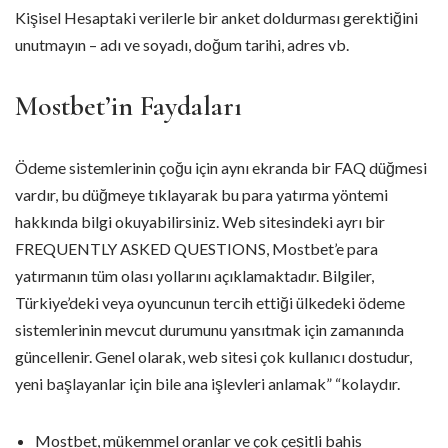
Kişisel Hesaptaki verilerle bir anket doldurması gerektiğini
unutmayın – adı ve soyadı, doğum tarihi, adres vb.
Mostbet’in Faydaları
Ödeme sistemlerinin çoğu için aynı ekranda bir FAQ düğmesi
vardır, bu düğmeye tıklayarak bu para yatırma yöntemi
hakkında bilgi okuyabilirsiniz. Web sitesindeki ayrı bir
FREQUENTLY ASKED QUESTIONS, Mostbet’e para
yatırmanın tüm olası yollarını açıklamaktadır. Bilgiler,
Türkiye’deki veya oyuncunun tercih ettiği ülkedeki ödeme
sistemlerinin mevcut durumunu yansıtmak için zamanında
güncellenir. Genel olarak, web sitesi çok kullanıcı dostudur,
yeni başlayanlar için bile ana işlevleri anlamak” “kolaydır.
Mostbet, mükemmel oranlar ve çok çeşitli bahis