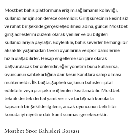
Mostbet bahis platformuna erişim sağlamanın kolaylığı,
kullanıcılar için son derece önemlidir. Giriş sürecinin kesintisiz
ve rahat bir şekilde gerçekleşebilmesi adına, güncel Mostbet
giriş adreslerini düzenli olarak yeniler ve bu bilgileri
kullanıcılarıyla paylaşır. Böylelikle, bahis severler herhangi bir
aksaklık yaşamadan favori oyunlarına ve spor bahislerine
hızla ulaşabilirler. Hesap engelleme son çare olarak
başvurulacak bir önlemdir, eğer yönetim bunu kullanırsa,
oyuncunun sahtekarlığına dair kesin kanıtlara sahip olması
muhtemeldir. İlk başta, şüpheli suçlunun bahisleri iptal
edilebilir veya pra çekme işlemleri kısıtlanabilir. Mostbet
teknik destek derhal yanıt verir ve tartışmalı konularla
kapsamlı bir şekilde ilgilenir, ancak oyuncunun belirli bir
konuda iyi niyetine dair kanıt sunması gerekecektir.
Mostbet Spor Bahisleri Borsası