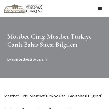
Skip
to
content
Mostbet Giriş: Mostbet Türkiye
Canlı Bahis Sitesi Bilgileri
by
amigostheatroguarany
Mostbet Giriş: Mostbet Türkiye Canlı Bahis Sitesi Bilgileri”