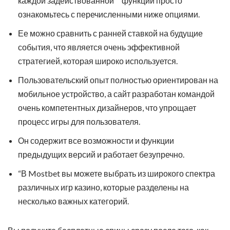
каждой задействованной” “функции просто
ознакомьтесь с перечисленными ниже опциями.
Ее можно сравнить с ранней ставкой на будущие
события, что является очень эффективной
стратегией, которая широко используется.
Пользовательский опыт полностью ориентирован на
мобильное устройство, а сайт разработан командой
очень компетентных дизайнеров, что упрощает
процесс игры для пользователя.
Он содержит все возможности и функции
предыдущих версий и работает безупречно.
“В Mostbet вы можете выбрать из широкого спектра
различных игр казино, которые разделены на
несколько важных категорий.