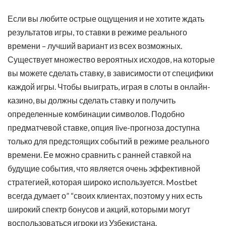
Если вы любите острые ощущения и не хотите ждать
результатов игры, то ставки в режиме реального
времени – лучший вариант из всех возможных.
Существует множество вероятных исходов, на которые
вы можете сделать ставку, в зависимости от специфики
каждой игры. Чтобы выиграть, играя в слоты в онлайн-
казино, вы должны сделать ставку и получить
определенные комбинации символов. Подобно
предматчевой ставке, опция live-прогноза доступна
только для предстоящих событий в режиме реального
времени. Ее можно сравнить с ранней ставкой на
будущие события, что является очень эффективной
стратегией, которая широко используется. Mostbet
всегда думает о” “своих клиентах, поэтому у них есть
широкий спектр бонусов и акций, которыми могут
воспользоваться игроки из Узбекистана.