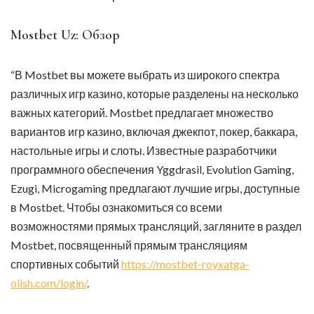
Mostbet Uz: Обзор
“В Mostbet вы можете выбрать из широкого спектра
различных игр казино, которые разделены на несколько
важных категорий. Mostbet предлагает множество
вариантов игр казино, включая джекпот, покер, баккара,
настольные игры и слоты. Известные разработчики
программного обеспечения Yggdrasil, Evolution Gaming,
Ezugi, Microgaming предлагают лучшие игры, доступные
в Mostbet. Чтобы ознакомиться со всеми
возможностями прямых трансляций, загляните в раздел
Mostbet, посвященный прямым трансляциям
спортивных событий
https://mostbet-royxatga-
olish.com/login/
.