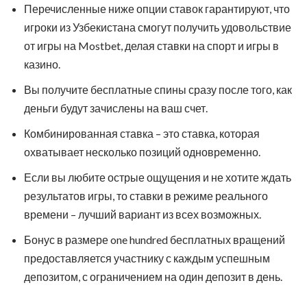
Перечисленные ниже опции ставок гарантируют, что
игроки из Узбекистана смогут получить удовольствие
от игры на Mostbet, делая ставки на спорт и игры в
казино.
Вы получите бесплатные спины сразу после того, как
деньги будут зачислены на ваш счет.
Комбинированная ставка – это ставка, которая
охватывает несколько позиций одновременно.
Если вы любите острые ощущения и не хотите ждать
результатов игры, то ставки в режиме реального
времени – лучший вариант из всех возможных.
Бонус в размере one hundred бесплатных вращений
предоставляется участнику с каждым успешным
депозитом, с ограничением на один депозит в день.