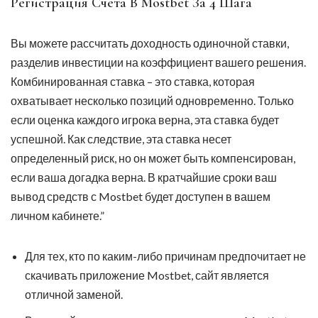
Регистрация Счета В Mostbet За 4 Шага
Вы можете рассчитать доходность одиночной ставки,
разделив инвестиции на коэффициент вашего решения.
Комбинированная ставка – это ставка, которая
охватывает несколько позиций одновременно. Только
если оценка каждого игрока верна, эта ставка будет
успешной. Как следствие, эта ставка несет
определенный риск, но он может быть компенсирован,
если ваша догадка верна. В кратчайшие сроки ваш
вывод средств с Mostbet будет доступен в вашем
личном кабинете.”
Для тех, кто по каким-либо причинам предпочитает не
скачивать приложение Mostbet, сайт является
отличной заменой.