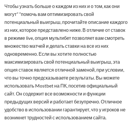
Чтобы узнать больше о каждом из них и о том, как они
могут” “помочь вам оптимизировать свой
потенциальный выигрыш, прочитайте описание каждого
из них, которое представлено ниже. В отличие от ставок
в режиме live, опция мультибет позволяет вам смотреть
множество матчей и делать ставки на все из них
одновременно. Если вы хотите полностью
максимизировать свой потенциальный выигрыш, эта
опция ставок является отличной заменой, при условии,
что вы точно предсказываете результаты. Вы можете
использовать Mostbet на ПК, посетив официальный
сайт. Он содержит все возможности и функции
предыдущих версий и работает безупречно. Отличное
удобство в использовании гарантирует, что у игроков не
возникнет трудностей с использованием сайта.