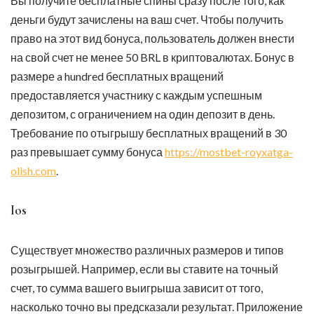
Вы получите бесплатные спины сразу после того, как
деньги будут зачислены на ваш счет. Чтобы получить
право на этот вид бонуса, пользователь должен внести
на свой счет не менее 50 BRL в криптовалютах. Бонус в
размере a hundred бесплатных вращений
предоставляется участнику с каждым успешным
депозитом, с ограничением на один депозит в день.
Требование по отыгрышу бесплатных вращений в 30
раз превышает сумму бонуса
https://mostbet-royxatga-
olish.com
.
Ios
Существует множество различных размеров и типов
розыгрышей. Например, если вы ставите на точный
счет, то сумма вашего выигрыша зависит от того,
насколько точно вы предсказали результат. Приложение