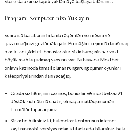
Store-da özünüz tapıb yükləməyə başlaya bilərsiniz.
Proqramı Kompüterinizə Yükləyin
Sonra isə barabanın fırlanıb rəqəmləri verməsini və
qazanmağınızı gözləmək qalır. Bu məşhur rejimdə danışmaq
olar ki, adi şiddətli bonuslar olur, sizin həmçinin hər vaxt
böyük məbləğ udmaq şansınız var. Bu hissədə Mostbet
onlayn kazinoda təmsil olunan rəngarəng qumar oyunları
kateqoriyalarından danışacağıq.
Orada siz həmçinin casinos, bonuslar və mostbet-az91
dəstək xidməti ilə chat iç olmaqla mütləq ümumən
bölmələr tapacaqsınız.
Siz artıq bilirsiniz ki, bukmeker kontorunun internet
saytının mobil versiyasından istifadə edə bilərsiniz, belə