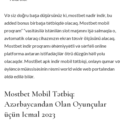
Və siz doğru başa düşürsünüz ki, mostbet nadir indir, bu
added bonus birbaşa tətbiqdə olacaq. Mostbet mobil
proqram” “vasitəsilə istənilən slot maşınını işə salmaqla o,
avtomatik olaraq cihazınızın ekran təsvir ölçüsünü alacaq.
Mostbet indir proqramı əhəmiyyətli və sərfəli online
platforma axtaran istifadəçilər ötrü düzgün həll yolu
olacaqdır. MostBet apk indir mobil tətbiqi, onlayn qumar və
əyləncə müəssisəsinin rəsmi world wide web portalından
əldə edilə bilər.
Mostbet Mobil Tətbiq:
Azərbaycandan Olan Oyunçular
üçün Icmal 2023