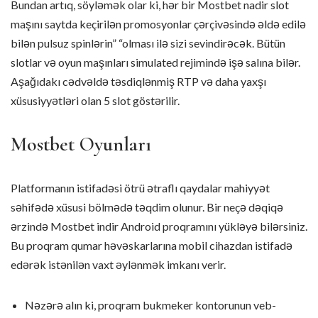
Bundan artıq, söyləmək olar ki, hər bir Mostbet nadir slot
maşını saytda keçirilən promosyonlar çərçivəsində əldə edilə
bilən pulsuz spinlərin” “olması ilə sizi sevindirəcək. Bütün
slotlar və oyun maşınları simulated rejimində işə salına bilər.
Aşağıdakı cədvəldə təsdiqlənmiş RTP və daha yaxşı
xüsusiyyətləri olan 5 slot göstərilir.
Mostbet Oyunları
Platformanın istifadəsi ötrü ətraflı qaydalar mahiyyət
səhifədə xüsusi bölmədə təqdim olunur. Bir neçə dəqiqə
ərzində Mostbet indir Android proqramını yükləyə bilərsiniz.
Bu proqram qumar həvəskarlarına mobil cihazdan istifadə
edərək istənilən vaxt əylənmək imkanı verir.
Nəzərə alın ki, proqram bukmeker kontorunun veb-