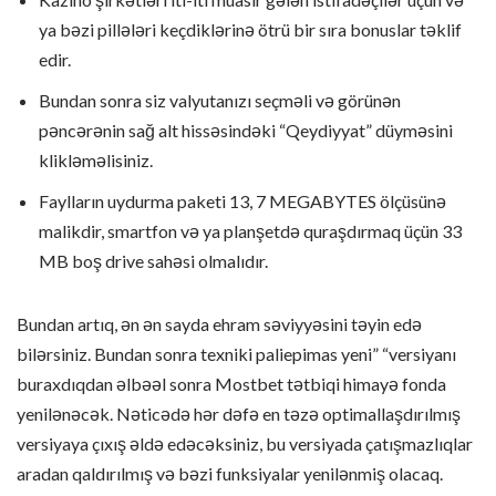
ya bəzi pillələri keçdiklərinə ötrü bir sıra bonuslar təklif
edir.
Bundan sonra siz valyutanızı seçməli və görünən
pəncərənin sağ alt hissəsindəki “Qeydiyyat” düyməsini
klikləməlisiniz.
Faylların uydurma paketi 13, 7 MEGABYTES ölçüsünə
malikdir, smartfon və ya planşetdə quraşdırmaq üçün 33
MB boş drive sahəsi olmalıdır.
Bundan artıq, ən ən sayda ehram səviyyəsini təyin edə
bilərsiniz. Bundan sonra texniki paliepimas yeni” “versiyanı
buraxdıqdan əlbəəl sonra Mostbet tətbiqi himayə fonda
yenilənəcək. Nəticədə hər dəfə en təzə optimallaşdırılmış
versiyaya çıxış əldə edəcəksiniz, bu versiyada çatışmazlıqlar
aradan qaldırılmış və bəzi funksiyalar yenilənmiş olacaq.