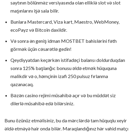
saytının bölünməz versiyasında olan elliklə slot və slot
maşınlarını işə sala bilir.
Bunlara Mastercard, Viza kart, Maestro, WebMoney,
ecoPayz və Bitcoin daxildir.
Və sonra ən geniş idman MOSTBET bahislərini fəth
görmək üçün cəsarətlə gedin!
Qeydiyyatdan keçərkən istifadəçi balansı doldurduqdan
sonra 125% başlanğıc bonusu əldə etmək hüququna
malikdir və o, həmçinin izafi 250 pulsuz fırlanma
qazanacaq.
Bəzən casino rejimi müsahibə açır və bu müddət siz
dilerlə müsahibə edə bilərsiniz.
Bunu özünüz etməlisiniz, bu da mərclərdə tam hüquqlu xeyir
əldə etməyə hair onda bilər. Maraqlandığınız hər vahid matçı