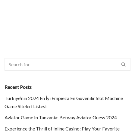
Recent Posts
Türkiye’nin 2024 En İyi Empieza En Güvenilir Slot Machine
Game Siteleri Listesi
Aviator Game In Tanzania: Betway Aviator Guess 2024
Experience the Thrill of Inline Casino: Play Your Favorite