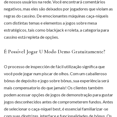
de nossos usuários na rede. Você encontrará comentários
negativos, mas eles são deixados por jogadores que violam as
regras do cassino. De emocionantes máquinas caça-níqueis
com distintas temas e elementos a jogos sobre mesa
estratégicos, tais como blackjack e roleta, a categoria para
cassino está repleta de opções.
É Possível Jogar U Modo Demo Gratuitamente?
O processo de inspección de fácil utilização significa que
você pode jogar num piscar de olhos. Com um caballeroso
bônus de depósito e jogo sobre bônus, sua experiência será
mais compensatorio do que jamais! Os clientes também
podem acessar opções de jogos de demonstração para gustar
jogos desconhecidos antes de comprometerem fundos. Antes
de selecionar o caça-níquel best, é essencial familiarizar-se
com suas diretrizes, interface e funcionalidades de bônus. Os