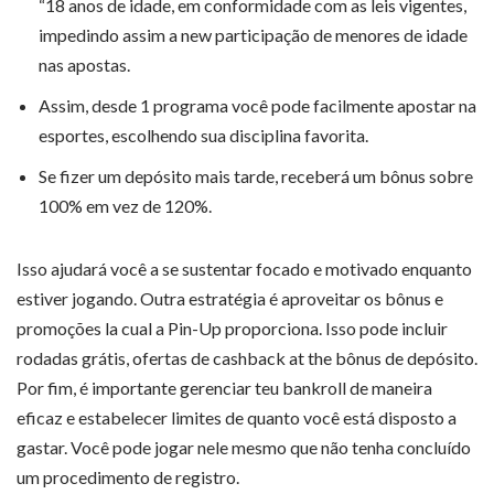
“18 anos de idade, em conformidade com as leis vigentes,
impedindo assim a new participação de menores de idade
nas apostas.
Assim, desde 1 programa você pode facilmente apostar na
esportes, escolhendo sua disciplina favorita.
Se fizer um depósito mais tarde, receberá um bônus sobre
100% em vez de 120%.
Isso ajudará você a se sustentar focado e motivado enquanto
estiver jogando. Outra estratégia é aproveitar os bônus e
promoções la cual a Pin-Up proporciona. Isso pode incluir
rodadas grátis, ofertas de cashback at the bônus de depósito.
Por fim, é importante gerenciar teu bankroll de maneira
eficaz e estabelecer limites de quanto você está disposto a
gastar. Você pode jogar nele mesmo que não tenha concluído
um procedimento de registro.