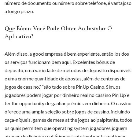
número de documento ou número sobre telefone, é vantajoso
a longo prazo.
Que Bônus Você Pode Obter Ao Instalar O
Aplicativo?
Além disso, a good empresa é bem experiente, então los dos
os serviços funcionam bem aqui. Excelentes bônus de
depósito, uma variedade de métodos de deposito disponíveis
e uma enorme quantidade de apostas, além de centenas de
jogos de cassino,” “são tudo sobre PinUp Casino. Sim, os
jogadores podem jogar por dinheiro real no cassino Pin Up e
ter the opportunity de ganhar prêmios em dinheiro. O cassino
oferece uma ampla seleção sobre jogos de cassino, incluindo
caça-níqueis, games de mesa at the jogos ao palpitante, todos
os quais permitem que operating system jogadores joguem
através de dinheiro real. É importante lembrar la cual jogar