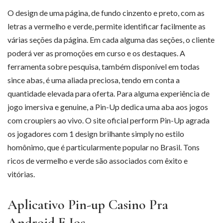
O design de uma página, de fundo cinzento e preto, com as
letras a vermelho e verde, permite identificar facilmente as
várias seções da página. Em cada alguma das seções, o cliente
poderá ver as promoções em curso e os destaques. A
ferramenta sobre pesquisa, também disponível em todas
since abas, é uma aliada preciosa, tendo em conta a
quantidade elevada para oferta. Para alguma experiência de
jogo imersiva e genuine, a Pin-Up dedica uma aba aos jogos
com croupiers ao vivo. O site oficial perform Pin-Up agrada
os jogadores com 1 design brilhante simply no estilo
homônimo, que é particularmente popular no Brasil. Tons
ricos de vermelho e verde são associados com êxito e
vitórias.
Aplicativo Pin-up Casino Pra
Android E Ios