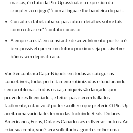
marcas, é o fato da Pin-Up assinalar o expresión do
croupier zero jogo,” “com a língua e the bandeira do país.
Consulte a tabela abaixo para obter detalhes sobre tais
como entrar em” “contato conosco.
A empresa está em constante desenvolvimento, por isso é
bem possível que em um futuro próximo seja possível ver
bônus sem depósito aca.
Você encontrará Caça-Níqueis em todas as categorias
concebíveis, todos perfeitamente otimizados e funcionando
sem problemas. Todos os caça-níqueis são lançados por
provedores licenciados, e feitos para serem hallados
facilmente, então você pode escolher u que preferir. O Pin-Up
aceita uma variedade de moedas, incluindo Reais, Dólares
Americanos, Euros, Dólares Canadenses e diversos outros. Ao
criar sua conta, você será solicitado a good escolher uma