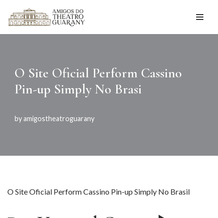
Skip
to
content
O Site Oficial Perform Cassino
Pin-up Simply No Brasi
by
amigostheatroguarany
O Site Oficial Perform Cassino Pin-up Simply No Brasil