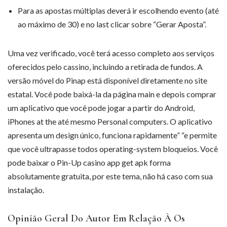
Para as apostas múltiplas deverá ir escolhendo evento (até
ao máximo de 30) e no last clicar sobre “Gerar Aposta”.
Uma vez verificado, você terá acesso completo aos serviços
oferecidos pelo cassino, incluindo a retirada de fundos. A
versão móvel do Pinap está disponível diretamente no site
estatal. Você pode baixá-la da página main e depois comprar
um aplicativo que você pode jogar a partir do Android,
iPhones at the até mesmo Personal computers. O aplicativo
apresenta um design único, funciona rapidamente” “e permite
que você ultrapasse todos operating-system bloqueios. Você
pode baixar o Pin-Up casino app get apk forma
absolutamente gratuita, por este tema, não há caso com sua
instalação.
Opinião Geral Do Autor Em Relação À Os