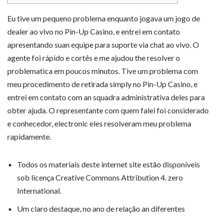
Eu tive um pequeno problema enquanto jogava um jogo de
dealer ao vivo no Pin-Up Casino, e entrei em contato
apresentando suan equipe para suporte via chat ao vivo. O
agente foi rápido e cortês e me ajudou the resolver o
problematica em poucos minutos. Tive um problema com
meu procedimento de retirada simply no Pin-Up Casino, e
entrei em contato com an squadra administrativa deles para
obter ajuda. O representante com quem falei foi considerado
e conhecedor, electronic eles resolveram meu problema
rapidamente.
Todos os materiais deste internet site estão disponíveis
sob licença Creative Commons Attribution 4. zero
International.
Um claro destaque, no ano de relação an diferentes