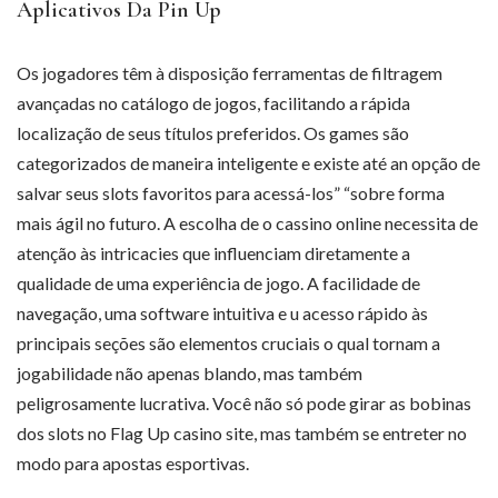
Aplicativos Da Pin Up
Os jogadores têm à disposição ferramentas de filtragem
avançadas no catálogo de jogos, facilitando a rápida
localização de seus títulos preferidos. Os games são
categorizados de maneira inteligente e existe até an opção de
salvar seus slots favoritos para acessá-los” “sobre forma
mais ágil no futuro. A escolha de o cassino online necessita de
atenção às intricacies que influenciam diretamente a
qualidade de uma experiência de jogo. A facilidade de
navegação, uma software intuitiva e u acesso rápido às
principais seções são elementos cruciais o qual tornam a
jogabilidade não apenas blando, mas também
peligrosamente lucrativa. Você não só pode girar as bobinas
dos slots no Flag Up casino site, mas também se entreter no
modo para apostas esportivas.