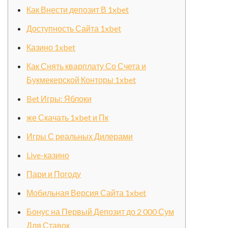
Как Внести депозит В 1xbet
Доступность Сайта 1xbet
Казино 1xbet
Как Снять кварплату Со Счета и
Букмекерской Конторы 1xbet
Bet Игры: Яблоки
же Скачать 1xbet и Пк
Игры С реальных Дилерами
Live-казино
Пари и Погоду
Мобильная Версия Сайта 1xbet
Бонус на Первый Депозит до 2 000 Сум
Для Ставок