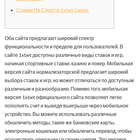
Ставки На Спорт в 1xbet Casino
Оба сайта предлагают широкий спектр
функциональности и пределе для пользователей. В
сайте 1xbet доступны различные виды ставок и игр,
начиная спортивные ставки, казино и покер. Мобильная
версия сайта нормализаторской предлагает широкий
выбора ставок и игр, но может отличаться по доступным
различным и разнообразию. Помимо того, мобильная
версия 1xbet официального сайта позволяет легко
пополнять счет и выведя выигрыши через мобильное
устройство. Вы можете использовать различные
обналичить методы, такие же банковские карты,
электронные кошельки или обналичить перевод, чтобы
осуществить операции со своим счетом. Это делаете