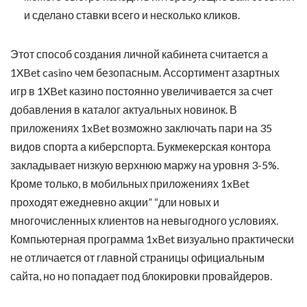
и сделано ставки всего и несколько кликов.
Этот способ создания личной кабинета считается а
1XBet casino чем безопасным. Ассортимент азартных
игр в 1XBet казино постоянно увеличивается за счет
добавления в каталог актуальных новинок. В
приложениях 1xBet возможно заключать пари на 35
видов спорта а киберспорта. Букмекерская контора
закладывает низкую верхнюю маржу на уровня 3-5%.
Кроме только, в мобильных приложениях 1xBet
проходят ежедневно акции” “дли новых и
многочисленных клиентов на невыгодного условиях.
Компьютерная программа 1xBet визуально практически
не отличается от главной страницы официальным
сайта, но но попадает под блокировки провайдеров.