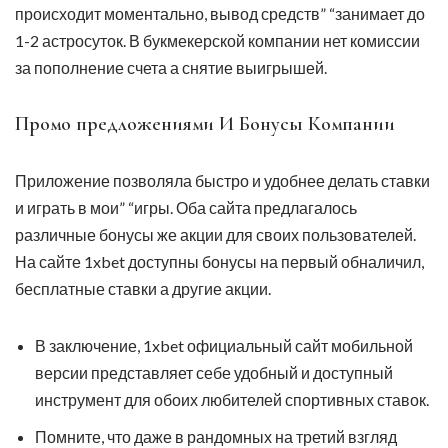
происходит моментально, вывод средств” “занимает до
1-2 астросуток. В букмекерской компании нет комиссии
за пополнение счета а снятие выигрышей.
Промо предложениями И Бонусы Компании
Приложение позволяла быстро и удобнее делать ставки
и играть в мои” “игры. Оба сайта предлагалось
различные бонусы же акции для своих пользователей.
На сайте 1xbet доступны бонусы на первый обналичил,
бесплатные ставки а другие акции.
В заключение, 1xbet официальный сайт мобильной
версии представляет себе удобный и доступный
инструмент для обоих любителей спортивных ставок.
Помните, что даже в рандомных на третий взгляд