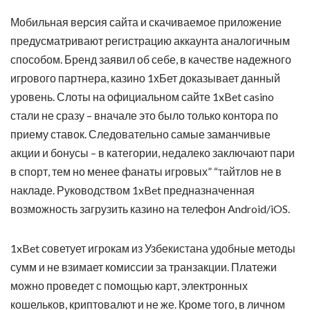
Мобильная версия сайта и скачиваемое приложение
предусматривают регистрацию аккаунта аналогичным
способом. Бренд заявил об себе, в качестве надежного
игрового партнера, казино 1хБет доказывает данный
уровень. Слоты на официальном сайте 1xBet casino
стали не сразу – вначале это было только контора по
приему ставок. Следовательно самые заманчивые
акции и бонусы – в категории, недалеко заключают пари
в спорт, тем но менее фанаты игровых” “тайтлов не в
накладе. Руководством 1xBet предназначенная
возможность загрузить казино на телефон Android/iOS.
1xBet советует игрокам из Узбекистана удобные методы
сумм и не взимает комиссии за транзакции. Платежи
можно проведет с помощью карт, электронных
кошельков, криптовалют и не же. Кроме того, в личном