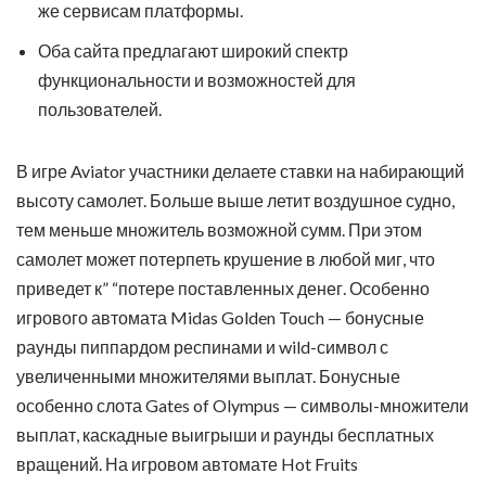
же сервисам платформы.
Оба сайта предлагают широкий спектр
функциональности и возможностей для
пользователей.
В игре Aviator участники делаете ставки на набирающий
высоту самолет. Больше выше летит воздушное судно,
тем меньше множитель возможной сумм. При этом
самолет может потерпеть крушение в любой миг, что
приведет к” “потере поставленных денег. Особенно
игрового автомата Midas Golden Touch — бонусные
раунды пиппардом респинами и wild-символ с
увеличенными множителями выплат. Бонусные
особенно слота Gates of Olympus — символы-множители
выплат, каскадные выигрыши и раунды бесплатных
вращений. На игровом автомате Hot Fruits