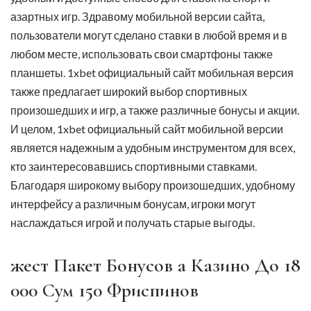
азартных игр. Здравому мобильной версии сайта,
пользователи могут сделано ставки в любой время и в
любом месте, использовать свои смартфоны также
планшеты. 1xbet официальный сайт мобильная версия
также предлагает широкий выбор спортивных
произошедших и игр, а также различные бонусы и акции.
И целом, 1xbet официальный сайт мобильной версии
является надежным а удобным инструментом для всех,
кто заинтересовавшись спортивными ставками.
Благодаря широкому выбору произошедших, удобному
интерфейсу а различным бонусам, игроки могут
наслаждаться игрой и получать старые выгоды.
жест Пакет Бонусов а Казино До 18
000 Сум 150 Фриспинов