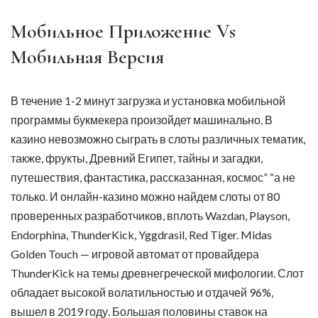
Мобильное Приложение Vs
Мобильная Версия
В течение 1-2 минут загрузка и установка мобильной
программы букмекера произойдет машинально. В
казино невозможно сыграть в слоты различных тематик,
также, фрукты, Древний Египет, тайны и загадки,
путешествия, фантастика, рассказанная, космос” “а не
только. И онлайн-казино можно найдем слоты от 80
проверенных разработчиков, вплоть Wazdan, Playson,
Endorphina, ThunderKick, Yggdrasil, Red Tiger. Midas
Golden Touch — игровой автомат от провайдера
ThunderKick на темы древнегреческой мифологии. Слот
обладает высокой волатильностью и отдачей 96%,
вышел в 2019 году. Большая половины ставок на