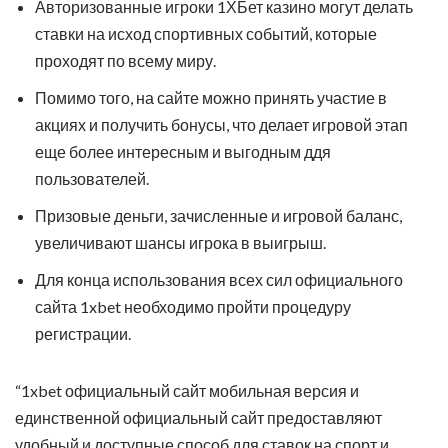
Авторизованные игроки 1ХБет казино могут делать
ставки на исход спортивных событий, которые
проходят по всему миру.
Помимо того, на сайте можно принять участие в
акциях и получить бонусы, что делает игровой этап
еще более интересным и выгодным ддя
пользователей.
Призовые деньги, зачисленные и игровой баланс,
увеличивают шансы игрока в выигрыш.
Для конца использования всех сил официального
сайта 1xbet необходимо пройти процедуру
регистрации.
“1xbet официальный сайт мобильная версия и
единственной официальный сайт предоставляют
удобный и доступные способ для ставок на спорт и