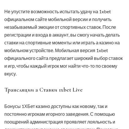
Не упустите возможность испытать удачу на 1xbet
официальном сайте мобильной версии и получить
незабываемый эмоции от спортивных ставок. После
регистрации и входа в аккаунт, вы смогу начать делать
ставки на спортивные моменты или играть а казино на
мобильном устройстве. Мобильная версия 1xbet
официального сайта предлагает широкий выбор ставок
и игр, чтобы каждый игрок мог найти что-то по своему
вкусу.
Трансляции а Ставки 1xbet Live
Бонусы 1ХБет казино доступны как новому, так и
постоянно игрокам игорного заведения. С помощью
поощрений администрация проявляет лояльность и