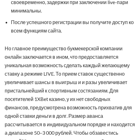
своевременно, задержки при заключении live-пари
минимальны.
После успешного регистрации вы получите доступ ко
всем функциям сайта.
Но главное преимущество букмекерской компании
онлайн заключается в ином, что предоставляется
уникальная возможность сделать каждый желающему
ставку а режиме LIVE. То прием ставок существенно
увеличивает шансы в выигрыш и и разы увеличивает
пристальнейший к спортивным состязаниям. Для
посетителей 1XBet казино, у их нет свободных
финансов, предусмотрена возможность прихватив для
одной ставки деньги в долг. Размер аванса
рассчитывается в индивидуальном порядке и находится
а диапазоне 50–3 000 рублей. Чтобы обзавестись