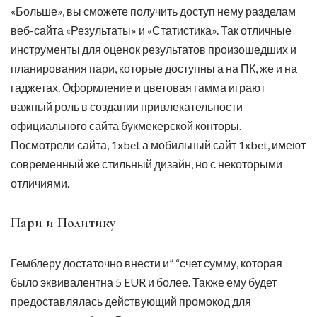
«Больше», вы сможете получить доступ нему разделам
веб-сайта «Результаты» и «Статистика». Так отличные
инструменты для оценок результатов произошедших и
планирования пари, которые доступны а на ПК, же и на
гаджетах. Оформление и цветовая гамма играют
важный роль в создании привлекательности
официального сайта букмекерской конторы.
Посмотрели сайта, 1xbet а мобильный сайт 1xbet, имеют
современный же стильный дизайн, но с некоторыми
отличиями.
Пари и Политику
Гемблеру достаточно внести и” “счет сумму, которая
было эквивалентна 5 EUR и более. Также ему будет
предоставлялась действующий промокод для