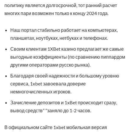
политику является долгосрочной, тот ранний расчет
многих пари возможен только к концу 2024 года.
Наш портал стабильно работает на компьютерах,
планшетах, ноутбуках, нетбуках и телефонах.
Своим клиентам 1XBet казино предлагает же самые
выгодные коэффициенты (по сравнению пиппардом
другими операторами русско рынка).
Благодаря своей надежности и большому уровню
сервиса, 1xbet завоевала доверие
немногочисленных игроков.
Зачисление депозитов и 1xBet происходит сразу,
вывод средств” “заняло до 1-2 часов.
В официальном сайте 1xbet мобильная версия