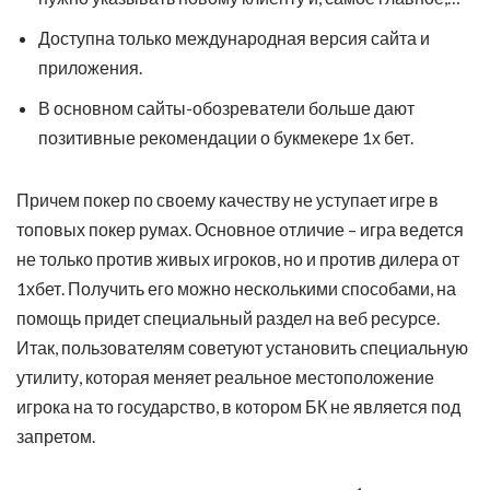
Доступна только международная версия сайта и
приложения.
В основном сайты-обозреватели больше дают
позитивные рекомендации о букмекере 1х бет.
Причем покер по своему качеству не уступает игре в
топовых покер румах. Основное отличие – игра ведется
не только против живых игроков, но и против дилера от
1хбет. Получить его можно несколькими способами, на
помощь придет специальный раздел на веб ресурсе.
Итак, пользователям советуют установить специальную
утилиту, которая меняет реальное местоположение
игрока на то государство, в котором БК не является под
запретом.