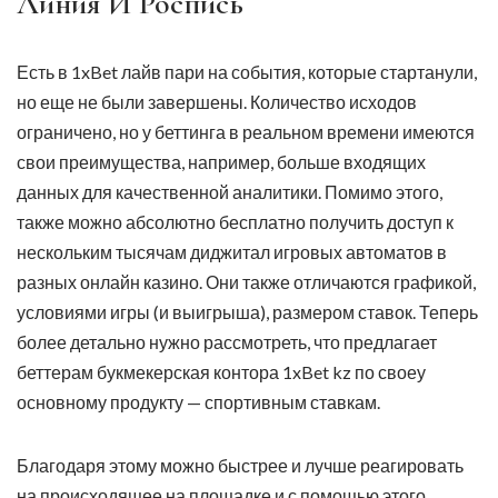
Линия И Роспись
Есть в 1xBet лайв пари на события, которые стартанули,
но еще не были завершены. Количество исходов
ограничено, но у беттинга в реальном времени имеются
свои преимущества, например, больше входящих
данных для качественной аналитики. Помимо этого,
также можно абсолютно бесплатно получить доступ к
нескольким тысячам диджитал игровых автоматов в
разных онлайн казино. Они также отличаются графикой,
условиями игры (и выигрыша), размером ставок. Теперь
более детально нужно рассмотреть, что предлагает
беттерам букмекерская контора 1xBet kz по своеу
основному продукту — спортивным ставкам.
Благодаря этому можно быстрее и лучше реагировать
на происходящее на площадке и с помощью этого