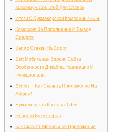
Максимум Событий Для Ставок
Итоги О Букмекерской Компании 1xbet
Комиссия За Пополнение И Вывод
Средств
Bet Kz Ставки На Спорт
Bet: Мобильная Версия Сайта
Особенности Дизайна, Навигации И
Функционала
Bet Іos — Как Скачать Приложение На
Айфон?
Букмекерская Контора 1xbet
Новости Букмекеров
Как Скачать Мобильное Приложение