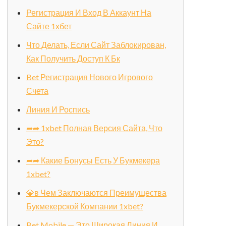
Регистрация И Вход В Аккаунт На
Сайте 1хбет
Что Делать, Если Сайт Заблокирован,
Как Получить Доступ К Бк
Bet Регистрация Нового Игрового
Счета
Линия И Роспись
➦➦ 1xbet Полная Версия Сайта, Что
Это?
➦➦ Какие Бонусы Есть У Букмекера
1xbet?
💎в Чем Заключаются Преимущества
Букмекерской Компании 1xbet?
Bet Mobile — Это Широкая Линия И