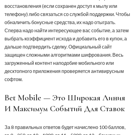
восстановления (если сохранен доступ к мылу или
телефону) либо связаться со службой поддержки. Чтобы
обналичить бонусные средства, их надо отыграть.
Сперва надо найти интересующее вас событие, а затем
выбрать коэффициент исхода и добавить его в купон, а
дальше подтвердить сделку. Официальный сайт
защищен сложными алгоритмами шифрования. Весь
загруженный контент наподобие мобильного или
десктопного приложения проверяется антивирусным
софтом.
Bet Mobile — Это Широкая Линия
И Максимум Событий Для Ставок
За 8 правильных ответов будет начислено 100 баллов,