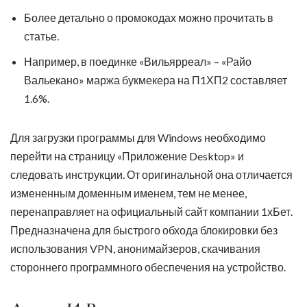
Более детально о промокодах можно прочитать в
статье.
Например, в поединке «Вильярреал» – «Райо
Вальекано» маржа букмекера на П1ХП2 составляет
1.6%.
Для загрузки программы для Windows необходимо
перейти на страницу «Приложение Desktop» и
следовать инструкции. От оригинальной она отличается
измененным доменным именем, тем не менее,
перенаправляет на официальный сайт компании 1хБет.
Предназначена для быстрого обхода блокировки без
использования VPN, анонимайзеров, скачивания
стороннего программного обеспечения на устройство.