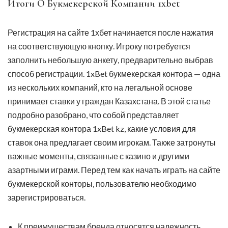
Итоги О Букмекерской Компании 1xbet
Регистрация на сайте 1хбет начинается после нажатия
на соответствующую кнопку. Игроку потребуется
заполнить небольшую анкету, предварительно выбрав
способ регистрации. 1xBet букмекерская контора — одна
из нескольких компаний, кто на легальной основе
принимает ставки у граждан Казахстана. В этой статье
подробно разобрано, что собой представляет
букмекерская контора 1xBet kz, какие условия для
ставок она предлагает своим игрокам. Также затронуты
важные моменты, связанные с казино и другими
азартными играми. Перед тем как начать играть на сайте
букмекерской конторы, пользователю необходимо
зарегистрироваться.
К преимуществам бренда относятся надежность,