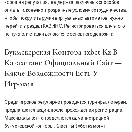
хорошая репутация, поддержка различных способов
оплаты и, конечно, прозрачные условия сотрудничества.
Чтобы покрутить ручки виртуальных автоматов, нужно
перейти в раздел КАЗИНО. Регистрироваться для этого
не нужно, и ставки делаются с основного депозита.
Букмекерская Контора 1xbet Kz В
Казахстане Официальный Сайт —
Какие Возможности Есть У
Игроков
Среди игроков регулярно проводятся турниры, лотереи,
предлагаются акции, после прохождения регистрации.
Максимальная – определяется администрацией
букмекерской конторы. Клиенты 1хбет кз могут