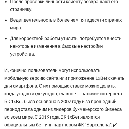
После проверки личности клиенту возвращают его
страничку.
Ведет деятельность в более чем пятидесяти странах
мира.
Для корректной работы утилиты потребуется внести
некоторые изменения в базовые настройки
устройства.
И, конечно, пользователи могут использовать
мобильную версию сайта или приложение 1xBet скачать
для смартфона. С их помощью ставки можно делать,
когда угодно и где угодно, главное — наличие интернета.
БК 1xBet была основана в 2007 году и за прошедший
период стала одним из лидеров букмекерского бизнеса
во всем мире. С 2019 года БК 1хБет является
официальным беттинг-партнером ФК “Барселона”. ✔️