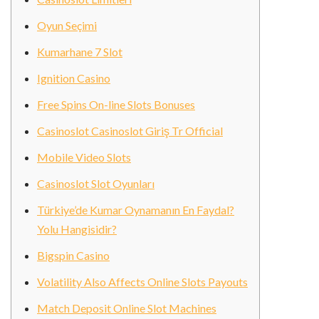
Oyun Seçimi
Kumarhane 7 Slot
Ignition Casino
Free Spins On-line Slots Bonuses
Casinoslot Casinoslot Giriş Tr Official
Mobile Video Slots
Casinoslot Slot Oyunları
Türkiye’de Kumar Oynamanın En Faydal?
Yolu Hangisidir?
Bigspin Casino
Volatility Also Affects Online Slots Payouts
Match Deposit Online Slot Machines