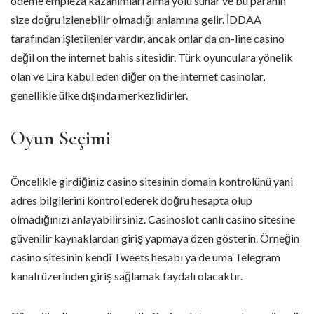
ödeme empieza kazanımları alma yolu sunar ve bu paranın
size doğru izlenebilir olmadığı anlamına gelir. İDDAA
tarafından işletilenler vardır, ancak onlar da on-line casino
değil on the internet bahis sitesidir. Türk oyunculara yönelik
olan ve Lira kabul eden diğer on the internet casinolar,
genellikle ülke dışında merkezlidirler.
Oyun Seçimi
Öncelikle girdiğiniz casino sitesinin domain kontrolünü yani
adres bilgilerini kontrol ederek doğru hesapta olup
olmadığınızı anlayabilirsiniz. Casinoslot canlı casino sitesine
güvenilir kaynaklardan giriş yapmaya özen gösterin. Örneğin
casino sitesinin kendi Tweets hesabı ya de uma Telegram
kanalı üzerinden giriş sağlamak faydalı olacaktır.