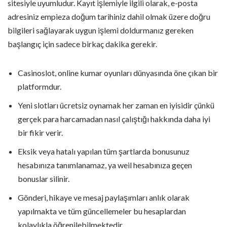
sitesiyle uyumludur. Kayıt işlemiyle ilgili olarak, e-posta
adresiniz empieza doğum tarihiniz dahil olmak üzere doğru
bilgileri sağlayarak uygun işlemi doldurmanız gereken
başlangıç için sadece birkaç dakika gerekir.
Casinoslot, online kumar oyunları dünyasında öne çıkan bir
platformdur.
Yeni slotları ücretsiz oynamak her zaman en iyisidir çünkü
gerçek para harcamadan nasıl çalıştığı hakkında daha iyi
bir fikir verir.
Eksik veya hatalı yapılan tüm şartlarda bonusunuz
hesabınıza tanımlanamaz, ya weil hesabınıza geçen
bonuslar silinir.
Gönderi, hikaye ve mesaj paylaşımları anlık olarak
yapılmakta ve tüm güncellemeler bu hesaplardan
kolaylıkla öğrenilebilmektedir.