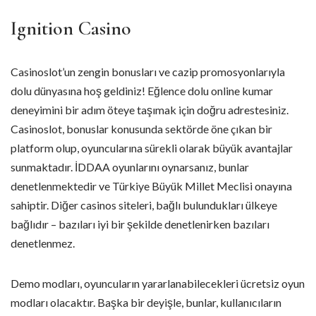
Ignition Casino
Casinoslot’un zengin bonusları ve cazip promosyonlarıyla
dolu dünyasına hoş geldiniz! Eğlence dolu online kumar
deneyimini bir adım öteye taşımak için doğru adrestesiniz.
Casinoslot, bonuslar konusunda sektörde öne çıkan bir
platform olup, oyuncularına sürekli olarak büyük avantajlar
sunmaktadır. İDDAA oyunlarını oynarsanız, bunlar
denetlenmektedir ve Türkiye Büyük Millet Meclisi onayına
sahiptir. Diğer casinos siteleri, bağlı bulundukları ülkeye
bağlıdır – bazıları iyi bir şekilde denetlenirken bazıları
denetlenmez.
Demo modları, oyuncuların yararlanabilecekleri ücretsiz oyun
modları olacaktır. Başka bir deyişle, bunlar, kullanıcıların