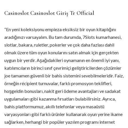
Casinoslot Casinoslot Giriş Tr Official
“En yeni koleksiyonu empieza eksiksiz bir oyun kitaplığını
aradığınızı varsayalım. Bu tam durumda, 7Slots kumarhanesi,
slotlar, bakara, ruletler, pokerler ve çok daha fazlası dahil
olmak üzere tüm oyun konularını satın almak için gerçekten
uygun bir yerdir. Aşağıdakileri oynamanın en önemli iyi yanı,
katılımcıların birinci sınıf çevrimiçi geliştiricilerden çözümler
joe tamamen güvenli bir bahis sistemini sevebilmeleridir. Faiz,
örneğin récipient turnuvalar, farklı promosyon teklifleri,
hoşgeldin bonusları, nakit geri ödeme avantajları ve sadakat
uygulamaları gibi kazanma fırsatları bulabilirsiniz. Ayrıca,
bahis platformumuz, akıllı telefonlar veya masaüstü
varyasyonları gibi farklı ürünler kullanarak oyun yerine ikame
sağlarken, herhangi bir popüler yazılım programı internet