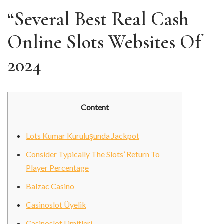
“Several Best Real Cash
Online Slots Websites Of
2024
Content
Lots Kumar Kuruluşunda Jackpot
Consider Typically The Slots’ Return To
Player Percentage
Balzac Casino
Casinoslot Üyelik
Casinoslot Limitleri