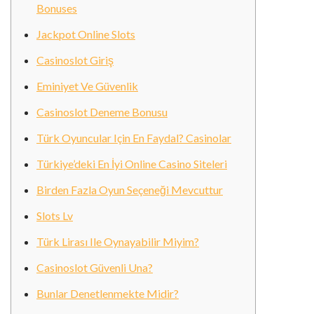
Bonuses
Jackpot Online Slots
Casinoslot Giriş
Eminiyet Ve Güvenlik
Casinoslot Deneme Bonusu
Türk Oyuncular Için En Faydal? Casinolar
Türkiye’deki En İyi Online Casino Siteleri
Birden Fazla Oyun Seçeneği Mevcuttur
Slots Lv
Türk Lirası Ile Oynayabilir Miyim?
Casinoslot Güvenli Una?
Bunlar Denetlenmekte Midir?