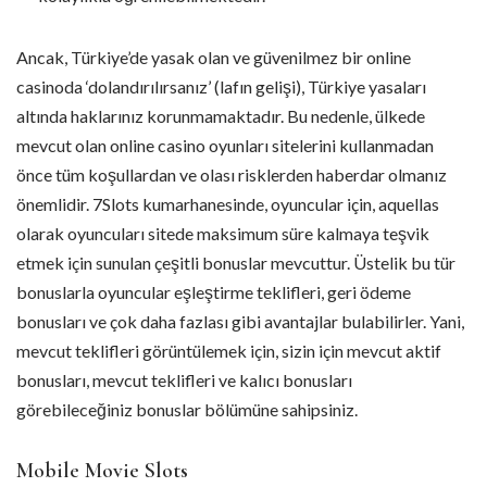
Ancak, Türkiye’de yasak olan ve güvenilmez bir online
casinoda ‘dolandırılırsanız’ (lafın gelişi), Türkiye yasaları
altında haklarınız korunmamaktadır. Bu nedenle, ülkede
mevcut olan online casino oyunları sitelerini kullanmadan
önce tüm koşullardan ve olası risklerden haberdar olmanız
önemlidir. 7Slots kumarhanesinde, oyuncular için, aquellas
olarak oyuncuları sitede maksimum süre kalmaya teşvik
etmek için sunulan çeşitli bonuslar mevcuttur. Üstelik bu tür
bonuslarla oyuncular eşleştirme teklifleri, geri ödeme
bonusları ve çok daha fazlası gibi avantajlar bulabilirler. Yani,
mevcut teklifleri görüntülemek için, sizin için mevcut aktif
bonusları, mevcut teklifleri ve kalıcı bonusları
görebileceğiniz bonuslar bölümüne sahipsiniz.
Mobile Movie Slots