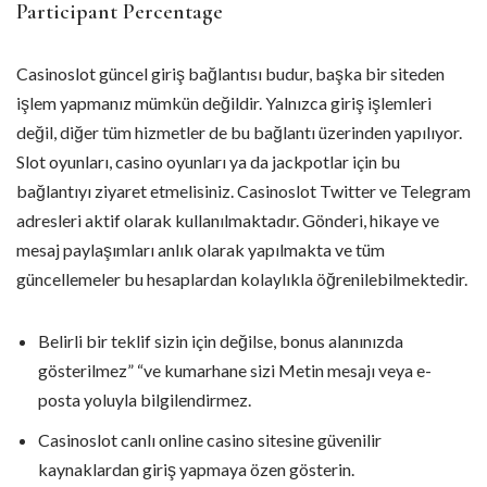
Participant Percentage
Casinoslot güncel giriş bağlantısı budur, başka bir siteden
işlem yapmanız mümkün değildir. Yalnızca giriş işlemleri
değil, diğer tüm hizmetler de bu bağlantı üzerinden yapılıyor.
Slot oyunları, casino oyunları ya da jackpotlar için bu
bağlantıyı ziyaret etmelisiniz. Casinoslot Twitter ve Telegram
adresleri aktif olarak kullanılmaktadır. Gönderi, hikaye ve
mesaj paylaşımları anlık olarak yapılmakta ve tüm
güncellemeler bu hesaplardan kolaylıkla öğrenilebilmektedir.
Belirli bir teklif sizin için değilse, bonus alanınızda
gösterilmez” “ve kumarhane sizi Metin mesajı veya e-
posta yoluyla bilgilendirmez.
Casinoslot canlı online casino sitesine güvenilir
kaynaklardan giriş yapmaya özen gösterin.