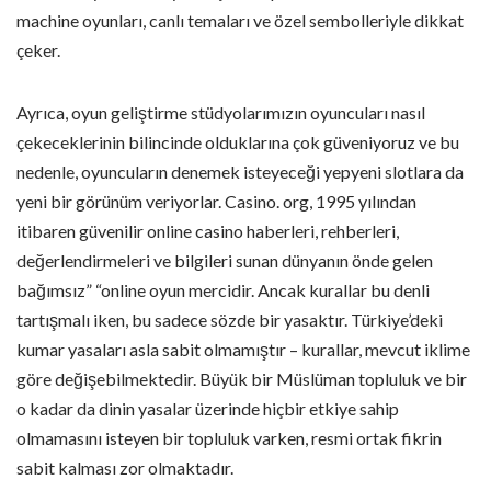
machine oyunları, canlı temaları ve özel sembolleriyle dikkat
çeker.
Ayrıca, oyun geliştirme stüdyolarımızın oyuncuları nasıl
çekeceklerinin bilincinde olduklarına çok güveniyoruz ve bu
nedenle, oyuncuların denemek isteyeceği yepyeni slotlara da
yeni bir görünüm veriyorlar. Casino. org, 1995 yılından
itibaren güvenilir online casino haberleri, rehberleri,
değerlendirmeleri ve bilgileri sunan dünyanın önde gelen
bağımsız” “online oyun mercidir. Ancak kurallar bu denli
tartışmalı iken, bu sadece sözde bir yasaktır. Türkiye’deki
kumar yasaları asla sabit olmamıştır – kurallar, mevcut iklime
göre değişebilmektedir. Büyük bir Müslüman topluluk ve bir
o kadar da dinin yasalar üzerinde hiçbir etkiye sahip
olmamasını isteyen bir topluluk varken, resmi ortak fikrin
sabit kalması zor olmaktadır.