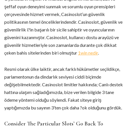
şeffaf oyun deneyimi sunmak ve sorumlu oyun prensipleri
çerçevesinde hizmet vermek, Casinoslot’un güvenlik
politikasının temel önceliklerindendir. Casinoslot, güvenlik ve
güvenilirlik i?in başarılı bir sicile sahiptir ve oyuncularının
güvenini kazanmıştır. Casinoslot, kullanıcı dostu arayüzü ve
güvenilir hizmetleriyle son zamanlarda durante çok dikkat
çeken bahis sitelerinden biri olmuştur
1win nedir
.
Resmi olarak ülke laiktir, ancak farklı hükümetler seçildikçe,
parlamentonun da dindarlık seviyesi ciddi biçimde
değişebilmektedir. Casinoslot limitler hakkında; Canlı destek
hattına ulaşım sağladığımızda, bize verilen bilgide 3 tane
ödeme yöntemi olduğu söylendi. Fakat siteye giriş
yaptığımızda bu sayının 3’ten çok daha ?ok olduğunu gördük.
Consider The Particular Slots’ Go Back To