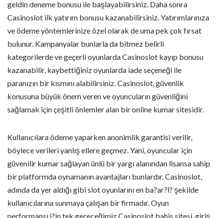
geldin deneme bonusu ile başlayabilirsiniz. Daha sonra
Casinoslot ilk yatırım bonusu kazanabilirsiniz. Yatırımlarınıza
ve ödeme yöntemlerinize özel olarak de uma pek çok fırsat
bulunur. Kampanyalar bunlarla da bitmez belirli
kategorilerde ve geçerli oyunlarda Casinoslot kayıp bonusu
kazanabilir, kaybettiğiniz oyunlarda iade seçeneği ile
paranızın bir kısmını alabilirsiniz. Casinoslot, güvenlik
konusuna büyük önem veren ve oyuncuların güvenliğini
sağlamak için çeşitli önlemler alan bir online kumar sitesidir.
Kullanıcılara ödeme yaparken anonimlik garantisi verilir,
böylece verileri yanlış ellere geçmez. Yani, oyuncular için
güvenilir kumar sağlayan ünlü bir yargı alanından lisansa sahip
bir platformda oynamanın avantajları bunlardır. Casinoslot,
adında da yer aldığı gibi slot oyunlarını en ba?ar?l? şekilde
kullanıcılarına sunmaya çalışan bir firmadır. Oyun
performansı i?in tek geçeceğimiz Casinoslot bahis sitesi, giriş