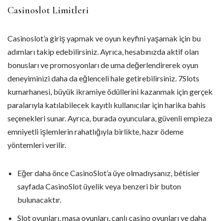
Casinoslot Limitleri
Casinoslot’a giriş yapmak ve oyun keyfini yaşamak için bu
adımları takip edebilirsiniz. Ayrıca, hesabınızda aktif olan
bonusları ve promosyonları de uma değerlendirerek oyun
deneyiminizi daha da eğlenceli hale getirebilirsiniz. 7Slots
kumarhanesi, büyük ikramiye ödüllerini kazanmak için gerçek
paralarıyla katılabilecek kayıtlı kullanıcılar için harika bahis
seçenekleri sunar. Ayrıca, burada oyunculara, güvenli empieza
emniyetli işlemlerin rahatlığıyla birlikte, hazır ödeme
yöntemleri verilir.
Eğer daha önce CasinoSlot’a üye olmadıysanız, bêtisier
sayfada CasinoSlot üyelik veya benzeri bir buton
bulunacaktır.
Slot oyunları, masa oyunları, canlı casino oyunları ve daha