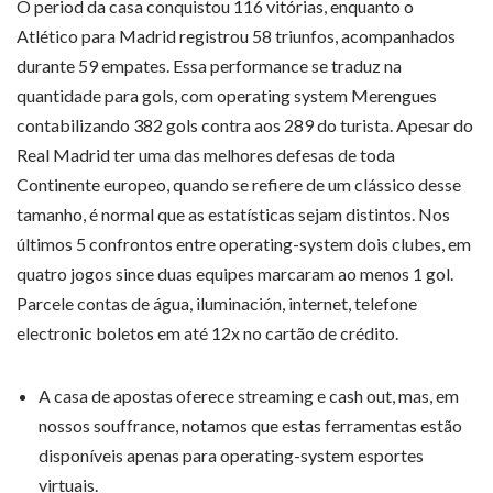
O period da casa conquistou 116 vitórias, enquanto o
Atlético para Madrid registrou 58 triunfos, acompanhados
durante 59 empates. Essa performance se traduz na
quantidade para gols, com operating system Merengues
contabilizando 382 gols contra aos 289 do turista. Apesar do
Real Madrid ter uma das melhores defesas de toda
Continente europeo, quando se refiere de um clássico desse
tamanho, é normal que as estatísticas sejam distintos. Nos
últimos 5 confrontos entre operating-system dois clubes, em
quatro jogos since duas equipes marcaram ao menos 1 gol.
Parcele contas de água, iluminación, internet, telefone
electronic boletos em até 12x no cartão de crédito.
A casa de apostas oferece streaming e cash out, mas, em
nossos souffrance, notamos que estas ferramentas estão
disponíveis apenas para operating-system esportes
virtuais.