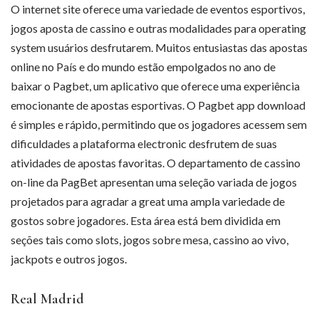
O internet site oferece uma variedade de eventos esportivos,
jogos aposta de cassino e outras modalidades para operating
system usuários desfrutarem. Muitos entusiastas das apostas
online no País e do mundo estão empolgados no ano de
baixar o Pagbet, um aplicativo que oferece uma experiência
emocionante de apostas esportivas. O Pagbet app download
é simples e rápido, permitindo que os jogadores acessem sem
dificuldades a plataforma electronic desfrutem de suas
atividades de apostas favoritas. O departamento de cassino
on-line da PagBet apresentan uma seleção variada de jogos
projetados para agradar a great uma ampla variedade de
gostos sobre jogadores. Esta área está bem dividida em
seções tais como slots, jogos sobre mesa, cassino ao vivo,
jackpots e outros jogos.
Real Madrid