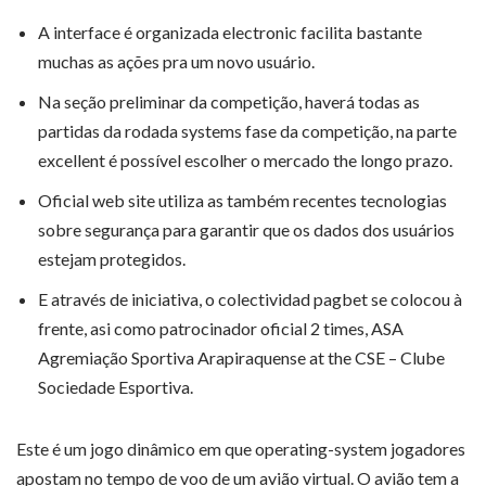
A interface é organizada electronic facilita bastante
muchas as ações pra um novo usuário.
Na seção preliminar da competição, haverá todas as
partidas da rodada systems fase da competição, na parte
excellent é possível escolher o mercado the longo prazo.
Oficial web site utiliza as também recentes tecnologias
sobre segurança para garantir que os dados dos usuários
estejam protegidos.
E através de iniciativa, o colectividad pagbet se colocou à
frente, asi como patrocinador oficial 2 times, ASA
Agremiação Sportiva Arapiraquense at the CSE – Clube
Sociedade Esportiva.
Este é um jogo dinâmico em que operating-system jogadores
apostam no tempo de voo de um avião virtual. O avião tem a