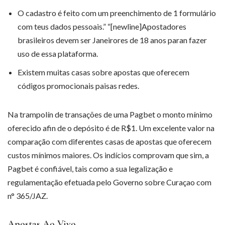
O cadastro é feito com um preenchimento de 1 formulário
com teus dados pessoais.” “[newline]Apostadores
brasileiros devem ser Janeirores de 18 anos paran fazer
uso de essa plataforma.
Existem muitas casas sobre apostas que oferecem
códigos promocionais paisas redes.
Na trampolín de transações de uma Pagbet o monto mínimo
oferecido afin de o depósito é de R$1. Um excelente valor na
comparação com diferentes casas de apostas que oferecem
custos mínimos maiores. Os indícios comprovam que sim, a
Pagbet é confiável, tais como a sua legalização e
regulamentação efetuada pelo Governo sobre Curaçao com
n° 365/JAZ.
Apostas Ao Vivo