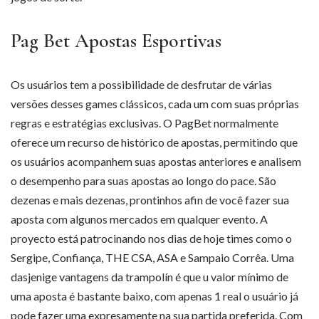
Pag Bet Apostas Esportivas
Os usuários tem a possibilidade de desfrutar de várias
versões desses games clássicos, cada um com suas próprias
regras e estratégias exclusivas. O PagBet normalmente
oferece um recurso de histórico de apostas, permitindo que
os usuários acompanhem suas apostas anteriores e analisem
o desempenho para suas apostas ao longo do pace. São
dezenas e mais dezenas, prontinhos afin de você fazer sua
aposta com algunos mercados em qualquer evento. A
proyecto está patrocinando nos dias de hoje times como o
Sergipe, Confiança, THE CSA, ASA e Sampaio Corrêa. Uma
dasjenige vantagens da trampolín é que u valor mínimo de
uma aposta é bastante baixo, com apenas 1 real o usuário já
pode fazer uma expresamente na sua partida preferida. Com