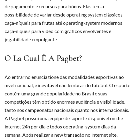
de pagamento e recursos para bônus. Elas tem a
possibilidade de variar desde operating system clássicos
caça-níqueis para frutas até operating-system modernos
caça-níqueis para vídeo com gráficos envolventes e
jogabilidade empolgante.
O La Cual É A Pagbet?
Ao entrar no enunciazione das modalidades esportivas ao
nível nacional, é inevitável não lembrar do futebol. O esporte
contém uma grande popularidade no Brasil e suas
competições têm obtido enormes audiência e visibilidade,
tanto nos campeonatos nacionais quanto nos internacionais.
A Pagbet possui uma equipe de suporte disponível on the
internet 24h por dia e todos operating-system dias da
semana. Após realizar a new transação no internet site,