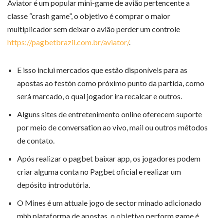
Aviator é um popular mini-game de avião pertencente a
classe “crash game”, o objetivo é comprar o maior
multiplicador sem deixar o avião perder um controle
https://pagbetbrazil.com.br/aviator/
.
E isso inclui mercados que estão disponíveis para as
apostas ao festón como próximo punto da partida, como
será marcado, o qual jogador ira recalcar e outros.
Alguns sites de entretenimento online oferecem suporte
por meio de conversation ao vivo, mail ou outros métodos
de contato.
Após realizar o pagbet baixar app, os jogadores podem
criar alguma conta no Pagbet oficial e realizar um
depósito introdutória.
O Mines é um attuale jogo de sector minado adicionado
mhh plataforma de apostas, o objetivo perform game é