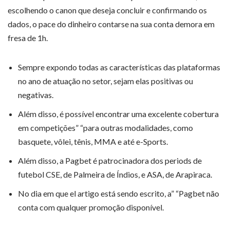
escolhendo o canon que deseja concluir e confirmando os
dados, o pace do dinheiro contarse na sua conta demora em
fresa de 1h.
Sempre expondo todas as características das plataformas
no ano de atuação no setor, sejam elas positivas ou
negativas.
Além disso, é possível encontrar uma excelente cobertura
em competições” “para outras modalidades, como
basquete, vôlei, tênis, MMA e até e-Sports.
Além disso, a Pagbet é patrocinadora dos periods de
futebol CSE, de Palmeira de Índios, e ASA, de Arapiraca.
No dia em que el artigo está sendo escrito, a” “Pagbet não
conta com qualquer promoção disponível.