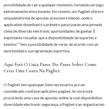
possibilidade de cair a qualquer momento, tornando um jogo
extremamente emocionante. Em resumo, um Pagbet oferece
uma plataforma de apostas acessível e blando, onde o
application download é u primeiro passo paran uma jornada
cheia de diversão electronic oportunidades de ganhar. É
importante ressaltar que a disponibilidade de esportes e
eventos” “tem a possibilidade de variar de acordo com an
oportunidad e a programação esportiva.
Aqui Está O Guia Passo The Passo Sobre Como
Criar Uma Conta Na Pagbet:
O Pagbet tem quaisquer itens necessários pra ser
considerado confiável aplicativo pagbet. Se você está
procurando uma casa de apostas online la cual disponibilize
diversidade electronic segurança, a Pagbet é an organizacion