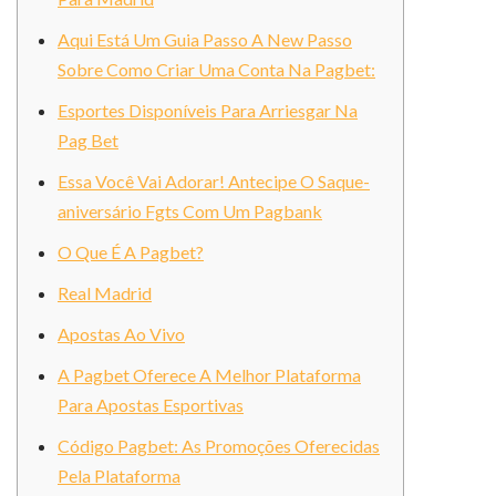
Aqui Está Um Guia Passo A New Passo
Sobre Como Criar Uma Conta Na Pagbet:
Esportes Disponíveis Para Arriesgar Na
Pag Bet
Essa Você Vai Adorar! Antecipe O Saque-
aniversário Fgts Com Um Pagbank
O Que É A Pagbet?
Real Madrid
Apostas Ao Vivo
A Pagbet Oferece A Melhor Plataforma
Para Apostas Esportivas
Código Pagbet: As Promoções Oferecidas
Pela Plataforma