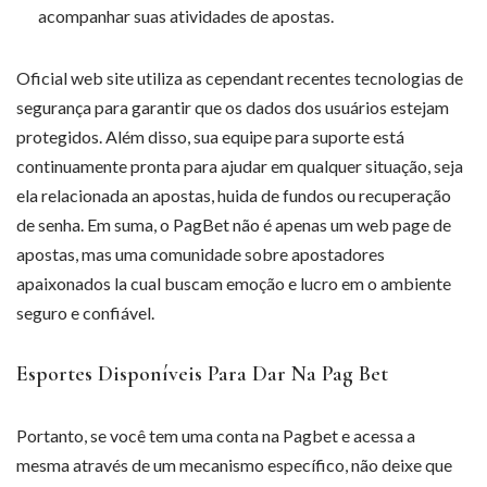
acompanhar suas atividades de apostas.
Oficial web site utiliza as cependant recentes tecnologias de
segurança para garantir que os dados dos usuários estejam
protegidos. Além disso, sua equipe para suporte está
continuamente pronta para ajudar em qualquer situação, seja
ela relacionada an apostas, huida de fundos ou recuperação
de senha. Em suma, o PagBet não é apenas um web page de
apostas, mas uma comunidade sobre apostadores
apaixonados la cual buscam emoção e lucro em o ambiente
seguro e confiável.
Esportes Disponíveis Para Dar Na Pag Bet
Portanto, se você tem uma conta na Pagbet e acessa a
mesma através de um mecanismo específico, não deixe que