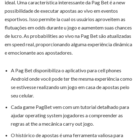
ideal. Uma característica interessante da Pag Bet é a new
possibilidade de executar apostas ao vivo em eventos
esportivos. Isso permite la cual os usuários aproveitem as
flutuações em odds durante u jogo e aumentem suas chances
de lucro. As probabilities ao vivo na Pag Bet são atualizadas
em speed real, proporcionando alguma experiência dinâmica
e emocionante aos apostadores.
A Pag Bet disponibiliza o aplicativo para cell phones
Android onde você pode ter the mesma experiência como
se estivesse realizando um jogo em casa de apostas pelo
seu celular.
Cada game PagBet vem com um tutorial detalhado para
ajudar operating system jogadores a compreender as
regras at the a mecânica carry out jogo.
O histórico de apostas é uma ferramenta valiosa para