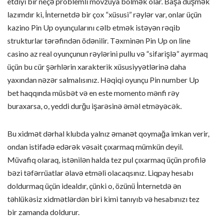
etdiyi bir neçə problemli mövzuya bölmək olar. Başa düşmək
lazımdır ki, İnternetdə bir çox “xüsusi” rəylər var, onlar üçün
kazino Pin Up oyunçularını cəlb etmək istəyən rəqib
strukturlar tərəfindən ödənilir. Təxminən Pin Up on line
casino az real oyunçunun rəylərini pullu və “sifarişlə” ayırmaq
üçün bu cür şərhlərin xarakterik xüsusiyyətlərinə daha
yaxından nəzər salmalısınız. Həqiqi oyunçu Pin number Up
bet haqqında müsbət və en este momento mənfi rəy
buraxarsa, o, yeddi durğu işarəsinə əməl etməyəcək.
Bu xidmət dərhal klubda yalnız əmanət qoymağa imkan verir,
ondan istifadə edərək vəsait çıxarmaq mümkün deyil.
Müvafiq olaraq, istənilən halda tez pul çıxarmaq üçün profilə
bəzi təfərrüatlar əlavə etməli olacaqsınız. Liqpay hesabı
doldurmaq üçün idealdır, çünki o, özünü İnternetdə ən
təhlükəsiz xidmətlərdən biri kimi tanıyıb və hesabınızı tez
bir zamanda doldurur.