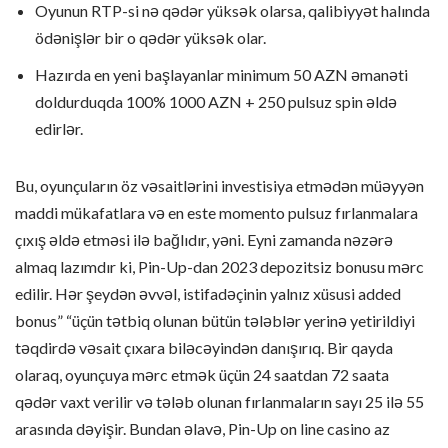
Oyunun RTP-si nə qədər yüksək olarsa, qalibiyyət halında
ödənişlər bir o qədər yüksək olar.
Hazırda en yeni başlayanlar minimum 50 AZN əmanəti
doldurduqda 100% 1000 AZN + 250 pulsuz spin əldə
edirlər.
Bu, oyunçuların öz vəsaitlərini investisiya etmədən müəyyən
maddi mükafatlara və en este momento pulsuz fırlanmalara
çıxış əldə etməsi ilə bağlıdır, yəni. Eyni zamanda nəzərə
almaq lazımdır ki, Pin-Up-dan 2023 depozitsiz bonusu mərc
edilir. Hər şeydən əvvəl, istifadəçinin yalnız xüsusi added
bonus” “üçün tətbiq olunan bütün tələblər yerinə yetirildiyi
təqdirdə vəsait çıxara biləcəyindən danışırıq. Bir qayda
olaraq, oyunçuya mərc etmək üçün 24 saatdan 72 saata
qədər vaxt verilir və tələb olunan fırlanmaların sayı 25 ilə 55
arasında dəyişir. Bundan əlavə, Pin-Up on line casino az