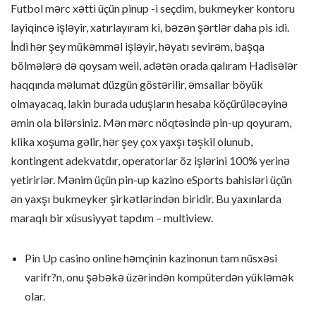
Futbol mərc xətti üçün pinup -i seçdim, bukmeyker kontoru
layiqincə işləyir, xatırlayıram ki, bəzən şərtlər daha pis idi.
İndi hər şey mükəmməl işləyir, həyatı sevirəm, başqa
bölmələrə də qoysam weil, adətən orada qalıram Hadisələr
haqqında məlumat düzgün göstərilir, əmsallar böyük
olmayacaq, lakin burada uduşların hesaba köçürüləcəyinə
əmin ola bilərsiniz. Mən mərc nöqtəsində pin-up qoyuram,
klika xoşuma gəlir, hər şey çox yaxşı təşkil olunub,
kontingent adekvatdır, operatorlar öz işlərini 100% yerinə
yetirirlər. Mənim üçün pin-up kazino eSports bahisləri üçün
ən yaxşı bukmeyker şirkətlərindən biridir. Bu yaxınlarda
maraqlı bir xüsusiyyət tapdım – multiview.
Pin Up casino online həmçinin kazinonun tam nüsxəsi
varifr?n, onu şəbəkə üzərindən kompüterdən yükləmək
olar.