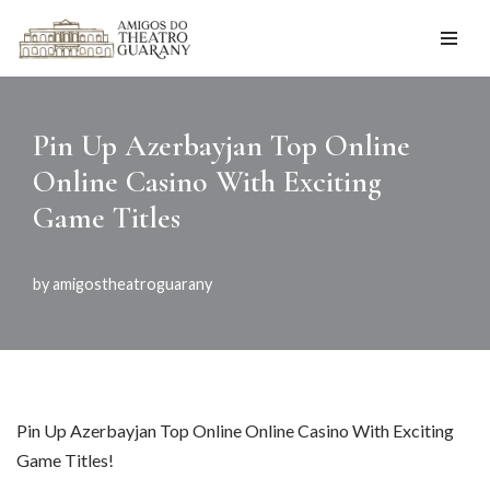
Skip
to
content
Pin Up Azerbayjan Top Online
Online Casino With Exciting
Game Titles
by
amigostheatroguarany
Pin Up Azerbayjan Top Online Online Casino With Exciting
Game Titles!