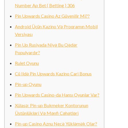
Number Ap Bet ( Betting ) 306
Pin Upwards Casino Az Güvenilir Mi??
Android Üçün Kazino Və Proqramın Mobil
Versiyası
Pin Up Rusiyada Niyə Bu Qədər
Populyardır?
Rulet Oyunu
Cü Ildə Pin Upwards Kazino Cari Bonus
Pin-up Oyunu
Pin Upwards Casino-da Hansı Oyunlar Var?
Xülasə: Pin-up Bukmeker Kontorunun
Üstünlükləri Və Mənfi Cəhətləri
Pin-up Casino Aznu Necə Yükləmək Olar?