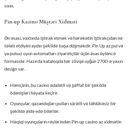
sıxın.
Pin-up Kazino Müştəri Xidməti
Ən əsası, vaxtında iştirak etmək və hərəkətin iştirakçıdan nə
tələb etdiyini aydın şəkildə başa düşməkdir. Pin Up az pul və
ya pulsuz oyun avtomatları ziyarətçilər üçün əsas əyləncə
formasıdır. Hazırda kataloqda hər zövqə uyğun 2700-ə yaxın
design var.
Həmçinin, bu casino ədalətli və şəffaf bir şəkildə
ödənişləri həyata keçirir.
Oyunçular, qazandıqları pulları sürətli və təhlükəsiz bir
şəkildə əldə edə bilərlər.
Həqiqi oyunçuların rəylərindən Pin-up casino az xidmətin