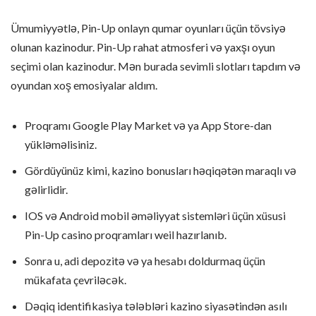
Ümumiyyətlə, Pin-Up onlayn qumar oyunları üçün tövsiyə
olunan kazinodur. Pin-Up rahat atmosferi və yaxşı oyun
seçimi olan kazinodur. Mən burada sevimli slotları tapdım və
oyundan xoş emosiyalar aldım.
Proqramı Google Play Market və ya App Store-dan
yükləməlisiniz.
Gördüyünüz kimi, kazino bonusları həqiqətən maraqlı və
gəlirlidir.
IOS və Android mobil əməliyyat sistemləri üçün xüsusi
Pin-Up casino proqramları weil hazırlanıb.
Sonra u, adi depozitə və ya hesabı doldurmaq üçün
mükafata çevriləcək.
Dəqiq identifikasiya tələbləri kazino siyasətindən asılı