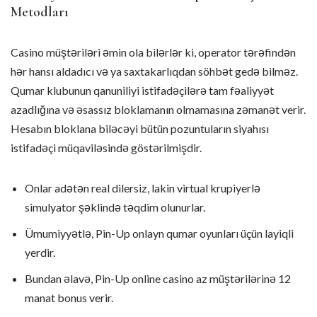
Metodları
Casino müştəriləri əmin ola bilərlər ki, operator tərəfindən
hər hansı aldadıcı və ya saxtakarlıqdan söhbət gedə bilməz.
Qumar klubunun qanuniliyi istifadəçilərə tam fəaliyyət
azadlığına və əsassız bloklamanın olmamasına zəmanət verir.
Hesabın bloklana biləcəyi bütün pozuntuların siyahısı
istifadəçi müqaviləsində göstərilmişdir.
Onlar adətən real dilersiz, lakin virtual krupiyerlə
simulyator şəklində təqdim olunurlar.
Ümumiyyətlə, Pin-Up onlayn qumar oyunları üçün layiqli
yerdir.
Bundan əlavə, Pin-Up online casino az müştərilərinə 12
manat bonus verir.