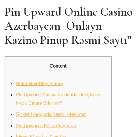
Pin Upward Online Casino
Azerbaycan ️ Onlayn
Kazino Pinup Rəsmi Saytı”
Content
Bukmeker Rəyi Pin-up
Pin Upward Onlayn Kazinoda Uduşlarımı
Necə Çıxara Bilərəm?
Şirkət Haqqında Rəsmi Məlumat
Pin Upwards Rəsmi Saytında
İdman Mərcləri Flag Up