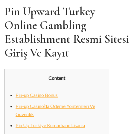
Pin Upward Turkey
Online Gambling
Establishment Resmi Sitesi
Giriş Ve Kayıt
Content
Pin-up Casino Bonus
Pin-up Casino’da Ödeme Yöntemleri Ve
Güvenlik
Pin Up Türkiye Kumarhane Lisansı