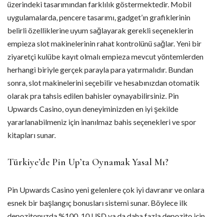
üzerindeki tasarımından farklılık göstermektedir. Mobil
uygulamalarda, pencere tasarımı, gadget’ın grafiklerinin
belirli özelliklerine uyum sağlayarak gerekli seçeneklerin
empieza slot makinelerinin rahat kontrolünü sağlar. Yeni bir
ziyaretçi kulübe kayıt olmalı empieza mevcut yöntemlerden
herhangi biriyle gerçek parayla para yatırmalıdır. Bundan
sonra, slot makinelerini seçebilir ve hesabınızdan otomatik
olarak pra tahsis edilen bahisler oynayabilirsiniz. Pin
Upwards Casino, oyun deneyiminizden en iyi şekilde
yararlanabilmeniz için inanılmaz bahis seçenekleri ve spor
kitapları sunar.
Türkiye’de Pin Up’ta Oynamak Yasal Mı?
Pin Upwards Casino yeni gelenlere çok iyi davranır ve onlara
esnek bir başlangıç bonusları sistemi sunar. Böylece ilk
depozitonuzda %100, 10 USD ya da daha fazla depozito için