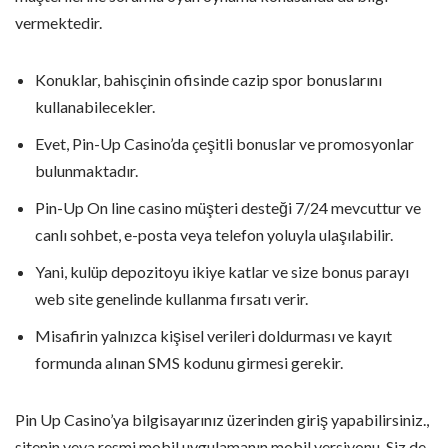
vermektedir.
Konuklar, bahisçinin ofisinde cazip spor bonuslarını
kullanabilecekler.
Evet, Pin-Up Casino’da çeşitli bonuslar ve promosyonlar
bulunmaktadır.
Pin-Up On line casino müşteri desteği 7/24 mevcuttur ve
canlı sohbet, e-posta veya telefon yoluyla ulaşılabilir.
Yani, kulüp depozitoyu ikiye katlar ve size bonus parayı
web site genelinde kullanma fırsatı verir.
Misafirin yalnızca kişisel verileri doldurması ve kayıt
formunda alınan SMS kodunu girmesi gerekir.
Pin Up Casino’ya bilgisayarınız üzerinden giriş yapabilirsiniz.,
sitenin veya resmi mobil uygulamanın mobil versiyonu. Siz de