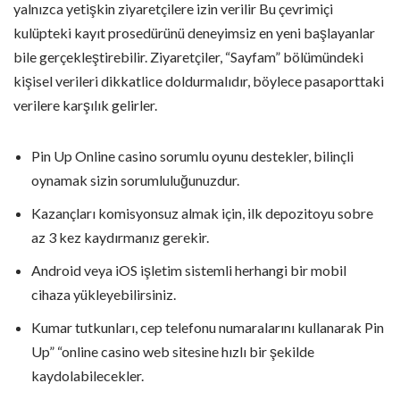
yalnızca yetişkin ziyaretçilere izin verilir Bu çevrimiçi
kulüpteki kayıt prosedürünü deneyimsiz en yeni başlayanlar
bile gerçekleştirebilir. Ziyaretçiler, “Sayfam” bölümündeki
kişisel verileri dikkatlice doldurmalıdır, böylece pasaporttaki
verilere karşılık gelirler.
Pin Up Online casino sorumlu oyunu destekler, bilinçli
oynamak sizin sorumluluğunuzdur.
Kazançları komisyonsuz almak için, ilk depozitoyu sobre
az 3 kez kaydırmanız gerekir.
Android veya iOS işletim sistemli herhangi bir mobil
cihaza yükleyebilirsiniz.
Kumar tutkunları, cep telefonu numaralarını kullanarak Pin
Up” “online casino web sitesine hızlı bir şekilde
kaydolabilecekler.