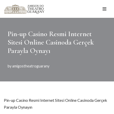
Skip
to
content
Pin-up Casino Resmi Internet
Sitesi Online Casinoda Gerçek
Parayla Oynayı
by
amigostheatroguarany
Pin-up Casino Resmi Internet Sitesi Online Casinoda Gerçek
Parayla Oynayın