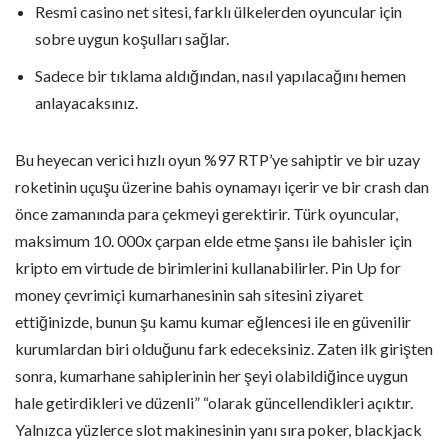
Resmi casino net sitesi, farklı ülkelerden oyuncular için
sobre uygun koşulları sağlar.
Sadece bir tıklama aldığından, nasıl yapılacağını hemen
anlayacaksınız.
Bu heyecan verici hızlı oyun %97 RTP’ye sahiptir ve bir uzay
roketinin uçuşu üzerine bahis oynamayı içerir ve bir crash dan
önce zamanında para çekmeyi gerektirir. Türk oyuncular,
maksimum 10. 000x çarpan elde etme şansı ile bahisler için
kripto em virtude de birimlerini kullanabilirler. Pin Up for
money çevrimiçi kumarhanesinin sah sitesini ziyaret
ettiğinizde, bunun şu kamu kumar eğlencesi ile en güvenilir
kurumlardan biri olduğunu fark edeceksiniz. Zaten ilk girişten
sonra, kumarhane sahiplerinin her şeyi olabildiğince uygun
hale getirdikleri ve düzenli” “olarak güncellendikleri açıktır.
Yalnızca yüzlerce slot makinesinin yanı sıra poker, blackjack