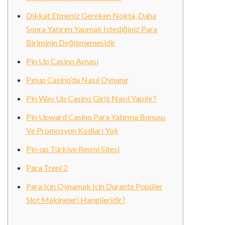
Dikkat Etmeniz Gereken Nokta, Daha
Sonra Yatırım Yapmak Istediğiniz Para
Biriminin Değişmemesidir
Pin Up Casino Aynası
Pınup Casino’da Nasıl Oynanır
Pin Way Up Casino Giriş Nasıl Yapılır?
Pin Upward Casino Para Yatırma Bonusu
Ve Promosyon Kodları Yok
Pin-up Türkiye Resmi Sitesi
Para Treni 2
Para Için Oynamak Için Durante Popüler
Slot Makineleri Hangileridir?