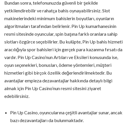
Bundan sonra, telefonunuzda güvenli bir şekilde
yetkilendirebilir ve rahatça bahis oynayabilirsiniz. Slot
makinelerindeki minimum bahislerin boyutları, oyunların
algoritmaları tarafından belirlenir. Pin Up kumarhanesinin
resmi sitesinde oyuncular, spin başına farklı oranlara sahip
slotları özgürce seçebilirler. Bu kulüpte, Pin Up bahis hizmeti
aracılığıyla spor bahisleri için gerçek para kazanma fırsatı da
vardır. Pin Up Casino’nun Artıları ve Eksileri konusunda ise,
oyun seçenekleri, bonusları, ödeme yöntemleri, müşteri
hizmetleri gibi birçok özellik değerlendirilmektedir. Bu
avantajlar empieza dezavantajlar hakkında detaylı bilgi
almak için Pin Up Casino’nun resmi sitesini ziyaret
edebilirsiniz.
Pin Up Casino, oyuncularına çeşitli avantajlar sunar, ancak
bazı dezavantajları da bulunmaktadır.