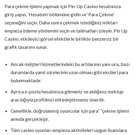
Para çekme işlemi yapmak için Pin-Up Casino hesabınıza
giriş yapın, ‘Hesabım’ bölümüne gidin ve ‘Para Çekme’
seçeneğini seçin. Daha sonra çekmek istediğiniz miktarı
empieza ödeme yöntemini seçin ve talimatları izleyin. Pin Up
Casino, etkileyici görsel efektlerle birlikte benzersiz bir
grafik tasarımı sunar.
Ancak müşteri hizmetlerindeki bu artılarının yanı sıra, bazı
durumlarda yanıt sürelerinin uzun olması gibi eksileri para
bulunmaktadır.
Ayrıca e-posta hesabınıza gitmeniz ve aldığınız mektup
aracılığıyla profilinizi etkinleştirmeniz önerilir.
Genellikle, doğrulanmış oyuncular için para” “çekme işlemi
anında gerçekleşir.
Tüm casino oyunları empieza aktiviteleri uygun lisanslara