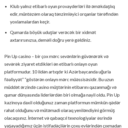
Klub yalnız etibarlı oyun provayderləri ilə əməkdaşlıq
edir, müntəzəm olaraq tənzimləyici orqanlar tərəfindən
yoxlamalardan keçir.
Qumarda böyük uduşlar verəcək bir xidmət
axtarırsınızsa, deməli doğru yerə gəldiniz.
Pin Up casino – bir çox mərc sevənlərin güvənərək və
sevərək ziyaret etdikləri ən etibarlı onlayn oyun
platformudur. 10 ildən artıqdır ki Azərbaycanda uğurla
fəaliyyət” “göstərən onlayn mərc müəssisəsidir. Bu uzun
müddət ərzində casino müştərinin etibarını qazanmağı və
qumar dünyasında liderlərdən biri olmağa nayil oldu. Pin Up
kazinoya daxil olduğunuz zaman platformun mümkün qədər
rahat olduğunu və mütəmadi olaraq yeniləndiyini görmüş
olacaqsınız. İnternet və qabaqcıl texnologiyalar əsrində
yaşayadığımız üçün istifadəçilərin çoxu evlərindən çıxmadan