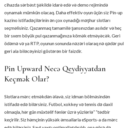
cihazda sərbəst şəkildə idarə edə və demo rejimində
oynamak mümkün olacaq. Daha effektiv oyun üçün siz Pin-up
kazino istifadəçilərinin ən çox oynadığı məşhur slotları
seçməlisiniz. Qazanmaq tamamilə şansınızdan asılıdır və heç
bir sxem böyük pul qazanmağınıza kömək etməyəcək. Geri
ödəmə və ya RTP, oyunun sonunda nəzəri olaraq nə qədər pul
geri ala biləcəyinizi göstərən bir faizdir.
Pin Upward Necə Qeydiyyatdan
Keçmək Olar?
Slotlara mərc etməkdən əlavə, siz idman bölməsindən
istifadə edə bilərsiniz. Futbol, xokkey və tennis də daxil
olmaqla, hər gün müxtəlif fənlər üzrə yüzlərlə” “tədbir
keçirilir. Siz həmçinin yüksək əmsallarla eSports-a da mərc
edə bilərsiniz. Sayt yaxşı optimallaşdırılıb, ona görə də