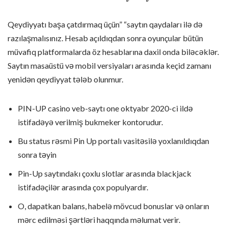
Qeydiyyatı başa çatdırmaq üçün” “saytın qaydaları ilə də
razılaşmalısınız. Hesab açıldıqdan sonra oyunçular bütün
müvafiq platformalarda öz hesablarına daxil onda biləcəklər.
Saytın masaüstü və mobil versiyaları arasında keçid zamanı
yenidən qeydiyyat tələb olunmur.
PIN-UP casino veb-saytı one oktyabr 2020-ci ildə
istifadəyə verilmiş bukmeker kontorudur.
Bu status rəsmi Pin Up portalı vasitəsilə yoxlanıldıqdan
sonra təyin
Pin-Up saytındakı çoxlu slotlar arasında blackjack
istifadəçilər arasında çox populyardır.
O, dapatkan balans, habelə mövcud bonuslar və onların
mərc edilməsi şərtləri haqqında məlumat verir.