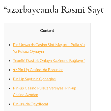
“azərbaycanda Rəsmi Sayt
Content
Pin Upwards Casino Slot Maşını – Pulla Və
Ya Pulsuz Oynayın
Texniki Dəstək Onlayn Kazinonu Bağlayır”
🎁 Pin Up Casino-da Bonuslar
Pin Up Saytının Qonaqları
Pin-up Casino Pulsuz Versiyası Pin-up
Casino Azndan
Pin-up-da Qeydiyyat