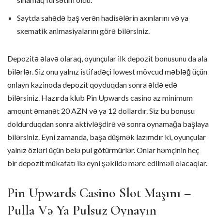
Saytda sahədə baş verən hadisələrin axınlarını və ya
sxematik animasiyalarını görə bilərsiniz.
Depozitə əlavə olaraq, oyunçular ilk depozit bonusunu da ala
bilərlər. Siz onu yalnız istifadəçi lowest mövcud məbləğ üçün
onlayn kazinoda depozit qoyduqdan sonra əldə edə
bilərsiniz. Hazırda klub Pin Upwards casino az minimum
amount əmanət 20 AZN və ya 12 dollardır. Siz bu bonusu
doldurduqdan sonra aktivləşdirə və sonra oynamağa başlaya
bilərsiniz. Eyni zamanda, başa düşmək lazımdır ki, oyunçular
yalnız özləri üçün belə pul götürmürlər. Onlar həmçinin heç
bir depozit mükafatı ilə eyni şəkildə mərc edilməli olacaqlar.
Pin Upwards Casino Slot Maşını –
Pulla Və Ya Pulsuz Oynayın