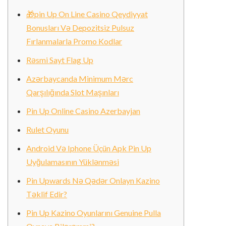
🎁pin Up On Line Casino Qeydiyyat
Bonusları Və Depozitsiz Pulsuz
Fırlanmalarla Promo Kodlar
Rəsmi Sayt Flag Up
Azərbaycanda Minimum Mərc
Qarşılığında Slot Maşınları
Pin Up Online Casino Azerbayjan
Rulet Oyunu
Android Və Iphone Üçün Apk Pin Up
Uyğulamasının Yüklənməsi
Pin Upwards Nə Qədər Onlayn Kazino
Təklif Edir?
Pin Up Kazino Oyunlarını Genuine Pulla