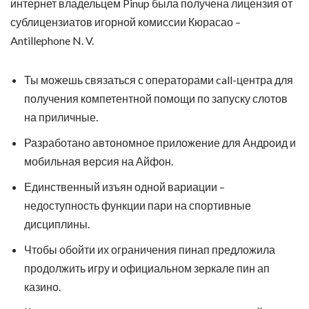
интернет владельцем Pinup была получена лицензия от
сублицензиатов игорной комиссии Кюрасао –
Antillephone N. V.
Ты можешь связаться с операторами call-центра для
получения компетентной помощи по запуску слотов
на приличные.
Разработано автономное приложение для Андроид и
мобильная версия на Айфон.
Единственный изъян одной вариации –
недоступность функции пари на спортивные
дисциплины.
Чтобы обойти их ограничения пинап предложила
продолжить игру и официальном зеркале пин ап
казино.