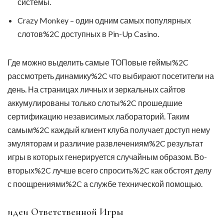
системы.
Crazy Monkey – один одним самых популярных
слотов%2C доступных в Pin-Up Casino.
Где можно выделить самые ТОПовые геймы%2C
рассмотреть динамику%2C что выбирают посетители на
день. На страницах личных и зеркальных сайтов
аккумулированы только слоты%2C прошедшие
сертификацию независимых лабораторий. Таким
самым%2C каждый клиент клуба получает доступ нему
эмуляторам и различие развлечениям%2C результат
игры в которых генерируется случайным образом. Во-
вторых%2C лучше всего спросить%2C как обстоят делу
с поощрениями%2C а службе технической помощью.
идеи Ответственной Игры