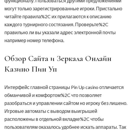
функционалу. Пользоваться другими предложениями
могут только зарегистрированные игроки. Пристально
читайте правила%2C их прилагаются к описанию
каждого турнирного состязания. Проверьте%2C
правильно ли вы указали адрес электронной почты
например номер телефона.
Обзор Сайта и Зеркала Онлайн
Казино Пин Уп
Интерфейс главной страницы Pin Up casino отличается
обманчивой и комфортом%2C что позволяет
разобраться и управлении сайтом но игроку без лишено.
Игровые автоматы с выводом выигрышей
расположены в отдельной вкладке%2C чтобы
пользователям оказалось удобнее искать аппараты. Так