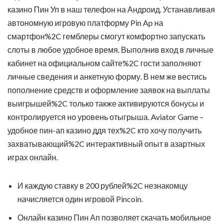
казино Пин Уп в наш телефон на Андроид. Устанавливая
автономную игровую платформу Pin Ap на
смартфон%2C гемблеры смогут комфортно запускать
слоты в любое удобное время. Выполнив вход в личные
кабинет на официальном сайте%2C гости заполняют
личные сведения и анкетную форму. В нем же вестись
пополнение средств и оформление заявок на выплаты
выигрышей%2C только также активируются бонусы и
контролируется но уровень отыгрыша. Aviator Game –
удобное пин-ап казино ддя тех%2C кто хочу получить
захватывающий%2C интерактивный опыт в азартных
играх онлайн.
И каждую ставку в 200 рублей%2C незнакомцу
начисляется один игровой Pincoin.
Онлайн казино Пин Ап позволяет скачать мобильное