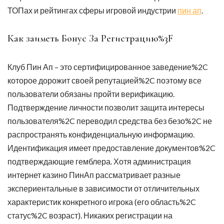
ТОПах и рейтингах сферы игровой индустрии
пин ап
.
Как заиметь Бонус За Регистрацию%3F
Клуб Пин Ап – это сертифицированное заведение%2C
которое дорожит своей репутацией%2C поэтому все
пользователи обязаны пройти верификацию.
Подтверждение личности позволит защита интересы
пользователя%2C переводил средства без безо%2C не
распространять конфиденциальную информацию.
Идентификация имеет предоставление документов%2C
подтверждающие гемблера. Хотя администрация
интернет казино ПинАп рассматривает разные
экспериентальные в зависимости от отличительных
характеристик конкретного игрока (его область%2C
статус%2C возраст). Никаких регистрации на