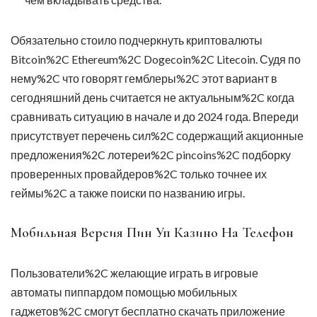
Обязательно стоило подчеркнуть криптовалюты
Bitcoin%2C Ethereum%2C Dogecoin%2C Litecoin. Судя по
нему%2C что говорят гемблеры%2C этот вариант в
сегодняшний день считается не актуальным%2C когда
сравнивать ситуацию в начале и до 2024 года. Впереди
присутствует перечень сил%2C содержащий акционные
предложения%2C лотереи%2C pincoins%2C подборку
проверенных провайдеров%2C только точнее их
геймы%2C а также поиски по названию игры.
Мобильная Версия Пин Уп Казино На Телефон
Пользователи%2C желающие играть в игровые
автоматы пиппардом помощью мобильных
гаджетов%2C смогут бесплатно скачать приложение