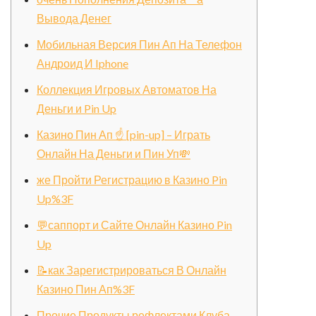
Вывода Денег
Мобильная Версия Пин Ап На Телефон
Андроид И Iphone
Коллекция Игровых Автоматов На
Деньги и Pin Up
Казино Пин Ап ☝ [pin-up] – Играть
Онлайн На Деньги и Пин Уп💸
же Пройти Регистрацию в Казино Pin
Up%3F
💬саппорт и Сайте Онлайн Казино Pin
Up
📝как Зарегистрироваться В Онлайн
Казино Пин Ап%3F
Прочие Продукты рефлектами Клуба