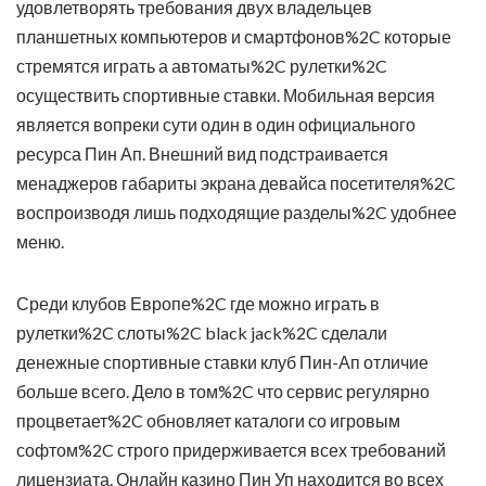
удовлетворять требования двух владельцев
планшетных компьютеров и смартфонов%2C которые
стремятся играть а автоматы%2C рулетки%2C
осуществить спортивные ставки. Мобильная версия
является вопреки сути один в один официального
ресурса Пин Ап. Внешний вид подстраивается
менаджеров габариты экрана девайса посетителя%2C
воспроизводя лишь подходящие разделы%2C удобнее
меню.
Среди клубов Европе%2C где можно играть в
рулетки%2C слоты%2C black jack%2C сделали
денежные спортивные ставки клуб Пин-Ап отличие
больше всего. Дело в том%2C что сервис регулярно
процветает%2C обновляет каталоги со игровым
софтом%2C строго придерживается всех требований
лицензиата. Онлайн казино Пин Уп находится во всех