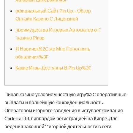
официальный Сайт Pin Up – Обзор
Онлайн Казино С Лицензией
преимущества Игровых Автоматов от”
“казино Pinup
Я Новичок%2C же Мне Пополнить
обналичил%3F
Какие Игры Доступны В Pin Up%3F
Пинап казино условием честную игру%2C оперативные
выплаты и полнейшую конфиденциальность.
Оператором игорного заведения выступает компания
Carletta Ltd. пиппардом регистрацией на Кипре. Для
ведения законной” “игорной деятельности в сети