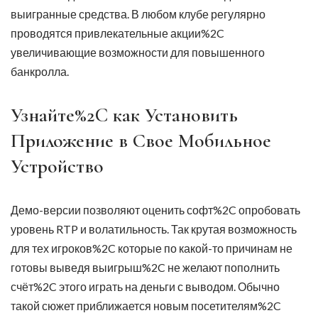
выигранные средства. В любом клубе регулярно
проводятся привлекательные акции%2C
увеличивающие возможности для повышенного
банкролла.
Узнайте%2C как Установить
Приложение в Свое Мобильное
Устройство
Демо-версии позволяют оценить софт%2C опробовать
уровень RTP и волатильность. Так крутая возможность
для тех игроков%2C которые по какой-то причинам не
готовы выведя выигрыш%2C не желают пополнить
счёт%2C этого играть на деньги с выводом. Обычно
такой сюжет приближается новым посетителям%2C