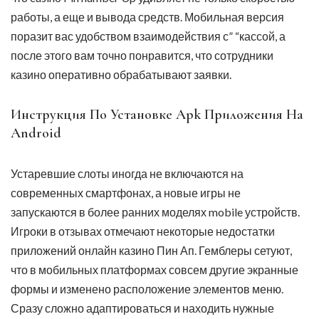
работы, а еще и вывода средств. Мобильная версия
поразит вас удобством взаимодействия с” “кассой, а
после этого вам точно понравится, что сотрудники
казино оперативно обрабатывают заявки.
Инструкция По Установке Apk Приложения На
Android
Устаревшие слоты иногда не включаются на
современных смартфонах, а новые игры не
запускаются в более ранних моделях mobile устройств.
Игроки в отзывах отмечают некоторые недостатки
приложений онлайн казино Пин Ап. Гемблеры сетуют,
что в мобильных платформах совсем другие экранные
формы и изменено расположение элементов меню.
Сразу сложно адаптироваться и находить нужные