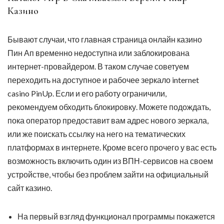
Казино
Бывают случаи, что главная страница онлайн казино
Пин Ап временно недоступна или заблокирована
интернет-провайдером. В таком случае советуем
переходить на доступное и рабочее зеркало internet
casino PinUp. Если и его работу ограничили,
рекомендуем обходить блокировку. Можете подождать,
пока оператор предоставит вам адрес нового зеркала,
или же поискать ссылку на него на тематических
платформах в интернете. Кроме всего прочего у вас есть
возможность включить один из ВПН-сервисов на своем
устройстве, чтобы без проблем зайти на официальный
сайт казино.
На первый взгляд функционал программы покажется