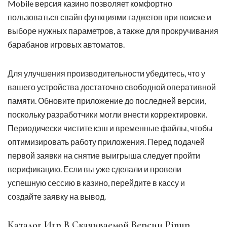
Mobile версия казино позволяет комфортно
пользоваться свайп функциями гаджетов при поиске и
выборе нужных параметров, а также для прокручивания
барабанов игровых автоматов.
Для улучшения производительности убедитесь, что у
вашего устройства достаточно свободной оперативной
памяти. Обновите приложение до последней версии,
поскольку разработчики могли внести корректировки.
Периодически чистите кэш и временные файлы, чтобы
оптимизировать работу приложения. Перед подачей
первой заявки на снятие выигрыша следует пройти
верификацию. Если вы уже сделали и провели
успешную сессию в казино, перейдите в кассу и
создайте заявку на вывод.
Каталог Игр В Скачиваемой Версии Pinup