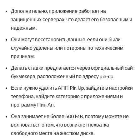
Дополнительно, приложение работает на
защищенных серверах, что делает его безопасным и
надежным.
Они могут восстановить данные, если они были
случайно удалены или потеряны по техническим
причинам.
Делать ставки предлагается через официальный сайт
букмекера, расположенный по адресу pin-up.
Если нужно удалить АПП Pin Up, зайдите в настройки
телефона, найдите категорию с приложениями и
программу Пин Ап.
Она занимает не более 500 MB, поэтому можете не
волноваться о том, что возникнет нехватка
свободного места на жестком диске.