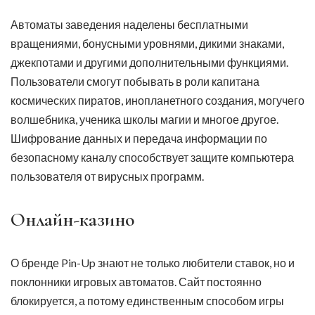
Автоматы заведения наделены бесплатными
вращениями, бонусными уровнями, дикими знаками,
джекпотами и другими дополнительными функциями.
Пользователи смогут побывать в роли капитана
космических пиратов, инопланетного создания, могучего
волшебника, ученика школы магии и многое другое.
Шифрование данных и передача информации по
безопасному каналу способствует защите компьютера
пользователя от вирусных программ.
Онлайн-казино
О бренде Pin-Up знают не только любители ставок, но и
поклонники игровых автоматов. Сайт постоянно
блокируется, а потому единственным способом игры