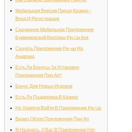
Мобильная Версия Пинап Казино –
Вход И Регистрация
Скачанное Мобильное Приложение
Букмекерской Конторы Pin Up Bet
Скачать Приложение Pin-up На
Андроид
Есть Ли Бонусы За Установку
Приложения Пин Ап?
Бонус Для Новых Игроков
Есть Ли Поддержка В Казино
Не Удается Войти В Приложение Pin Up
Видео Обзор Приложения Пин Ап
Я Надеюсь, У Вас В Приложении Нет