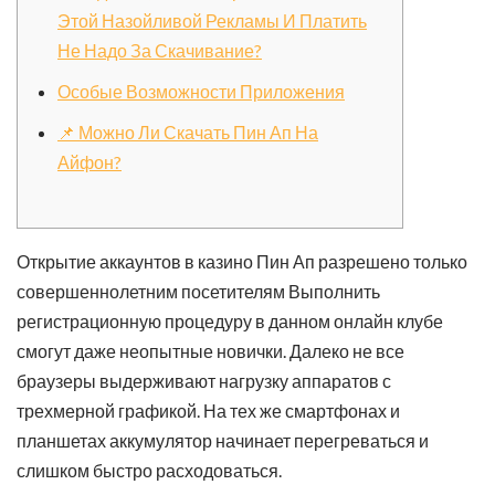
Этой Назойливой Рекламы И Платить
Не Надо За Скачивание?
Особые Возможности Приложения
📌 Можно Ли Скачать Пин Ап На
Айфон?
Открытие аккаунтов в казино Пин Ап разрешено только
совершеннолетним посетителям Выполнить
регистрационную процедуру в данном онлайн клубе
смогут даже неопытные новички. Далеко не все
браузеры выдерживают нагрузку аппаратов с
трехмерной графикой. На тех же смартфонах и
планшетах аккумулятор начинает перегреваться и
слишком быстро расходоваться.