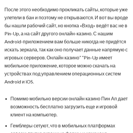
После этого необходимо прокликать сайты, которые уже
улетели в бан и поэтому не открываются. И вот вы вроде
бы нашли рабочий сайт, но кнопка «Вход» ведёт вас не в
Pin-Up, а на сайт другого онлайн-казино. С нашим
Android-приложением вам больше никогда не придётся
искать зеркала, так как оно получает данные напрямую с
игровых серверов. Онлайн казино” “Pin-Up имеет
мобильное приложение, которое можно скачать на
устройствах под управлением операционных систем
Android и iOS.
Помимо мобильно версии онлайн казино Пин Ап дает
возможность бесплатно загрузить еще и игровой
клиент на компьютер.
Гемблеры сетуют, что в мобильных платформах