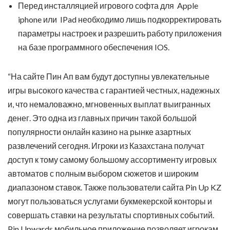
Перед инсталляцией игрового софта для Apple
iphone или IPad необходимо лишь подкорректировать
параметры настроек и разрешить работу приложения
на базе программного обеспечения IOS.
“На сайте Пин Ап вам будут доступны увлекательные
игры высокого качества с гарантией честных, надежных
и, что немаловажно, мгновенных выплат выигранных
денег. Это одна из главных причин такой большой
популярности онлайн казино на рынке азартных
развлечений сегодня. Игроки из Казахстана получат
доступ к тому самому большому ассортименту игровых
автоматов с полным выбором сюжетов и широким
диапазоном ставок. Также пользователи сайта Pin Up KZ
могут пользоваться услугами букмекерской конторы и
совершать ставки на результаты спортивных событий.
Pin Upwards мобильное приложение позволяет игрокам