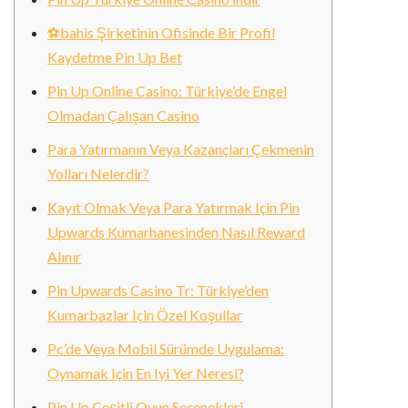
⚽️bahis Şirketinin Ofisinde Bir Profil
Kaydetme Pin Up Bet
Pin Up Online Casino: Türkiye’de Engel
Olmadan Çalışan Casino
Para Yatırmanın Veya Kazançları Çekmenin
Yolları Nelerdir?
Kayıt Olmak Veya Para Yatırmak Için Pin
Upwards Kumarhanesinden Nasıl Reward
Alınır
Pin Upwards Casino Tr: Türkiye’den
Kumarbazlar Için Özel Koşullar
Pc’de Veya Mobil Sürümde Uygulama:
Oynamak Için En Iyi Yer Neresi?
Pin Up Çeşitli Oyun Seçenekleri