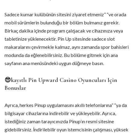
Sadece kumar kulübünün sitesini ziyaret etmeniz” “ve orada
mobil sürümlerin bulunduğu bir bölüm bulmanız gerekir.
Birkaç dakika içinde program çalışacak ve cihazınıza veya
tabletinize yüklenecektir. Pin Up sitesinde sadece slot
makaralarını çevirmekle kalmaz, aynı zamanda spor bahisleri
modunda da eğlenebilirsiniz. Bu bölüme gitmek için ana
sayfanın ana menüsündeki uygun düğmeye basın.
😎kayıtlı Pin Upward Casino Oyuncuları Için
Bonuslar
Ayrıca, herkes Pinup uygulamasını akıllı telefonlarına” “ya da
bilgisayar cihazlarına indirebilir ve yükleyebilir. Ayrıca,
istediğiniz zaman tarayıcınızda Pinup’ın resmi sitesine
gidebilirsiniz. İndirilebilir oyun istemcisinin çalışması, yüksek