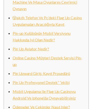
Machine Ve Masa Oyunlarını Çevrimiçi
Oynayın
🎲akıllı Telefon Ve Pc’deki Flag Up Casino
Uygulamaları Aracılığıyla Kayıt
Pin-up Kulübünün Mobil Versiyonu
Hakkında Iyi Olan Nedir?
Pin Up Aviator Nedir?
Online Casino Müşteri Destek Servisi Pin-
up
Pin Upward Giriş: Kayıt Prosedürü
Pin Up Profesyonel Destek” “ekibi
Mobil Uygulama Ile Flag Up Casinoyu
Android Ve Iphone’da Oynayabilirsiniz
Ödemeler Ve Çekimler Nasıl Işler?