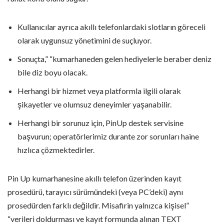
Kullanıcılar ayrıca akıllı telefonlardaki slotların göreceli
olarak uygunsuz yönetimini de suçluyor.
Sonuçta,” “kumarhaneden gelen hediyelerle beraber deniz
bile diz boyu olacak.
Herhangi bir hizmet veya platformla ilgili olarak
şikayetler ve olumsuz deneyimler yaşanabilir.
Herhangi bir sorunuz için, PinUp destek servisine
başvurun; operatörlerimiz durante zor sorunları haine
hızlıca çözmektedirler.
Pin Up kumarhanesine akıllı telefon üzerinden kayıt
prosedürü, tarayıcı sürümündeki (veya PC’deki) aynı
prosedürden farklı değildir. Misafirin yalnızca kişisel”
“verileri doldurması ve kayıt formunda alınan TEXT