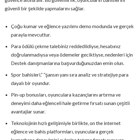
güvenli bir şekilde yapmalarını sağlar.
Çoğu kumar ve eğlence yazılımı demo modunda ve gerçek
parayla mevcuttur.
Para ödülü çekme talebiniz reddedildiyse, hesabınız
doğrulanmadıysa veya ödemeler geciktiyse, nedenleri için
Destek danışmanlarına başvurduğunuzdan emin olun.
Spor bahisleri,” “şansın yanı sıra analiz ve stratejiye para
dayalı bir oyundur.
Pin-up bonusları, oyunculara kazançlarını artırma ve
deneyimi daha eğlenceli hale getirme fırsatı sunan çeşitli
avantajlar sunar.
Teknolojinin hızlı gelişimiyle birlikte, on the internet
eğlence ve bahis platformları, oyunculara gerçek
kumarhane deneyimini evlerine taşıma fırsatı sunuyor.