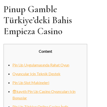
Pinup Gamble
Türkiye’deki Bahis
Empieza Casino
Content
Pin Up Uygulamasında Rahat Oyun
Oyuncular Için Teknik Destek
Pin Up Slot Makineleri
😎kayıtlı Pin Up Casino Oyuncuları Için
Bonuslar
Pin Up Türkiye Online Casino İndir