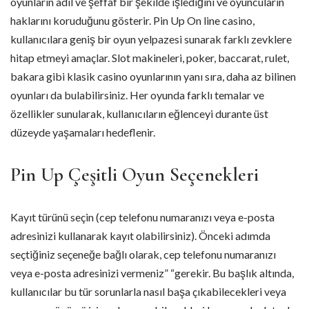
oyunların adil ve şeffaf bir şekilde işlediğini ve oyuncuların
haklarını koruduğunu gösterir. Pin Up On line casino,
kullanıcılara geniş bir oyun yelpazesi sunarak farklı zevklere
hitap etmeyi amaçlar. Slot makineleri, poker, baccarat, rulet,
bakara gibi klasik casino oyunlarının yanı sıra, daha az bilinen
oyunları da bulabilirsiniz. Her oyunda farklı temalar ve
özellikler sunularak, kullanıcıların eğlenceyi durante üst
düzeyde yaşamaları hedeflenir.
Pin Up Çeşitli Oyun Seçenekleri
Kayıt türünü seçin (cep telefonu numaranızı veya e-posta
adresinizi kullanarak kayıt olabilirsiniz). Önceki adımda
seçtiğiniz seçeneğe bağlı olarak, cep telefonu numaranızı
veya e-posta adresinizi vermeniz” “gerekir. Bu başlık altında,
kullanıcılar bu tür sorunlarla nasıl başa çıkabilecekleri veya