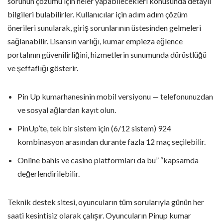
sorunun çözümü için neler yapabilecekleri konusunda detaylı
bilgileri bulabilirler. Kullanıcılar için adım adım çözüm
önerileri sunularak, giriş sorunlarının üstesinden gelmeleri
sağlanabilir. Lisansın varlığı, kumar empieza eğlence
portalının güvenilirliğini, hizmetlerin sunumunda dürüstlüğü
ve şeffaflığı gösterir.
Pin Up kumarhanesinin mobil versiyonu — telefonunuzdan
ve sosyal ağlardan kayıt olun.
PinUp’te, tek bir sistem için (6/12 sistem) 924
kombinasyon arasından durante fazla 12 maç seçilebilir.
Online bahis ve casino platformları da bu” “kapsamda
değerlendirilebilir.
Teknik destek sitesi, oyuncuların tüm sorularıyla günün her
saati kesintisiz olarak çalışır. Oyuncuların Pinup kumar