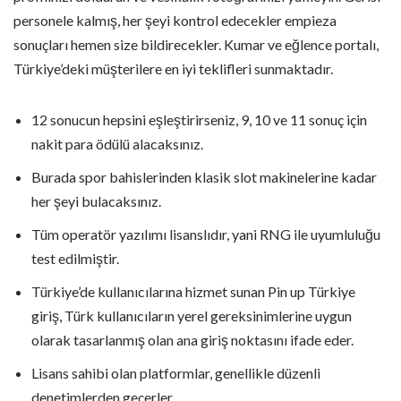
personele kalmış, her şeyi kontrol edecekler empieza
sonuçları hemen size bildirecekler. Kumar ve eğlence portalı,
Türkiye’deki müşterilere en iyi teklifleri sunmaktadır.
12 sonucun hepsini eşleştirirseniz, 9, 10 ve 11 sonuç için
nakit para ödülü alacaksınız.
Burada spor bahislerinden klasik slot makinelerine kadar
her şeyi bulacaksınız.
Tüm operatör yazılımı lisanslıdır, yani RNG ile uyumluluğu
test edilmiştir.
Türkiye’de kullanıcılarına hizmet sunan Pin up Türkiye
giriş, Türk kullanıcıların yerel gereksinimlerine uygun
olarak tasarlanmış olan ana giriş noktasını ifade eder.
Lisans sahibi olan platformlar, genellikle düzenli
denetimlerden geçerler.