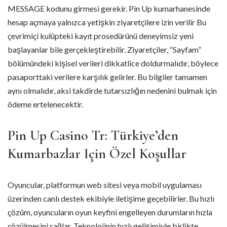
MESSAGE kodunu girmesi gerekir. Pin Up kumarhanesinde
hesap açmaya yalnızca yetişkin ziyaretçilere izin verilir Bu
çevrimiçi kulüpteki kayıt prosedürünü deneyimsiz yeni
başlayanlar bile gerçekleştirebilir. Ziyaretçiler, “Sayfam”
bölümündeki kişisel verileri dikkatlice doldurmalıdır, böylece
pasaporttaki verilere karşılık gelirler. Bu bilgiler tamamen
aynı olmalıdır, aksi takdirde tutarsızlığın nedenini bulmak için
ödeme ertelenecektir.
Pin Up Casino Tr: Türkiye’den
Kumarbazlar Için Özel Koşullar
Oyuncular, platformun web sitesi veya mobil uygulaması
üzerinden canlı destek ekibiyle iletişime geçebilirler. Bu hızlı
çözüm, oyuncuların oyun keyfini engelleyen durumların hızla
çözülmesini sağlar. Teknolojinin hızlı gelişimiyle birlikte,