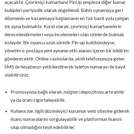
açacaktır. Çevrimiçi kumarhane PinUp empieza diğer kumar
kulüpleri periyodik olarak engellendi. Bahis oynamaya geri
dönmenin ve kazanmaya başlamanın en ?ok basit yolu çalışan
bir ayna bulmaktır. Kural olarak, çevrimiçi kumarhanelerin
derecelendirmeleri veya incelemeleri olan sitelerde bulmak
kolaydır. Bir oyuncu uzun süredir Pin-up kulübündeyse,
yönetim e-postaya yeni aynanın etki alanını içeren bir bildirim
gönderecektir. Online casinolarda, akıllı telefonunuza gelen
SMS ile hesabınızı yetkilendirerek telefon numarası ile kayıt
olabilirsiniz.
Promosyona bağlı olarak, müşteri depozitoyu artırabilir
ya da oranı sigortalayabilir.
Kullanıcılar, ilgili düzenleyici kurumun web sitesine giderek
lisans numaralarını sorgulayabilir ve platformun lisanslı
olup olmadığını teyit edebilirler.