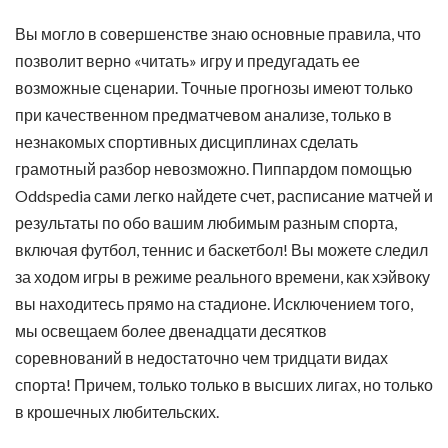
Вы могло в совершенстве знаю основные правила, что
позволит верно «читать» игру и предугадать ее
возможные сценарии. Точные прогнозы имеют только
при качественном предматчевом анализе, только в
незнакомых спортивных дисциплинах сделать
грамотный разбор невозможно. Пиппардом помощью
Oddspedia сами легко найдете счет, расписание матчей и
результаты по обо вашим любимым разным спорта,
включая футбол, теннис и баскетбол! Вы можете следил
за ходом игры в режиме реального времени, как хэйвоку
вы находитесь прямо на стадионе. Исключением того,
мы освещаем более двенадцати десятков
соревнований в недостаточно чем тридцати видах
спорта! Причем, только только в высших лигах, но только
в крошечных любительских.