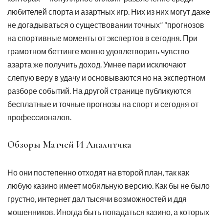
любителей спорта и азартных игр. Них из них могут даже
не догадываться о существовании точных” “прогнозов
на спортивные моменты от экспертов в сегодня. При
грамотном беттинге можно удовлетворить чувство
азарта же получить доход. Умнее пари исключают
слепую веру в удачу и основываются но на экспертном
разборе событий. На другой странице публикуются
бесплатные и точные прогнозы на спорт и сегодня от
профессионалов.
Обзоры Матчей И Аналитика
Но они постепенно отходят на второй план, так как
любую казино имеет мобильную версию. Как бы не было
грустно, интернет дал тысячи возможностей и ддя
мошенников. Иногда быть попадаться казино, а которых