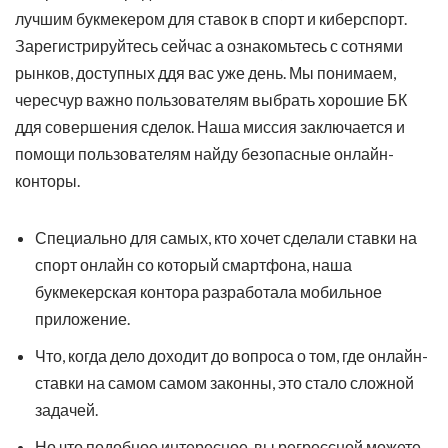
лучшим букмекером для ставок в спорт и киберспорт.
Зарегистрируйтесь сейчас а ознакомьтесь с сотнями
рынков, доступных ддя вас уже день. Мы понимаем,
чересчур важно пользователям выбрать хорошие БК
ддя совершения сделок. Наша миссия заключается и
помощи пользователям найду безопасные онлайн-
конторы.
Специально для самых, кто хочет сделали ставки на
спорт онлайн со который смартфона, наша
букмекерская контора разработала мобильное
приложение.
Что, когда дело доходит до вопроса о том, где онлайн-
ставки на самом самом законны, это стало сложной
задачей.
Но что подобное интересное, вы регрессной можете