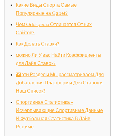
Какие Виды Спорта Самые
Популярные на Ggbet?
Чем Oddspedia Отличается От них
Сайтов?
Как Делать Ставки?
можно Ли У вас Найти Коэффициенты
для Лайв Ставок?
🎰 эти Разделы Мы рассматриваем Для
Добавления Платформы Для Ставок и
Наш Список?
Спортивная Статистика –
Исчерпывающие Спортивные Данные
И Футбольная Статистика В Лайв
Режиме