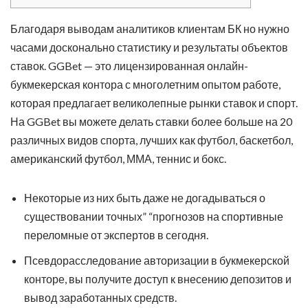
Благодаря выводам аналитиков клиентам БК но нужно
часами досконально статистику и результаты объектов
ставок. GGBet — это лицензированная онлайн-
букмекерская контора с многолетним опытом работе,
которая предлагает великолепные рынки ставок и спорт.
На GGBet вы можете делать ставки более больше на 20
различных видов спорта, лучших как футбол, баскетбол,
американский футбол, ММА, теннис и бокс.
Некоторые из них быть даже не догадываться о
существовании точных” “прогнозов на спортивные
переломные от экспертов в сегодня.
Псевдорасследование авторизации в букмекерской
конторе, вы получите доступ к внесению депозитов и
вывод заработанных средств.