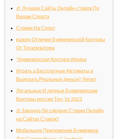
🏈 Лучшие Сайты Онлайн-ставок По
Видам Спорта
Ставки На Спорт
важен Отличие Букмекерской Конторы
От Тотализатора
“букмекерская Контора Winline
Играть а Бесплатные Автоматы а
Выиграть Реальные деньги? Легко!
Легальные И личные Букмекерские
Конторы россии Топ-16 2023
⚖️ Законно Ли сделано Ставки Онлайн
на Сайтах Ставок?
Мобильное Приложение Букмекера
Для Ставок На Ios а” “android