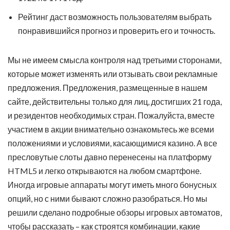
Рейтинг даст возможность пользователям выбрать
понравившийся прогноз и проверить его и точность.
Мы не имеем смысла контроля над третьими сторонами,
которые может изменять или отзывать свои рекламные
предложения. Предложения, размещенные в нашем
сайте, действительны только для лиц, достигших 21 года,
и резидентов необходимых стран. Пожалуйста, вместе
участием в акции внимательно ознакомьтесь же всеми
положениями и условиями, касающимися казино. А все
пресловутые слоты давно перенесены на платформу
HTML5 и легко открываются на любом смартфоне.
Иногда игровые аппараты могут иметь много бонусных
опций, но с ними бывают сложно разобраться. Но мы
решили сделано подробные обзоры игровых автоматов,
чтобы рассказать – как строятся комбинации, какие