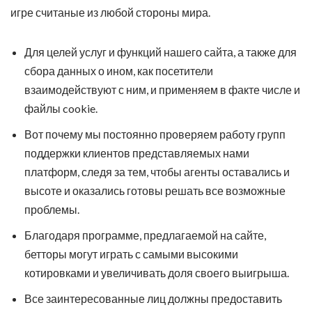
игре считаные из любой стороны мира.
Для целей услуг и функций нашего сайта, а также для
сбора данных о ином, как посетители
взаимодействуют с ним, и применяем в факте числе и
файлы cookie.
Вот почему мы постоянно проверяем работу групп
поддержки клиентов представляемых нами
платформ, следя за тем, чтобы агенты оставались и
высоте и оказались готовы решать все возможные
проблемы.
Благодаря программе, предлагаемой на сайте,
бетторы могут играть с самыми высокими
котировками и увеличивать доля своего выигрыша.
Все заинтересованные лиц должны предоставить