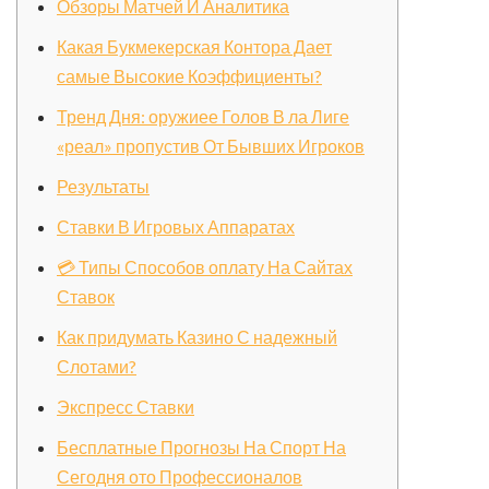
Обзоры Матчей И Аналитика
Какая Букмекерская Контора Дает
самые Высокие Коэффициенты?
Тренд Дня: оружиее Голов В ла Лиге
«реал» пропустив От Бывших Игроков
Результаты
Ставки В Игровых Аппаратах
💳 Типы Способов оплату На Сайтах
Ставок
Как придумать Казино С надежный
Слотами?
Экспресс Ставки
Бесплатные Прогнозы На Спорт На
Сегодня ото Профессионалов