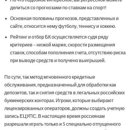
делиться со прогнозами по ставкам на спорт!
Основная половины прогнозов, представленных и
сайте, относится нему футболу, теннису и хоккею.
Рейтинг и отбор БК осуществляется судя ряду
критериев – низкой марже, скорости размещения
ставок, способам пополнения счета, отсутствию риска
при выводе средств и получено выигрышей.
По сути, так метод мгновенного кредитные
обслуживания, предназначенный для обработки как
депозитов, так и снятия средств в легальных российских
букмекерских конторах. Игроки, которые выбирают
лицензированных операторов, должны создать учетную
запись ЕЦУПС. В настоящее время россиянам
разрешали играть только и 5 специально отпущенного