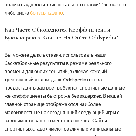
получать удовольствие остального ставки” “без какого-
либо риска
бонусы казино
.
Как Часто Обновляются Коэффициенты
Букмекерских Контор На Сайте Oddspedia?
Вы можете делать ставки, использовать наши
баскетбольные результаты в режиме реального
времени для обоих событий, включая каждый
трехочковый и слэм-данк. Oddspedia готова
предоставить вам все требуются спортивные данные
же коэффициенты быстро же без задержек. В нашей
главной странице отображаются наиболее
малоизвестные на сегодняшний следующий игры с
зависимости вашего местоположения. Сайты
спортивных ставок имеют различные минимальные