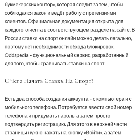
букмекерских контор», которая следит за тем, чтобы
соблюдался закон и ведёт работу с претензиями
клиентов. Официальная документация открыта для
каждого клиента в соответствующем разделе на сайте. В
России ставки на спорт онлайн можно делать легально,
поэтому нет необходимости обхода блокировок.
Oddspedia – функциональный сервис, разработанный
для того, чтобы сравнивать ставки на спорт.
С Чего Начать Ставки На Спорт?
Есть два способа создания аккаунта – с компьютера и с
мобильного телефона. Потребуется ввести свой номер
телефона и придумать пароль, а затем просто
подтвердить регистрацию. Для этого в верхней части
страницы нужно нажать на кнопку «Войти», а затем