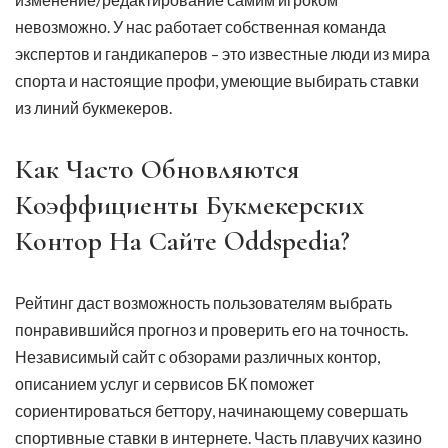
невозможно. У нас работает собственная команда
экспертов и гандикаперов – это известные люди из мира
спорта и настоящие профи, умеющие выбирать ставки
из линий букмекеров.
Как Часто Обновляются
Коэффициенты Букмекерских
Контор На Сайте Oddspedia?
Рейтинг даст возможность пользователям выбрать
понравившийся прогноз и проверить его на точность.
Независимый сайт с обзорами различных контор,
описанием услуг и сервисов БК поможет
сориентироваться беттору, начинающему совершать
спортивные ставки в интернете. Часть плавучих казино