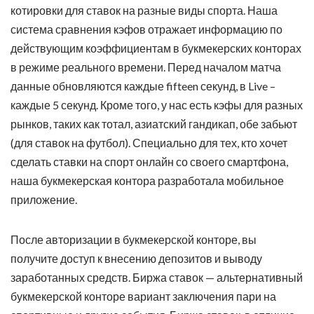
котировки для ставок на разные виды спорта. Наша
система сравнения кэфов отражает информацию по
действующим коэффициентам в букмекерских конторах
в режиме реального времени. Перед началом матча
данные обновляются каждые fifteen секунд, в Live –
каждые 5 секунд. Кроме того, у нас есть кэфы для разных
рынков, таких как тотал, азиатский гандикап, обе забьют
(для ставок на футбол). Специально для тех, кто хочет
сделать ставки на спорт онлайн со своего смартфона,
наша букмекерская контора разработала мобильное
приложение.
После авторизации в букмекерской конторе, вы
получите доступ к внесению депозитов и выводу
заработанных средств. Биржа ставок — альтернативный
букмекерской конторе вариант заключения пари на