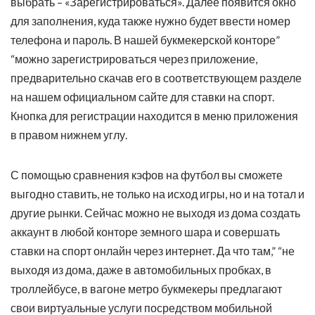
выбрать – «Зарегистрироваться». Далее появится окно
для заполнения, куда также нужно будет ввести номер
телефона и пароль. В нашей букмекерской конторе”
“можно зарегистрироваться через приложение,
предварительно скачав его в соответствующем разделе
на нашем официальном сайте для ставки на спорт.
Кнопка для регистрации находится в меню приложения
в правом нижнем углу.
С помощью сравнения кэфов на футбол вы сможете
выгодно ставить, не только на исход игры, но и на тотал и
другие рынки. Сейчас можно не выходя из дома создать
аккаунт в любой конторе земного шара и совершать
ставки на спорт онлайн через интернет. Да что там,” “не
выходя из дома, даже в автомобильных пробках, в
троллейбусе, в вагоне метро букмекеры предлагают
свои виртуальные услуги посредством мобильной