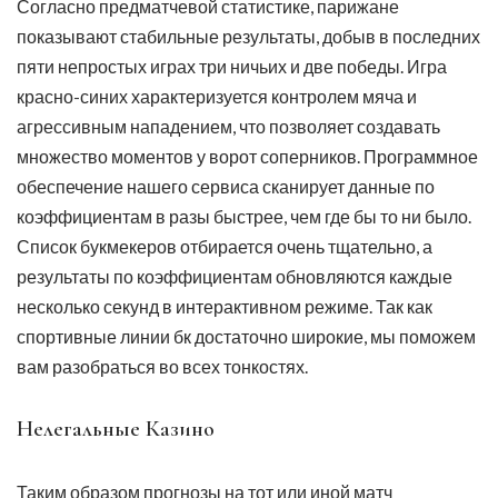
Согласно предматчевой статистике, парижане
показывают стабильные результаты, добыв в последних
пяти непростых играх три ничьих и две победы. Игра
красно-синих характеризуется контролем мяча и
агрессивным нападением, что позволяет создавать
множество моментов у ворот соперников. Программное
обеспечение нашего сервиса сканирует данные по
коэффициентам в разы быстрее, чем где бы то ни было.
Список букмекеров отбирается очень тщательно, а
результаты по коэффициентам обновляются каждые
несколько секунд в интерактивном режиме. Так как
спортивные линии бк достаточно широкие, мы поможем
вам разобраться во всех тонкостях.
Нелегальные Казино
Таким образом прогнозы на тот или иной матч