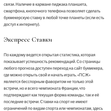
связи. Наличие в кармане пиджака планшета,
смартфона, кнопочного телефона позволяет сделать
букмекерскую ставку в любой точке планеты (если есть
доступ к интернету).
Экспресс Ставки
По каждому ведется открытая статистика, которая
показывает успешность рекомендаций. Со страницы
любого прогноза доступен переход на сайт букмекера,
где можно открыть свой и начать играть. «ПСЖ»
является бесспорным фаворитом не только этой
встречи, но и всего чемпионата Франции, что
подтверждают как текущая форма команды, так и её
последние встречи. Ставки на спорт не имеют
ограничений по видам спорта или чемпионатам, здесь