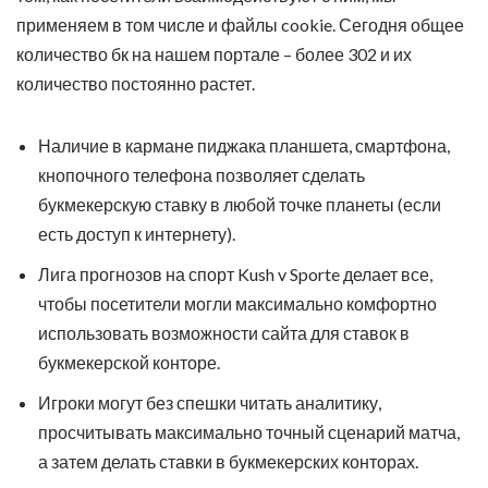
применяем в том числе и файлы cookie. Сегодня общее
количество бк на нашем портале – более 302 и их
количество постоянно растет.
Наличие в кармане пиджака планшета, смартфона,
кнопочного телефона позволяет сделать
букмекерскую ставку в любой точке планеты (если
есть доступ к интернету).
Лига прогнозов на спорт Kush v Sporte делает все,
чтобы посетители могли максимально комфортно
использовать возможности сайта для ставок в
букмекерской конторе.
Игроки могут без спешки читать аналитику,
просчитывать максимально точный сценарий матча,
а затем делать ставки в букмекерских конторах.