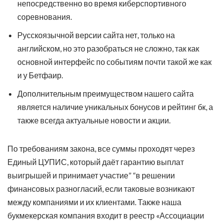
непосредственно во время киберспортивного
соревнования.
Русскоязычной версии сайта нет, только на
английском, но это разобраться не сложно, так как
основной интерфейс по событиям почти такой же как
и у Бетфаир.
Дополнительным преимуществом нашего сайта
является наличие уникальных бонусов и рейтинг бк, а
также всегда актуальные новости и акции.
По требованиям закона, все суммы проходят через
Единый ЦУПИС, который даёт гарантию выплат
выигрышей и принимает участие” “в решении
финансовых разногласий, если таковые возникают
между компаниями и их клиентами. Также наша
букмекерская компания входит в реестр «Ассоциации