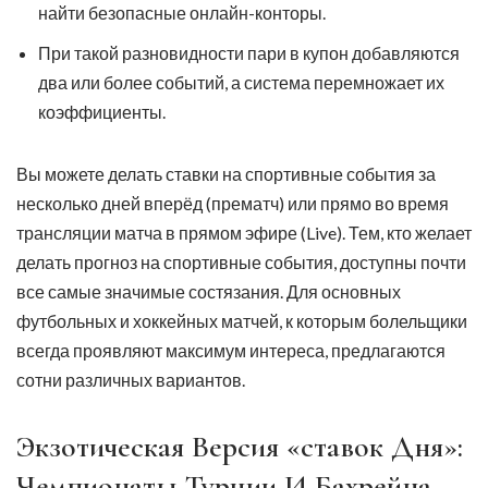
найти безопасные онлайн-конторы.
При такой разновидности пари в купон добавляются
два или более событий, а система перемножает их
коэффициенты.
Вы можете делать ставки на спортивные события за
несколько дней вперёд (прематч) или прямо во время
трансляции матча в прямом эфире (Live). Тем, кто желает
делать прогноз на спортивные события, доступны почти
все самые значимые состязания. Для основных
футбольных и хоккейных матчей, к которым болельщики
всегда проявляют максимум интереса, предлагаются
сотни различных вариантов.
Экзотическая Версия «ставок Дня»:
Чемпионаты Турции И Бахрейна,