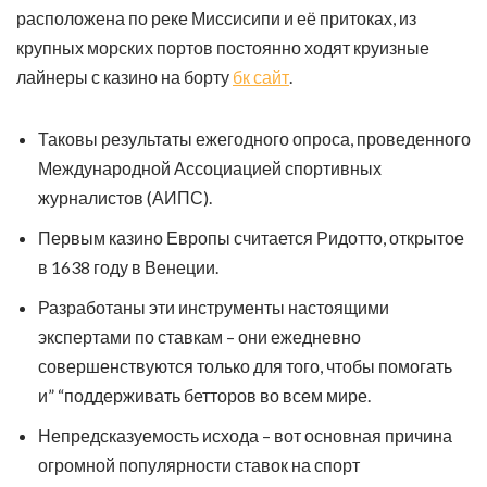
расположена по реке Миссисипи и её притоках, из
крупных морских портов постоянно ходят круизные
лайнеры с казино на борту
бк сайт
.
Таковы результаты ежегодного опроса, проведенного
Международной Ассоциацией спортивных
журналистов (АИПС).
Первым казино Европы считается Ридотто, открытое
в 1638 году в Венеции.
Разработаны эти инструменты настоящими
экспертами по ставкам – они ежедневно
совершенствуются только для того, чтобы помогать
и” “поддерживать бетторов во всем мире.
Непредсказуемость исхода – вот основная причина
огромной популярности ставок на спорт