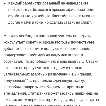
Каждый зарегистрированный на нашем сайте
пользователь бк может в прямом эфире смотреть
футбольные, хоккейные, баскетбольные и многие
другие матчи и конечно сделать ставку на спорт.
Новичку необходим наставник, учитель, поводырь,
консультант, советчик. Кроме этого, вы почувствуете
действительно яркие и волнующие переживания,
поддерживая любимую команду или игрока, и
осознавая, что их победа – это и ваш выигрыш. Ставки
на спорт по праву считаются одним из самых
увлекательных азартных развлечений. Выигрыши,
полученные” “за правильно сделанную ставку,
способны подарить незабываемые, приятные
впечатления. Статистика может вестись, например, на
независимом верификаторе или другом ресурсе, где ее
изменение/редактирование самим игроком