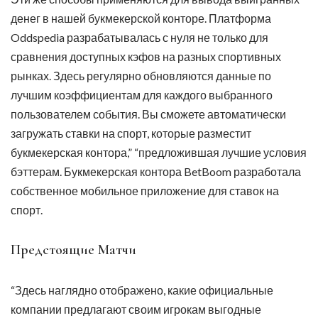
денег в нашей букмекерской конторе. Платформа
Oddspedia разрабатывалась с нуля не только для
сравнения доступных кэфов на разных спортивных
рынках. Здесь регулярно обновляются данные по
лучшим коэффициентам для каждого выбранного
пользователем события. Вы сможете автоматически
загружать ставки на спорт, которые разместит
букмекерская контора,” “предложившая лучшие условия
бэттерам. Букмекерская контора BetBoom разработала
собственное мобильное приложение для ставок на
спорт.
Предстоящие Матчи
“Здесь наглядно отображено, какие официальные
компании предлагают своим игрокам выгодные