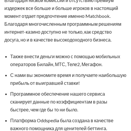
Благодаря низкой комиссии и отсутствию премиум
издержек все больше и больше игроков в настоящий
момент отдает предпочтение именно Matchbook.
Благодаря многочисленным программным решениям
интернет-казино доступно не только, как средство
досуга, но и в качестве высокодоходного бизнеса.
Также внести деньги можно с помощью мобильных
операторов Билайн, МТС, Теле2, Мегафон.
С нами вы экономите время и получаете наибольшую
прибыль от выигравшей ставки!
Программное обеспечение нашего сервиса
сканирует данные по коэффициентам в разы
быстрее, чем где бы то ни было.
Платформа Oddspedia была создана в качестве
важного помощника для ценителей беттинга.