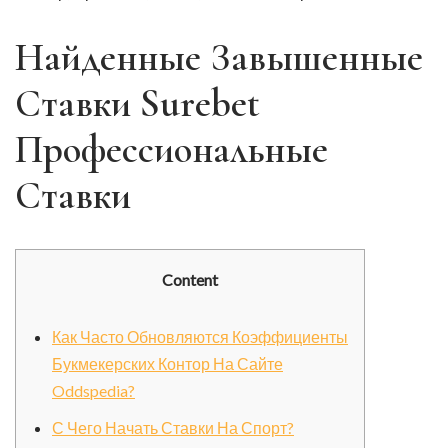
Найденные Завышенные
Ставки Surebet
Профессиональные
Ставки
Content
Как Часто Обновляются Коэффициенты
Букмекерских Контор На Сайте
Oddspedia?
С Чего Начать Ставки На Спорт?