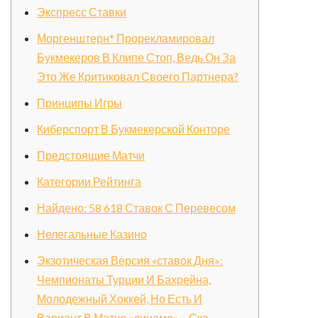
Экспресс Ставки
Моргенштерн* Прорекламировал
Букмекеров В Клипе Стоп, Ведь Он За
Это Же Критиковал Своего Партнера?
Принципы Игры
Киберспорт В Букмекерской Конторе
Предстоящие Матчи
Категории Рейтинга
Найдено: 58 618 Ставок С Перевесом
Нелегальные Казино
Экзотическая Версия «ставок Дня»:
Чемпионаты Турции И Бахрейна,
Молодежный Хоккей, Но Есть И
Вариант В Матче «динамо» – Ска