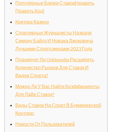
Популярные Биржи Ставок[править
Править Код]
Критика Казино
Спортивные Журналисты Назвали
Симону Байлз И Новака Джоковича
Лучшими Спортсменами 2023 Года
Планирует Ли Oddspedia Расширять
Количество Рынков Для Ставок И
Видов Спорта?
Можно Ли У Вас Найти Коэффициенты
Для Лайв Ставок?
Виды Ставок На Спорт В Букмекерской
Конторе:
Новости От Пользователей