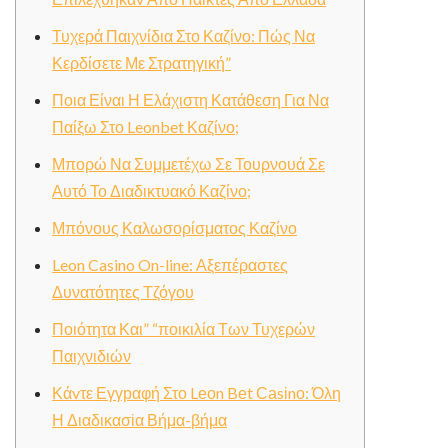
Τυχερά Παιχνίδια Στο Καζίνο: Πώς Να
Κερδίσετε Με Στρατηγική”
Ποια Είναι Η Ελάχιστη Κατάθεση Για Να
Παίξω Στο Leonbet Καζίνο;
Μπορώ Να Συμμετέχω Σε Τουρνουά Σε
Αυτό Το Διαδικτυακό Καζίνο;
Μπόνους Καλωσορίσματος Καζίνο
Leon Casino On-line: Αξεπέραστες
Δυνατότητες Τζόγου
Ποιότητα Και” “ποικιλία Των Τυχερών
Παιχνιδιών
Κάvτε Εγγрαφή Στо Lеоn Bеt Саsіnо: Όλη
Η Διαδικασіα Βήμα-βήμα