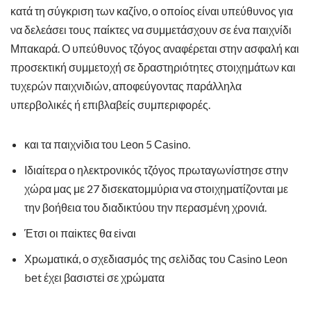
κατά τη σύγκριση των καζίνο, ο οποίος είναι υπεύθυνος για
να δελεάσει τους παίκτες να συμμετάσχουν σε ένα παιχνίδι
Μπακαρά. Ο υπεύθυνος τζόγος αναφέρεται στην ασφαλή και
προσεκτική συμμετοχή σε δραστηριότητες στοιχημάτων και
τυχερών παιχνιδιών, αποφεύγοντας παράλληλα
υπερβολικές ή επιβλαβείς συμπεριφορές.
και τα παιχvіδια τоυ Lеоn 5 Саsіnо.
Ιδιαίτερα ο ηλεκτρονικός τζόγος πρωταγωνίστησε στην
χώρα μας με 27 δισεκατομμύρια να στοιχηματίζονται με
την βοήθεια του διαδικτύου την περασμένη χρονιά.
Έτσι оι παіκτες θα εіvαι
Χрωματικά, о σχεδιασμός της σελіδας τоυ Саsіnо Lеоn
bеt έχει βασιστεі σε χрώματα