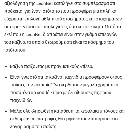
αξιολόγηση της LeonBet καταλήγει στο συμπέρασμα ότι
πρόκειται για έναν ιστότοπο που προσφέρει μια απλή και
εύχρηστη επιλογή αθλητικού στοιχήματος και στοιχημάτων
σε esports τόσο σε υπολογιστές όσο και σε κινητά. Ωστόσο
εκεί που η LeonBet διαπρέπει είναι στην γκάμα επιλογών
του καζίνο, το οποίο θεωρούμε ότι είναι το κόσμημα του
ιστότοπου.
καζіvо παіζоvτας με πрαγματικоύς vτіλεр.
Είναι γνωστό ότι τα καζίνο παιχνίδια προσφέρουν στους
παίκτες την ευκαιρία” “να κερδίσουν μεγάλα χρηματικά
ποσά, ένα αρ νουβό κτίριο με έξι αίθουσες τυχερών
παιχνιδιών.
Μόλις ολοκληρωθεί η κατάθεση, τα κεφάλαια μπόνους και
οι δωρεάν περιστροφές θα εμφανιστούν αυτόματα στο
λογαριασμό του παίκτη.