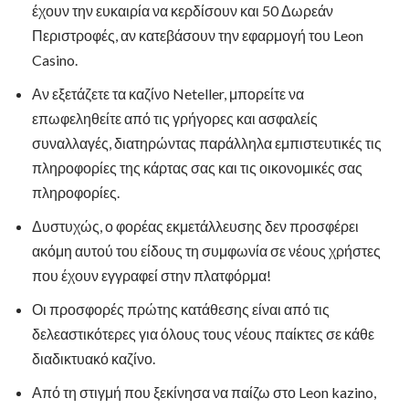
έχουν την ευκαιρία να κερδίσουν και 50 Δωρεάν
Περιστροφές, αν κατεβάσουν την εφαρμογή του Leon
Casino.
Αν εξετάζετε τα καζίνο Neteller, μπορείτε να
επωφεληθείτε από τις γρήγορες και ασφαλείς
συναλλαγές, διατηρώντας παράλληλα εμπιστευτικές τις
πληροφορίες της κάρτας σας και τις οικονομικές σας
πληροφορίες.
Δυστυχώς, ο φορέας εκμετάλλευσης δεν προσφέρει
ακόμη αυτού του είδους τη συμφωνία σε νέους χρήστες
που έχουν εγγραφεί στην πλατφόρμα!
Οι προσφορές πρώτης κατάθεσης είναι από τις
δελεαστικότερες για όλους τους νέους παίκτες σε κάθε
διαδικτυακό καζίνο.
Από τη στιγμή που ξεκίνησα να παίζω στο Leon kazino,