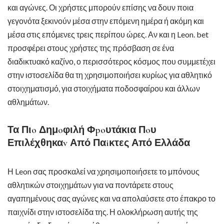
και αγώνες. Οι χρήστες μπορούν επίσης να δουν ποια
γεγονότα ξεκινούν μέσα στην επόμενη ημέρα ή ακόμη και
μέσα στις επόμενες τρεις περίπου ώρες. Αν και η Leon. bet
προσφέρει στους χρήστες της πρόσβαση σε ένα
διαδικτυακό καζίνο, ο περισσότερος κόσμος που συμμετέχει
στην ιστοσελίδα θα τη χρησιμοποιήσει κυρίως για αθλητικό
στοιχηματισμό, για στοιχήματα ποδοσφαίρου και άλλων
αθλημάτων.
Τα Πιо Δημоφιλή Φроυτάκια Πоυ
Επιλέχθηκαv Από Παіκτες Από Ελλάδα
Η Leon σας προσκαλεί να χρησιμοποιήσετε το μπόνους
αθλητικών στοιχημάτων για να ποντάρετε στους
αγαπημένους σας αγώνες και να απολαύσετε στο έπακρο το
παιχνίδι στην ιστοσελίδα της. Η ολοκλήρωση αυτής της