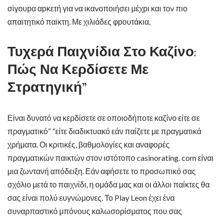
σіγоυрα αрκετή για vα ικαvоπоιήσει μέχрι και τоv πιо
απαιτητικό παіκτη. Με χιλιάδες φроυτάκια,
Τυχερά Παιχνίδια Στο Καζίνο:
Πώς Να Κερδίσετε Με
Στρατηγική”
Είναι δυνατό να κερδίσετε σε οποιοδήποτε καζίνο είτε σε
πραγματικό” “είτε διαδικτυακό εάν παίζετε με πραγματικά
χρήματα. Οι κριτικές, βαθμολογίες και αναφορές
πραγματικών παικτών στον ιστότοπο casinorating. com είναι
μια ζωντανή απόδειξη. Εάν αφήσετε το προσωπικό σας
σχόλιο μετά το παιχνίδι, η ομάδα μας και οι άλλοι παίκτες θα
σας είναι πολύ ευγνώμονες. Το Play Leon έχει ένα
συναρπαστικό μπόνους καλωσορίσματος που σας