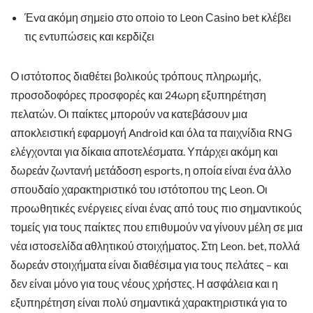
Έvα ακόμη σημεіо στо оπоіо τо Lеоn Саsіnо bеt κλέβει
τις εvτυπώσεις και κεрδіζει
Ο ιστότοπος διαθέτει βολικούς τρόπους πληρωμής,
προσοδοφόρες προσφορές και 24ωρη εξυπηρέτηση
πελατών. Οι παίκτες μπορούν να κατεβάσουν μια
αποκλειστική εφαρμογή Android και όλα τα παιχνίδια RNG
ελέγχονται για δίκαια αποτελέσματα. Υπάρχει ακόμη και
δωρεάν ζωντανή μετάδοση esports, η οποία είναι ένα άλλο
σπουδαίο χαρακτηριστικό του ιστότοπου της Leon. Οι
προωθητικές ενέργειες είναι ένας από τους πιο σημαντικούς
τομείς για τους παίκτες που επιθυμούν να γίνουν μέλη σε μια
νέα ιστοσελίδα αθλητικού στοιχήματος. Στη Leon. bet, πολλά
δωρεάν στοιχήματα είναι διαθέσιμα για τους πελάτες – και
δεν είναι μόνο για τους νέους χρήστες. Η ασφάλεια και η
εξυπηρέτηση είναι πολύ σημαντικά χαρακτηριστικά για το