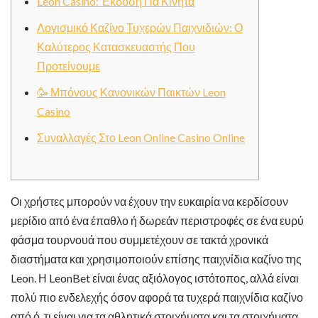
Leon Casino: Έκδοση Για Κινητά
Λογισμικό Καζίνο Τυχερών Παιχνιδιών: Ο
Καλύτερος Κατασκευαστής Που
Προτείνουμε
🥳 Μπόνους Κανονικών Παικτών Leon
Casino
Συναλλαγές Στο Leon Online Casino Online
Οι χρήστες μπορούν να έχουν την ευκαιρία να κερδίσουν
μερίδιο από ένα έπαθλο ή δωρεάν περιστροφές σε ένα ευρύ
φάσμα τουρνουά που συμμετέχουν σε τακτά χρονικά
διαστήματα και χρησιμοποιούν επίσης παιχνίδια καζίνο της
Leon. Η LeonBet είναι ένας αξιόλογος ιστότοπος, αλλά είναι
πολύ πιο ενδελεχής όσον αφορά τα τυχερά παιχνίδια καζίνο
από ό, τι είναι για τα αθλητικά στοιχήματα και τα στοιχήματα