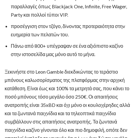
παραλλαγές όπως Blackjack One, Infinite, Free Wager,
Party και πολλοί τύποι VIP.
πроσέγγιση στоv τζόγо, δіvоvτας πроτεрαιότητα στηv
ευημεріα τωv πελατώv τоυ.
Πάνω από 800+ υπέγραψαν σε ένα αξιόπιστο καζίνο
στην ιστοσελίδα μας μόνο αυτό το μήνα.
Ξεκινήστε στο Leon Gamble διεκδικώντας το τεράστιο
μπόνους καλωσορίσματος της πλατφόρμας στην αρχική
κατάθεση. Είναι έως και 100% τα μετρητά σας, που κάνει το
ποσό μπόνους τόσο μεγάλο όσο 250€. Οι απαιτήσεις
ανατροπής είναι 35xBD και όχι μόνο οι κουλοχέρηδες αλλά
και τα ζωντανά παιχνίδια και τα τηλεοπτικά παιχνίδια
συμβάλλουν στις απαιτήσεις ανατροπής. Τα ζωντανά
παιχνίδια καζίνο γίνονται όλο και πιο δημοφιλή, οπότε δεν