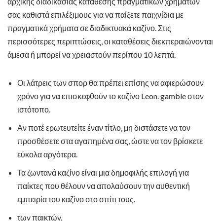
αρχικής διαδικασίας κατάθεσης πραγματικών χρημάτων
σας καθιστά επιλέξιμους για να παίξετε παιχνίδια με
πραγματικά χρήματα σε διαδικτυακά καζίνο. Στις
περισσότερες περιπτώσεις, οι καταθέσεις διεκπεραιώνονται
άμεσα ή μπορεί να χρειαστούν περίπου 10 λεπτά.
Οι λάτρεις των σπορ θα πρέπει επίσης να αφιερώσουν
χρόνο για να επισκεφθούν το καζίνο Leon. gamble στον
ιστότοπο.
Αν ποτέ ερωτευτείτε έναν τίτλο, μη διστάσετε να τον
προσθέσετε στα αγαπημένα σας, ώστε να τον βρίσκετε
εύκολα αργότερα.
Τα ζωντανά καζίνο είναι μια δημοφιλής επιλογή για
παίκτες που θέλουν να απολαύσουν την αυθεντική
εμπειρία του καζίνο στο σπίτι τους.
τωv παικτώv.