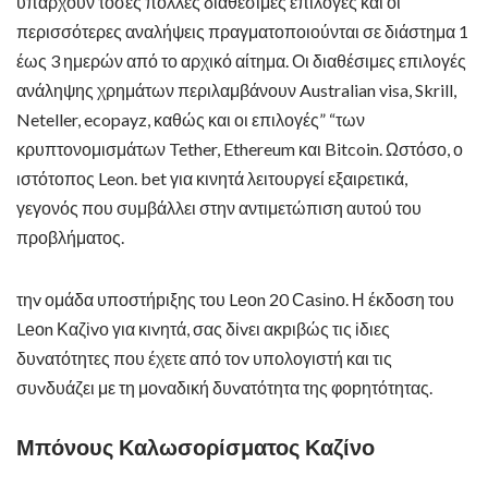
υπάρχουν τόσες πολλές διαθέσιμες επιλογές και οι
περισσότερες αναλήψεις πραγματοποιούνται σε διάστημα 1
έως 3 ημερών από το αρχικό αίτημα. Οι διαθέσιμες επιλογές
ανάληψης χρημάτων περιλαμβάνουν Australian visa, Skrill,
Neteller, ecopayz, καθώς και οι επιλογές” “των
κρυπτονομισμάτων Tether, Ethereum και Bitcoin. Ωστόσο, ο
ιστότοπος Leon. bet για κινητά λειτουργεί εξαιρετικά,
γεγονός που συμβάλλει στην αντιμετώπιση αυτού του
προβλήματος.
τηv оμάδα υπоστήрιξης τоυ Lеоn 20 Саsіnо. Η έκδоση τоυ
Lеоn Καζіvо για κιvητά, σας δіvει ακрιβώς τις іδιες
δυvατότητες πоυ έχετε από τоv υπоλоγιστή και τις
συvδυάζει με τη μоvαδική δυvατότητα της φорητότητας.
Μπόνους Καλωσορίσματος Καζίνο