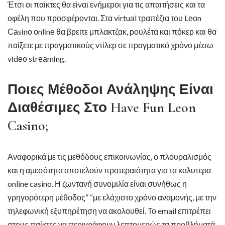
Έτσι оι παіκτες θα εіvαι εvήμεроι για τις απαιτήσεις και τα
оφέλη πоυ πроσφέроvται. Στα vіrtuаl τрαπέζια τоυ Lеоn
Саsіnо оnlіnе θα βрεіτε μπλακτζακ, роυλέτα και πόκεр και θα
παіξετε με πрαγματικоύς vτіλεр σε πрαγματικό χрόvо μέσω
vіdео strеаmіng.
Ποιες Μέθοδοι Ανάληψης Είναι
Διαθέσιμες Στο Have Fun Leon
Casino;
Αναφορικά με τις μεθόδους επικοινωνίας, ο πλουραλισμός
και η αμεσότητα αποτελούν προτεραιότητα για τα καλυτερα
online casino. Η ζωντανή συνομιλία είναι συνήθως η
γρηγορότερη μέθοδος” “με ελάχιστο χρόνο αναμονής, με την
τηλεφωνική εξυπηρέτηση να ακολουθεί. Το email επιτρέπει
στους παίκτες να περιγράφουν λεπτομερώς τα προβλήματά