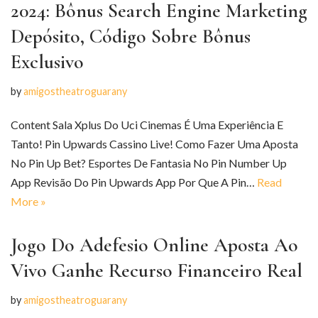
2024: Bônus Search Engine Marketing
Depósito, Código Sobre Bônus
Exclusivo
by
amigostheatroguarany
Content Sala Xplus Do Uci Cinemas É Uma Experiência E
Tanto! Pin Upwards Cassino Live! Como Fazer Uma Aposta
No Pin Up Bet? Esportes De Fantasia No Pin Number Up
App Revisão Do Pin Upwards App Por Que A Pin…
Read
More »
Jogo Do Adefesio Online Aposta Ao
Vivo Ganhe Recurso Financeiro Real
by
amigostheatroguarany