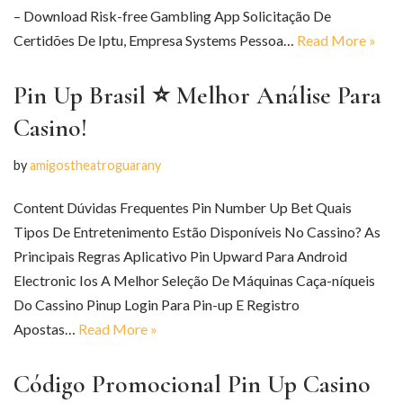
– Download Risk-free Gambling App Solicitação De
Certidões De Iptu, Empresa Systems Pessoa…
Read More »
Pin Up Brasil ⭐️ Melhor Análise Para
Casino!
by
amigostheatroguarany
Content Dúvidas Frequentes Pin Number Up Bet Quais
Tipos De Entretenimento Estão Disponíveis No Cassino? As
Principais Regras Aplicativo Pin Upward Para Android
Electronic Ios A Melhor Seleção De Máquinas Caça-níqueis
Do Cassino Pinup Login Para Pin-up E Registro
Apostas…
Read More »
Código Promocional Pin Up Casino