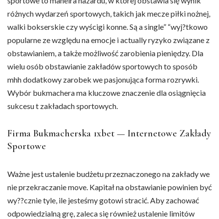
sportowe to maneira hazardu, w której obstawia się wynik
różnych wydarzeń sportowych, takich jak mecze piłki nożnej,
walki bokserskie czy wyścigi konne. Są a single” “wyj?tkowo
popularne ze względu na emocje i actually ryzyko związane z
obstawianiem, a także możliwość zarobienia pieniędzy. Dla
wielu osób obstawianie zakładów sportowych to sposób
mhh dodatkowy zarobek we pasjonująca forma rozrywki.
Wybór bukmachera ma kluczowe znaczenie dla osiągnięcia
sukcesu t zakładach sportowych.
Firma Bukmacherska 1xbet — Internetowe Zakłady
Sportowe
Ważne jest ustalenie budżetu przeznaczonego na zakłady we
nie przekraczanie move. Kapitał na obstawianie powinien być
wy??cznie tyle, ile jesteśmy gotowi stracić. Aby zachować
odpowiedzialną grę, zaleca się również ustalenie limitów