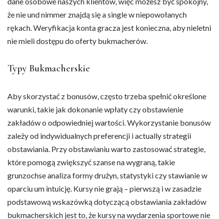
dane osobowe naszych klientów, więc możesz być spokojny,
że nie und nimmer znajdą się a single w niepowołanych
rękach. Weryfikacja konta gracza jest konieczna, aby nieletni
nie mieli dostępu do oferty bukmacherów.
Typy Bukmacherskie
Aby skorzystać z bonusów, często trzeba spełnić określone
warunki, takie jak dokonanie wpłaty czy obstawienie
zakładów o odpowiedniej wartości. Wykorzystanie bonusów
zależy od indywidualnych preferencji i actually strategii
obstawiania. Przy obstawianiu warto zastosować strategie,
które pomogą zwiększyć szanse na wygraną, takie
grunzochse analiza formy drużyn, statystyki czy stawianie w
oparciu um intuicję. Kursy nie grają – pierwszą i w zasadzie
podstawową wskazówką dotyczącą obstawiania zakładów
bukmacherskich jest to, że kursy na wydarzenia sportowe nie