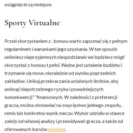
osiągnięcie są mniejsze.
Sporty Virtualne
Przed skorzystaniem z . bonusu warto zapoznać się z pełnym
regulaminem i warunkami jego uzyskania. W ten sposób
unikniesz nieprzyjemnych niespodzianek we będziesz mógł
skorzystać z bonusu t pełni. Ważne jest ustalenie budżetu i
trzymanie się move, niezależnie od wyniku poprzednich
zakładów. Unikaj przekraczania ustalonych limitów, aby
uniknąć niepotrzebnego ryzyka i poważniejszych
konsekwencji” “finansowych. W zależności z preferencji
gracza, można obstawiać na zwycięstwo jednego zespołu,
remis lub konkretny wynik meczu. Wybór udziału w stawce
zależy od własnej analizy i przewidywań gracza, a także od
oferowanych kursów
mostbet
.