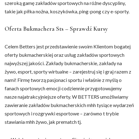
szeroką gamę zakładów sportowych na różne dyscypliny,
takie jak piłka nożna, koszykówka, ping-pong czy e-sporty.
Oferta Bukmachera Sts – Sprawdź Kursy
Celem Betters jest przedstawienie swoim Klientom bogatej
oferty bukmacherskiej oraz usług zakładów sportowych
najwyższej jakości. Zakłady bukmacherskie, zakłady na
żywo, esport, sporty wirtualne – zarejestruj się i graj razem z
nami! Firmę tworzą pasjonaci sportu i właśnie z myślą o
fanach sportowych emocji codziennie przygotowujemy
nasze najatrakcyjniejsze oferty. W BETTERS umożliwiamy
zawieranie zakładów bukmacherskich mhh tysiące wydarzeń
sportowych i rozgrywki esportowe – zarówno t trybie
stawiania mhh żywo, jak prematch tj.