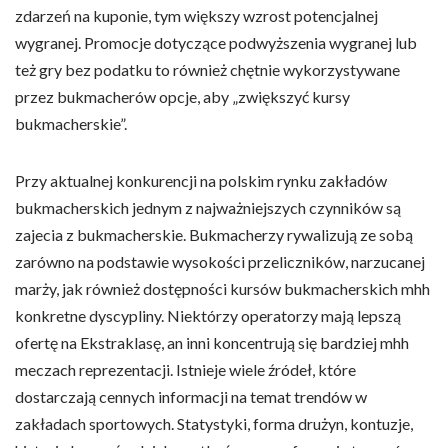
zdarzeń na kuponie, tym większy wzrost potencjalnej
wygranej. Promocje dotyczące podwyższenia wygranej lub
też gry bez podatku to również chętnie wykorzystywane
przez bukmacherów opcje, aby „zwiększyć kursy
bukmacherskie”.
Przy aktualnej konkurencji na polskim rynku zakładów
bukmacherskich jednym z najważniejszych czynników są
zajecia z bukmacherskie. Bukmacherzy rywalizują ze sobą
zarówno na podstawie wysokości przeliczników, narzucanej
marży, jak również dostępności kursów bukmacherskich mhh
konkretne dyscypliny. Niektórzy operatorzy mają lepszą
ofertę na Ekstraklasę, an inni koncentrują się bardziej mhh
meczach reprezentacji. Istnieje wiele źródeł, które
dostarczają cennych informacji na temat trendów w
zakładach sportowych. Statystyki, forma drużyn, kontuzje,