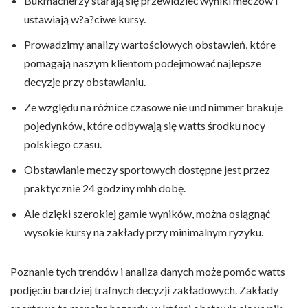
Bukmacherzy starają się przewidzieć wyniki meczów i
ustawiają w?a?ciwe kursy.
Prowadzimy analizy wartościowych obstawień, które
pomagają naszym klientom podejmować najlepsze
decyzje przy obstawianiu.
Ze względu na różnice czasowe nie und nimmer brakuje
pojedynków, które odbywają się watts środku nocy
polskiego czasu.
Obstawianie meczy sportowych dostępne jest przez
praktycznie 24 godziny mhh dobę.
Ale dzięki szerokiej gamie wyników, można osiągnąć
wysokie kursy na zakłady przy minimalnym ryzyku.
Poznanie tych trendów i analiza danych może pomóc watts
podjęciu bardziej trafnych decyzji zakładowych. Zakłady