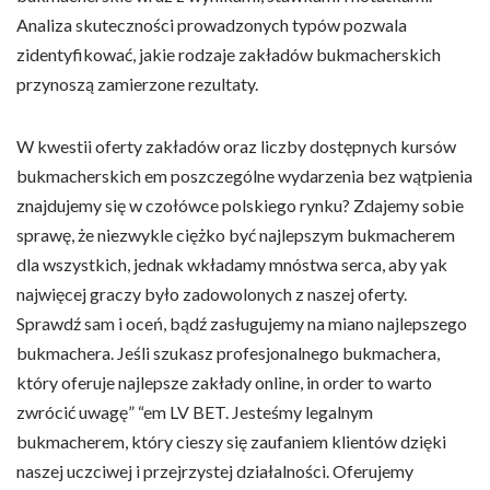
Analiza skuteczności prowadzonych typów pozwala
zidentyfikować, jakie rodzaje zakładów bukmacherskich
przynoszą zamierzone rezultaty.
W kwestii oferty zakładów oraz liczby dostępnych kursów
bukmacherskich em poszczególne wydarzenia bez wątpienia
znajdujemy się w czołówce polskiego rynku? Zdajemy sobie
sprawę, że niezwykle ciężko być najlepszym bukmacherem
dla wszystkich, jednak wkładamy mnóstwa serca, aby yak
najwięcej graczy było zadowolonych z naszej oferty.
Sprawdź sam i oceń, bądź zasługujemy na miano najlepszego
bukmachera. Jeśli szukasz profesjonalnego bukmachera,
który oferuje najlepsze zakłady online, in order to warto
zwrócić uwagę” “em LV BET. Jesteśmy legalnym
bukmacherem, który cieszy się zaufaniem klientów dzięki
naszej uczciwej i przejrzystej działalności. Oferujemy