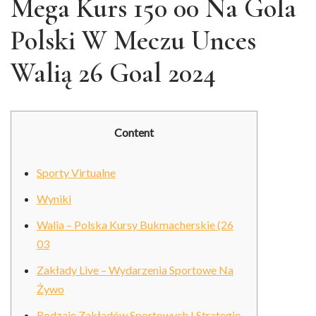
Mega Kurs 150 00 Na Gola
Polski W Meczu Unces
Walią 26 Goal 2024
Content
Sporty Virtualne
Wyniki
Walia – Polska Kursy Bukmacherskie (26
03
Zakłady Live – Wydarzenia Sportowe Na
Żywo
Rodzaje Zakładów Sportowych I Strategie