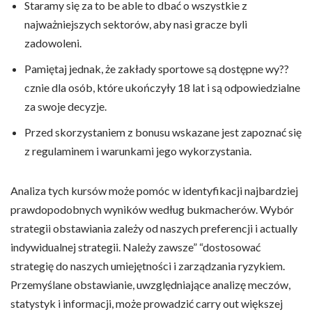
Staramy się za to be able to dbać o wszystkie z
najważniejszych sektorów, aby nasi gracze byli
zadowoleni.
Pamiętaj jednak, że zakłady sportowe są dostępne wy??
cznie dla osób, które ukończyły 18 lat i są odpowiedzialne
za swoje decyzje.
Przed skorzystaniem z bonusu wskazane jest zapoznać się
z regulaminem i warunkami jego wykorzystania.
Analiza tych kursów może pomóc w identyfikacji najbardziej
prawdopodobnych wyników według bukmacherów. Wybór
strategii obstawiania zależy od naszych preferencji i actually
indywidualnej strategii. Należy zawsze” “dostosować
strategię do naszych umiejętności i zarządzania ryzykiem.
Przemyślane obstawianie, uwzględniające analizę meczów,
statystyk i informacji, może prowadzić carry out większej