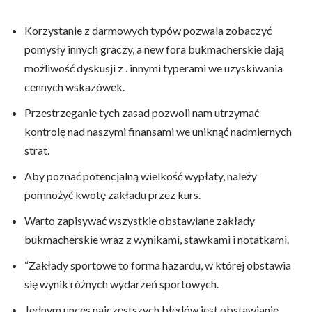
Korzystanie z darmowych typów pozwala zobaczyć
pomysły innych graczy, a new fora bukmacherskie dają
możliwość dyskusji z . innymi typerami we uzyskiwania
cennych wskazówek.
Przestrzeganie tych zasad pozwoli nam utrzymać
kontrolę nad naszymi finansami we uniknąć nadmiernych
strat.
Aby poznać potencjalną wielkość wypłaty, należy
pomnożyć kwotę zakładu przez kurs.
Warto zapisywać wszystkie obstawiane zakłady
bukmacherskie wraz z wynikami, stawkami i notatkami.
“Zakłady sportowe to forma hazardu, w której obstawia
się wynik różnych wydarzeń sportowych.
Jednym unces najczęstszych błędów jest obstawianie