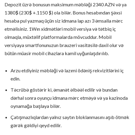
Depozit üzrə bonusun maksimum məbləği 2340 AZN və ya
1380$ (230$ +.1150 $) ola bilər. Bonus hesabından şəxsi
hesaba pul yazmaq üçün siz idmana lap azı 3 əmsalla mərc
etməlisiniz. 1Wın xidmətləri mobil versiya və tətbiq iç
olmaqla, müxtəlif platformalarda mövcuddur. Mobil
versiyaya smartfonunuzun brauzeri vasitəsilə daxil olur və
bütün müasir mobil cihazlara kamil uyğunlaşdırılıb.
Arzu etdiyiniz məbləği və lazımi ödəniş rekvizitlərini iç
edin.
Təcrübə göstərir ki, əmanət əlbəəl edilir və bundan
dərhal sonra oyunçu idmana mərc etməyə və ya kazinoda
oynamağa başlaya bilər.
Çatışmazlıqlardan yalnız saytın bloklanmasını aşıb ötmək
gərək gəldiyi qeyd edilir.