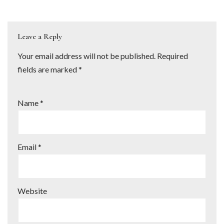
Leave a Reply
Your email address will not be published.
Required
fields are marked
*
Name
*
Email
*
Website