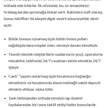
istifadə edə bilərlər. İlk növbədə, bu, öz əmanətinizi
fırıldaqçılardan qorumağa imkan verir. Bahislərə izafi olaraq,
bonus təklifləri ilə əlaqəli digər xeyirli xüsusiyyətlər dəsti
açılır.
Bütün bonusu oynamaq üçün bütün bonus pulları
nağdlaşdırılana miqdar mərc etməyə davam etməliyik.
Texniki dəstək müştərilərin suallarına (e-poçt, operatorla
müsahibə, telefonla) 24/7 cavabları təmin etməklə 24/7
işləyir.
Canlı” “yayımı axtarmaq üçün hesabınıza başlanğıc
etməlisiniz və hesabınızda əlavə məbləğli vahid depozit
etməniz ehtiyac oluna bilər.
1win tətbiqindən istifadə etməyin lap önəmli
faydalarından biri onun təklif etdiyi həlim bonuslardır.