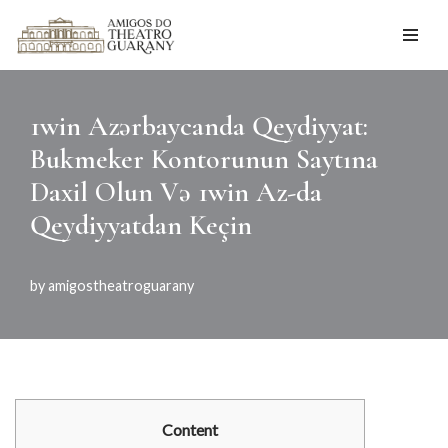
Skip
to
content
1win Azərbaycanda Qeydiyyat:
Bukmeker Kontorunun Saytına
Daxil Olun Və 1win Az-da
Qeydiyyatdan Keçin
by
amigostheatroguarany
Content