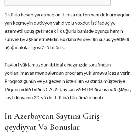
1 kliklə hesab yaratmaq ən iti olsa da, formanı doldurmaqdan
yan keçməyin qətiyyən vahid yolu yoxdur. İstifadəçiyə
əzəmətli uduş gətirəcək ilk uğurlu bahisdə oyunçu həmin
subyektiv aşkar etməlidir. Bu daha ən sevilən xüsusiyyətlərə
aşağıdakıları göstərə bilərik.
Fayləri yükləməzdən ibtidai cihazınızda tərəfindən
yoxlanılmayan mənbələrdən proqram yükləməyə icazə verin.
Proqnoz günün və ya gecənin istənilən vaxtında müştəriyə
təqdim edilə bilər. O, Azərbaycan və MDB ərazisində işləyir,
sayt dünyanın 20-yə dost dilinə tərcümə olunub.
In Azerbaycan Saytına Giriş-
qeydiyyat Və Bonuslar