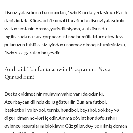
Lisenziyalaşdırma baxımından, 1win Kiprdə yerləşir və Karib
dənizindəki Kürasao hökuməti tərəfindən lisenziyalaşdırılır
və tənzimlənir. Amma, yurisdiksiyada, ələlxüsus də
İngiltərədə nəzərəçarpacaq istisnalar mülk Mərc etmək və
pulunuzun təhlükəsizliyindən usanmaz olmaq istəmirsinizsə,
1win sizə gərək olan şeydir.
Android Telefonuna 1win Proqramını Necə
Quraşdırım?
Dəstək xidmətinin mülayim vahid yanı da odur ki,
Azərbaycan dilində də iş göstərilir. Bunlara futbol,
basketbol, voleybol, tennis, həndbol, beysbol, xokkey və
digər idman növləri iç edir. Amma dövlət hər dəfə zahiri
əyləncə resurslarını bloklayır. Güzgülər, dəyişdirilmiş domen