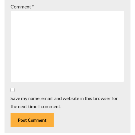
Comment
*
Save my name, email, and website in this browser for
the next time I comment.