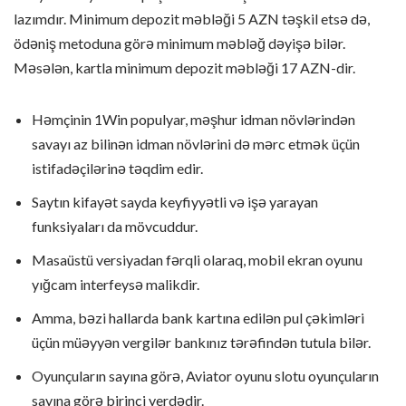
lazımdır. Minimum depozit məbləği 5 AZN təşkil etsə də,
ödəniş metoduna görə minimum məbləğ dəyişə bilər.
Məsələn, kartla minimum depozit məbləği 17 AZN-dir.
Həmçinin 1Win populyar, məşhur idman növlərindən
savayı az bilinən idman növlərini də mərc etmək üçün
istifadəçilərinə təqdim edir.
Saytın kifayət sayda keyfiyyətli və işə yarayan
funksiyaları da mövcuddur.
Masaüstü versiyadan fərqli olaraq, mobil ekran oyunu
yığcam interfeysə malikdir.
Amma, bəzi hallarda bank kartına edilən pul çəkimləri
üçün müəyyən vergilər bankınız tərəfindən tutula bilər.
Oyunçuların sayına görə, Aviator oyunu slotu oyunçuların
sayına görə birinci yerdədir.