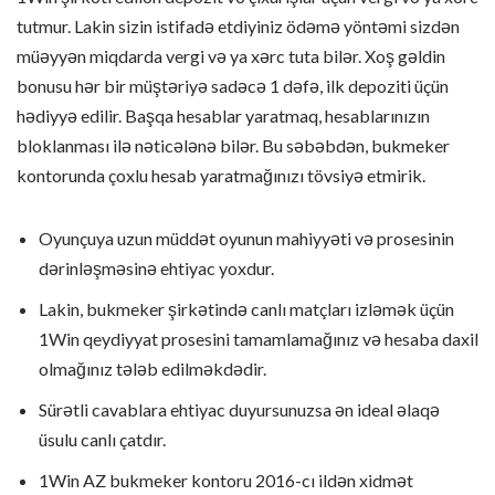
tutmur. Lakin sizin istifadə etdiyiniz ödəmə yöntəmi sizdən
müəyyən miqdarda vergi və ya xərc tuta bilər. Xoş gəldin
bonusu hər bir müştəriyə sadəcə 1 dəfə, ilk depoziti üçün
hədiyyə edilir. Başqa hesablar yaratmaq, hesablarınızın
bloklanması ilə nəticələnə bilər. Bu səbəbdən, bukmeker
kontorunda çoxlu hesab yaratmağınızı tövsiyə etmirik.
Oyunçuya uzun müddət oyunun mahiyyəti və prosesinin
dərinləşməsinə ehtiyac yoxdur.
Lakin, bukmeker şirkətində canlı matçları izləmək üçün
1Win qeydiyyat prosesini tamamlamağınız və hesaba daxil
olmağınız tələb edilməkdədir.
Sürətli cavablara ehtiyac duyursunuzsa ən ideal əlaqə
üsulu canlı çatdır.
1Win AZ bukmeker kontoru 2016-cı ildən xidmət