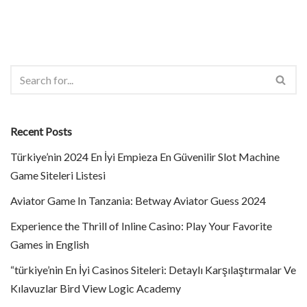
Recent Posts
Türkiye’nin 2024 En İyi Empieza En Güvenilir Slot Machine
Game Siteleri Listesi
Aviator Game In Tanzania: Betway Aviator Guess 2024
Experience the Thrill of Inline Casino: Play Your Favorite
Games in English
“türkiye’nin En İyi Casinos Siteleri: Detaylı Karşılaştırmalar Ve
Kılavuzlar Bird View Logic Academy