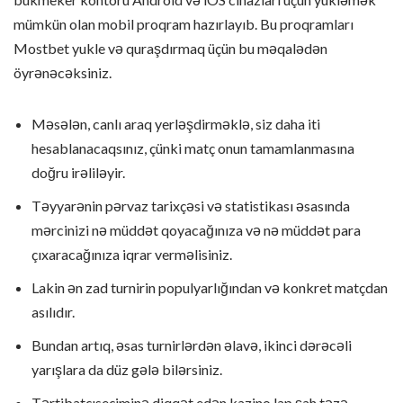
mümkün olan mobil proqram hazırlayıb. Bu proqramları
Mostbet yukle və quraşdırmaq üçün bu məqalədən
öyrənəcəksiniz.
Məsələn, canlı araq yerləşdirməklə, siz daha iti
hesablanacaqsınız, çünki matç onun tamamlanmasına
doğru irəliləyir.
Təyyarənin pərvaz tarixçəsi və statistikası əsasında
mərcinizi nə müddət qoyacağınıza və nə müddət para
çıxaracağınıza iqrar verməlisiniz.
Lakin ən zad turnirin populyarlığından və konkret matçdan
asılıdır.
Bundan artıq, əsas turnirlərdən əlavə, ikinci dərəcəli
yarışlara da düz gələ bilərsiniz.
Tərtibatçıseçiminə diqqət edən kazino lap şah təzə