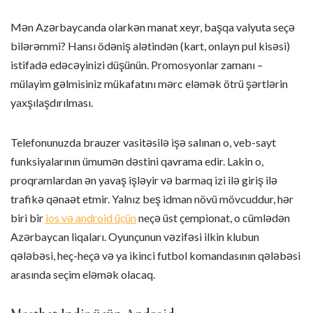
Mən Azərbaycanda olarkən manat xeyr, başqa valyuta seçə
bilərəmmi? Hansı ödəniş alətindən (kart, onlayn pul kisəsi)
istifadə edəcəyinizi düşünün. Promosyonlar zamanı –
mülayim gəlmisiniz mükafatını mərc eləmək ötrü şərtlərin
yaxşılaşdırılması.
Telefonunuzda brauzer vasitəsilə işə salınan o, veb-sayt
funksiyalarının ümumən dəstini qavrama edir. Lakin o,
proqramlardan ən yavaş işləyir və barmaq izi ilə giriş ilə
trafikə qənaət etmir. Yalnız beş idman növü mövcuddur, hər
biri bir
ios və android üçün
neçə üst çempionat, o cümlədən
Azərbaycan liqaları. Oyunçunun vəzifəsi ilkin klubun
qələbəsi, heç-heçə və ya ikinci futbol komandasının qələbəsi
arasında seçim eləmək olacaq.