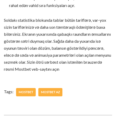
rahat edən vahid sıra funksiyaları açır.
Soldakı statistika blokunda tablar bütün tariflərə, var-yox
sizin tariflərinizə və daha son təmtəraqlı ödənişlərə baxa
bilərsiniz. Ekranın yuxarısında qabaqkı raundların əmsallarını
göstərən sətri duymaq olar. Sağda daha da yuxarıda isə
oyunun təsviri olan dözüm, balansın göstərildiyi pəncərə,
eləcə də səda və animasiya parametrləri olan açılan menyunu
sezmək olar. Sizin ötrü sərbəst olan istənilən brauzerdə
rəsmi Mostbet veb-saytını açın
Tags:
MOSTBET
MOSTBET AZ