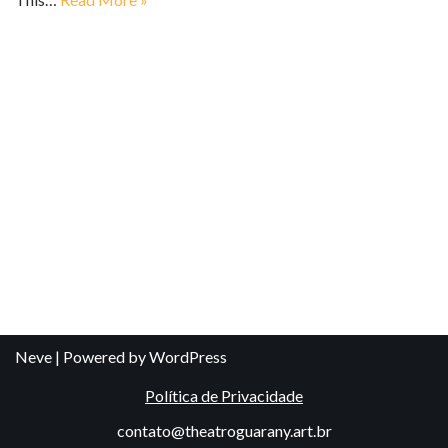
Neve
| Powered by
WordPress
Política de Privacidade
contato@theatroguarany.art.br