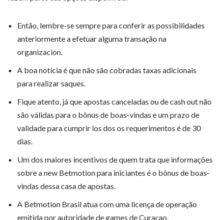
Então, lembre-se sempre para conferir as possibilidades
anteriormente a efetuar alguma transação na
organizacion.
A boa notícia é que não são cobradas taxas adicionais
para realizar saques.
Fique atento, já que apostas canceladas ou de cash out não
são válidas para o bônus de boas-vindas e um prazo de
validade para cumprir los dos os requerimentos é de 30
dias.
Um dos maiores incentivos de quem trata que informações
sobre a new Betmotion para iniciantes é o bônus de boas-
vindas dessa casa de apostas.
A Betmotion Brasil atua com uma licença de operação
emitida por autoridade de games de Curaçao.