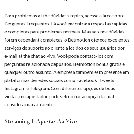
Para problemas at the dúvidas simples, acesse a área sobre
Perguntas Frequentes. Lá você encontrará respostas rápidas
e completas para problemas normais. Mas se since dúvidas
forem cependant complexas, o Betmotion oferece excelentes
serviços de suporte ao cliente a los dos os seus usuários por
e-mail at the chat ao vivo. Você pode contatá-los com
perguntas relacionada depósitos, Betmotion bônus grátis e
qualquer outro assunto. A empresa também está presente em
plataformas de redes sociais como Facebook, Tweets,
Instagram e Telegram. Com diferentes opções de boas-
vindas, um apostador pode selecionar an opção la cual
considera mais atraente.
Streaming E Apostas Ao Vivo