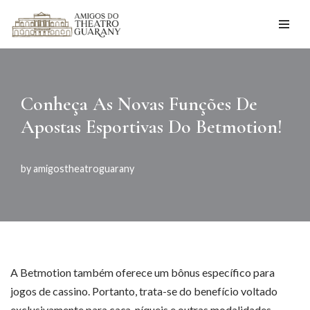
Skip
to
content
Conheça As Novas Funções De
Apostas Esportivas Do Betmotion!
by
amigostheatroguarany
A Betmotion também oferece um bônus específico para
jogos de cassino. Portanto, trata-se do benefício voltado
exclusivamente para caça-níqueis e outras modalidades