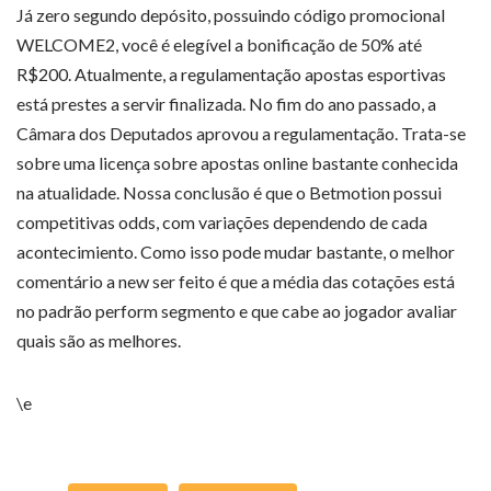
Já zero segundo depósito, possuindo código promocional
WELCOME2, você é elegível a bonificação de 50% até
R$200. Atualmente, a regulamentação apostas esportivas
está prestes a servir finalizada. No fim do ano passado, a
Câmara dos Deputados aprovou a regulamentação. Trata-se
sobre uma licença sobre apostas online bastante conhecida
na atualidade. Nossa conclusão é que o Betmotion possui
competitivas odds, com variações dependendo de cada
acontecimiento. Como isso pode mudar bastante, o melhor
comentário a new ser feito é que a média das cotações está
no padrão perform segmento e que cabe ao jogador avaliar
quais são as melhores.
\e