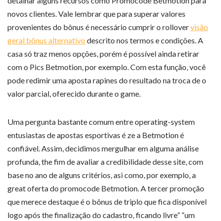
detalhar alguns recursos como Promocode Betmotion para
novos clientes. Vale lembrar que para superar valores
provenientes do bônus é necessário cumprir o rollover
visão
geral bônus alternativo
descrito nos termos e condições. A
casa só traz menos opções, porém é possível ainda retirar
com o Pics Betmotion, por exemplo. Com esta função, você
pode redimir uma aposta rapines do resultado na troca de o
valor parcial, oferecido durante o game.
Uma pergunta bastante comum entre operating-system
entusiastas de apostas esportivas é ze a Betmotion é
confiável. Assim, decidimos mergulhar em alguma análise
profunda, the fim de avaliar a credibilidade desse site, com
base no ano de alguns critérios, asi como, por exemplo, a
great oferta do promocode Betmotion. A tercer promoção
que merece destaque é o bônus de triplo que fica disponível
logo após the finalização do cadastro, ficando livre” “um