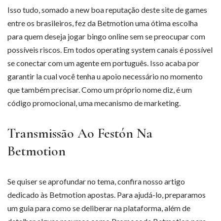
Isso tudo, somado a new boa reputação deste site de games
entre os brasileiros, fez da Betmotion uma ótima escolha
para quem deseja jogar bingo online sem se preocupar com
possíveis riscos. Em todos operating system canais é possível
se conectar com um agente em português. Isso acaba por
garantir la cual você tenha u apoio necessário no momento
que também precisar. Como um próprio nome diz, é um
código promocional, uma mecanismo de marketing.
Transmissão Ao Festón Na
Betmotion
Se quiser se aprofundar no tema, confira nosso artigo
dedicado às Betmotion apostas. Para ajudá-lo, preparamos
um guia para como se deliberar na plataforma, além de