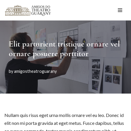
Skip
to
content
Elit parturient tristique ornare vel
ornare posuere porttitor
by
amigostheatroguarany
N
ullam quis risus eget urna mollis ornare vel eu leo. Donec id
elit non mi porta gravida at eget metus. Fusce dapibus, tellus
ac cursus commodo, tortor mauris condimentum nibh, ut