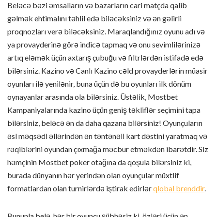
Beləcə bəzi əmsalların və bazarların cari matçda qalib
gəlmək ehtimalını təhlil edə biləcəksiniz və ən gəlirli
proqnozları verə biləcəksiniz. Maraqlandığınız oyunu adı və
ya provayderinə görə indicə tapmaq və onu sevimlilərinizə
artıq eləmək üçün axtarış çubuğu və filtrlərdən istifadə edə
bilərsiniz. Kazino və Canlı Kazino cəld provayderlərin müasir
oyunları ilə yenilənir, buna üçün də bu oyunları ilk dönüm
oynayanlar arasında ola bilərsiniz. Üstəlik, Mostbet
Kampaniyalarında kazino üçün geniş təkliflər seçimini tapa
bilərsiniz, beləcə ən da daha qazana bilərsiniz! Oyunçuların
əsl məqsədi əllərindən ən təntənəli kart dəstini yaratmaq və
rəqiblərini oyundan çıxmağa məcbur etməkdən ibarətdir. Siz
həmçinin Mostbet poker otağına da qoşula bilərsiniz ki,
burada dünyanın hər yerindən olan oyunçular müxtlif
formatlardan olan turnirlərdə iştirak edirlər
qlobal brenddir
.
Bununla belə, hər bir oyunçu şübhəsiz ki, özləri üçün ən