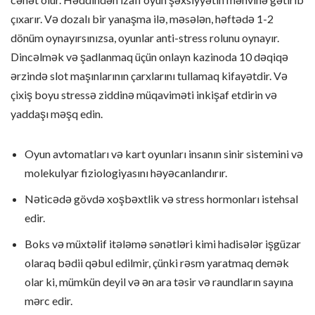
çıxarır. Və dozalı bir yanaşma ilə, məsələn, həftədə 1-2
dönüm oynayırsınızsa, oyunlar anti-stress rolunu oynayır.
Dincəlmək və şadlanmaq üçün onlayn kazinoda 10 dəqiqə
ərzində slot maşınlarının çarxlarını tullamaq kifayətdir. Və
çixiş boyu stressə ziddinə müqaviməti inkişaf etdirin və
yaddaşı məşq edin.
Oyun avtomatları və kart oyunları insanın sinir sistemini və
molekulyar fiziologiyasını həyəcanlandırır.
Nəticədə gövdə xoşbəxtlik və stress hormonları istehsal
edir.
Boks və müxtəlif itələmə sənətləri kimi hadisələr işgüzar
olaraq bədii qəbul edilmir, çünki rəsm yaratmaq demək
olar ki, mümkün deyil və ən ara təsir və raundların sayına
mərc edir.