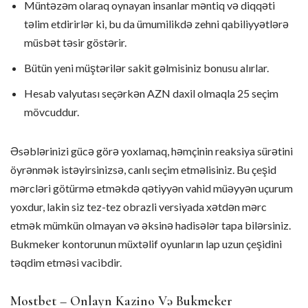
Müntəzəm olaraq oynayan insanlar məntiq və diqqəti
təlim etdirirlər ki, bu da ümumilikdə zehni qabiliyyətlərə
müsbət təsir göstərir.
Bütün yeni müştərilər sakit gəlmisiniz bonusu alırlar.
Hesab valyutası seçərkən AZN daxil olmaqla 25 seçim
mövcuddur.
Əsəblərinizi gücə görə yoxlamaq, həmçinin reaksiya sürətini
öyrənmək istəyirsinizsə, canlı seçim etməlisiniz. Bu çeşid
mərcləri götürmə etməkdə qətiyyən vahid müəyyən uçurum
yoxdur, lakin siz tez-tez obrazli versiyada xətdən mərc
etmək mümkün olmayan və əksinə hadisələr tapa bilərsiniz.
Bukmeker kontorunun müxtəlif oyunların lap uzun çeşidini
təqdim etməsi vacibdir.
Mostbet – Onlayn Kazino Və Bukmeker