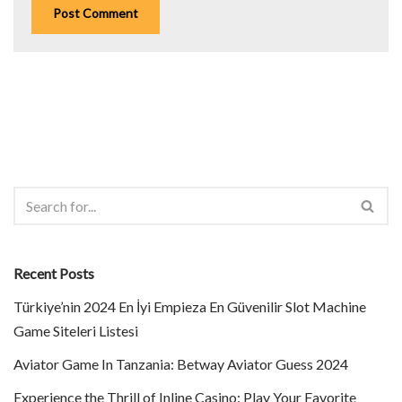
Recent Posts
Türkiye’nin 2024 En İyi Empieza En Güvenilir Slot Machine
Game Siteleri Listesi
Aviator Game In Tanzania: Betway Aviator Guess 2024
Experience the Thrill of Inline Casino: Play Your Favorite