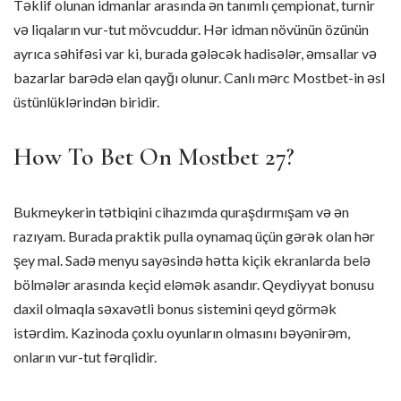
Təklif olunan idmanlar arasında ən tanımlı çempionat, turnir
və liqaların vur-tut mövcuddur. Hər idman növünün özünün
ayrıca səhifəsi var ki, burada gələcək hadisələr, əmsallar və
bazarlar barədə elan qayğı olunur. Canlı mərc Mostbet-in əsl
üstünlüklərindən biridir.
How To Bet On Mostbet 27?
Bukmeykerin tətbiqini cihazımda quraşdırmışam və ən
razıyam. Burada praktik pulla oynamaq üçün gərək olan hər
şey mal. Sadə menyu sayəsində hətta kiçik ekranlarda belə
bölmələr arasında keçid eləmək asandır. Qeydiyyat bonusu
daxil olmaqla səxavətli bonus sistemini qeyd görmək
istərdim. Kazinoda çoxlu oyunların olmasını bəyənirəm,
onların vur-tut fərqlidir.